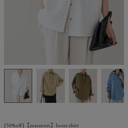
[50%off]【marmors】loose shirt