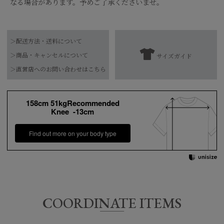
なる場合があります。予めご了承くださいませ。
品番
0226101005
＞配送方法・送料について
本体（OFF WHITE・L/BEIGE・KHAKI）：
＞商品・キャンセルについて
サイズガイド
綿100%
【お届け希望日につきまして】
＞直営店へのお問い合わせはこちら
素材
本体（SAXE・NAVY）：再生繊維（セルロ
ース）48% 綿36% アセテート16%
※最短日のお届けとなります。
別布：ポリエステル80% 綿20%
通常は、平日営業日2～4日以内の発送となります。
158cm 51kgRecommended
Knee -13cm
また連休時、セール時期などはご希望に添えない場合がございま
水洗い可
お手入れ方法
す。
*詳しくは商品の洗濯表示にてご確認をお願
Find out more on your body type
予めご了承くださいませ。
い致します。
原産国
中国
COORDINATE ITEMS