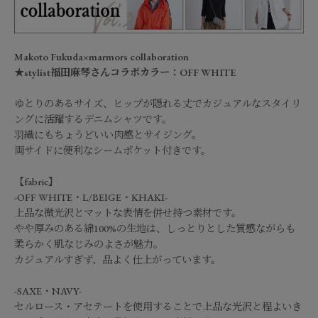
Makoto Fukuda×marmors collaboration
★stylist福田麻琴さんコラボカラー：OFF WHITE
ゆとりのあるサイズ、ヒップが隠れる丈でカジュアルなスタイリ
ングに活躍するデニムシャツです。
羽織にもちょうどいい肉感とサイジング。
両サイドに便利なシームポケット付きです。
【fabric】
-OFF WHITE・L/BEIGE・KHAKI-
上品な微光沢とマットな表情を併せ持つ素材です。
やや厚みのある綿100%の生地は、しっとりとした質感ながらも
柔らかく肌なじみのよさが魅力。
カジュアルすぎず、品よく仕上がっています。
-SAXE・NAVY-
セルロース・アセテートを使用することで上品な光沢と程よいき