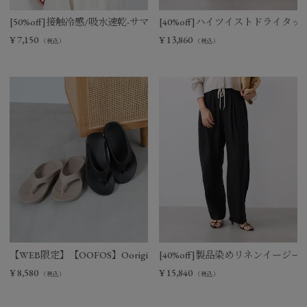
[50%off]接触冷感/吸水速乾-サマーポロニット
[40%off]ハイツイストドライタ
¥
7,150
¥
13,860
（税込）
（税込）
【WEB限定】【OOFOS】Ooriginal リカバリーサンダル
[40%off]製品染めリネンイージー
¥
8,580
¥
15,840
（税込）
（税込）