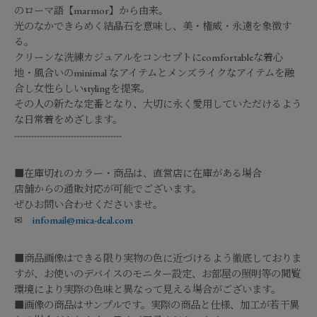
のローマ語【marmor】から由来。
光のなかできらめく結晶石を意味し、美・権威・永遠を象徴す
る。
クリーンな洗練カジュアルをコンセプトにcomfortableな着心
地・風合いのminimal なアイテムとメンズライクなアイテムを融
合し女性らしいstylingを提案。
その人の新たな定番となり、大切に永く愛用していただけるよう
な日常着をめざします。
--------------------------------------
■在庫切れのカラー・商品は、直営店に在庫がある場合
店舗からの通販対応が可能でございます。
ぜひお問い合わせくださいませ。
✉
infomail@mica-deal.com
■商品画像はできる限り実物の色に近づけるよう徹底しておりま
すが、お使いのデバイスのモニター設定、お部屋の照明等の閲覧
環境により実際の色味と異なって見える場合がございます。
■画像の商品はサンプルです。実際の商品と仕様、加工が若干異