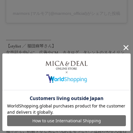
marmors |マルモア(@marmors_official)がシェアした投稿
--------------------------------------
【
stylist
／
福田麻琴さん
】
女性誌を中心に、広告やCM、カタログ、タレントのスタイリン
グを手がける。 2009年にフランスへ留学。帰国後はスタイリス
トとしての活動に加え、エッセイの執筆やブランドのディレクシ
ョン、コラボアイテムの制作など、幅広く活動中。 2025年より息
子とともにバンクーバーで親子留学をスタート。現在は東京とバ
ンクーバーの二拠点生活を送りながら、海外暮らしのあれこれや
日本との違い、ファッションやカルチャーについて、さまざまな
媒体で楽しく発信している。
【
marmors
／
マルモア
】
《 marmors 》 マルモアとは、1人1人個性の違う、自立した女性
のように色や模様がいろいろで一つとして同じものはなく、きめ
細やかで、研磨すると美しい光沢をもつという性質のある大理石