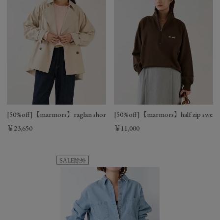
[50%off]【marmors】raglan short trench coat
[50%off]【marmors】half zip sweat
￥23,650
￥11,000
SALE除外