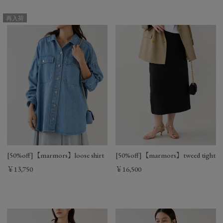
サイズ
着丈
身幅
裄丈
再入荷
36
72.8/80㎝
67㎝
77.2㎝
[50%off]【marmors】loose shirt
[50%off]【marmors】tweed tight sk
￥13,750
￥16,500