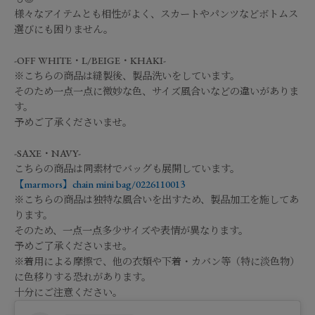
様々なアイテムとも相性がよく、スカートやパンツなどボトムス
選びにも困りません。
-OFF WHITE・L/BEIGE・KHAKI-
※こちらの商品は縫製後、製品洗いをしています。
そのため一点一点に微妙な色、サイズ風合いなどの違いがありま
す。
予めご了承くださいませ。
-SAXE・NAVY-
こちらの商品は同素材でバッグも展開しています。
【marmors】chain mini bag/0226110013
※こちらの商品は独特な風合いを出すため、製品加工を施してあ
ります。
そのため、一点一点多少サイズや表情が異なります。
予めご了承くださいませ。
※着用による摩擦で、他の衣類や下着・カバン等（特に淡色物）
に色移りする恐れがあります。
十分にご注意ください。