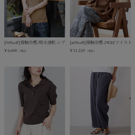
[50%off]接触冷感/吸水速乾-シアーVネックニットベスト
[40%off]接触冷感-2WAYツイ
¥
6,600
¥
11,220
（税込）
（税込）