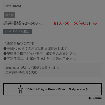
0226101005
再入荷
通常価格
¥
27,500
¥
13,750
50％OFF
[
125
ポイント進呈 ]
《通常商品のご案内》
●平日9：00までの注文は即日発送致します。
●配送日の指定がない場合、最短日のお届けです。
●下記日程は、お届け日指定をする際の目安です。
2026/08/18（火）
に
宅配便
でお届けします。
東京都
お届け先を変更
158cm / 51kg
Knee -13cm
Find your size