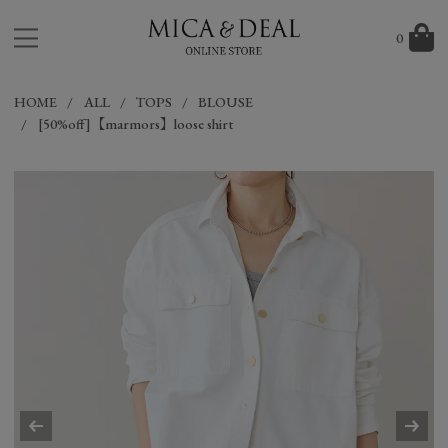
0
HOME
ALL
TOPS
BLOUSE
[50%off]【marmors】loose shirt