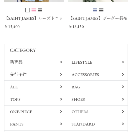
【SAINT JAMES】ルーズドロップT-shirt-20JC OUESS LOOSE/0325109
【SAINT JAMES】ボーダー長袖カット
￥15,400
￥18,150
CATEGORY
新商品
LIFESTYLE
先行予約
ACCESSORIES
ALL
BAG
TOPS
SHOES
ONE-PIECE
OTHERS
PANTS
STANDARD