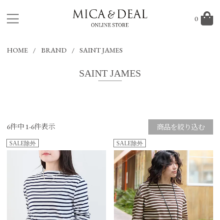
0
HOME
BRAND
SAINT JAMES
SAINT JAMES
6
件中
1
-
6
件表示
商品を絞り込む
SALE除外
SALE除外