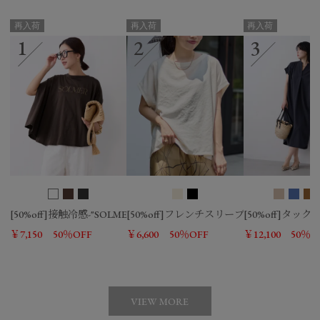
再入荷
再入荷
再入荷
[50%off]接触冷感-"SOLMER"ロゴフレアスリーブT-shirt
[50%off]フレンチスリーブシアーTブラウ
[50%off]タ
￥7,150
50％OFF
￥6,600
50％OFF
￥12,100
50％O
VIEW MORE