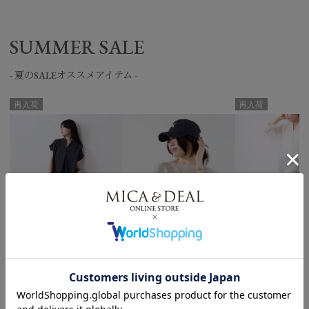
SUMMER SALE
- 夏のSALEオススメアイテム -
再入荷
再入荷
[50%off]タックショルダーワンピース
[50%off]ハイゲージボートネックルーズ
[40%off]ヘ
￥12,100
50％OFF
￥9,350
50％OFF
￥12,540
40％O