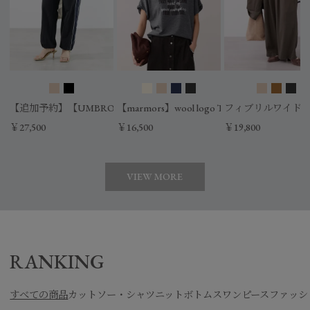
【追加予約】【UMBRO×MICA&DEAL】配色ナイロントラックパン
【marmors】wool logo T-shirt
フィブリルワイド
￥27,500
￥16,500
￥19,800
VIEW MORE
RANKING
すべての商品
カットソー・シャツ
ニット
ボトムス
ワンピース
ファッシ