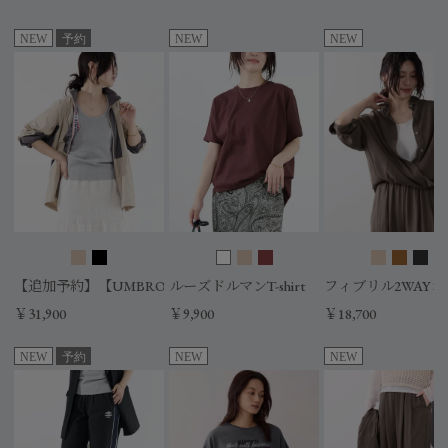
NEW
予約
NEW
NEW
【追加予約】【UMBRO×MICA&DEAL】配色ナイロンブルゾン
ルーズドルマンT-shirt
フィブリル2WAY
￥31,900
￥9,900
￥18,700
NEW
予約
NEW
NEW