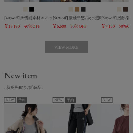
[40%off]多機能素材-Vネックロングジレ
[50%off]接触冷感/吸水速乾-シアーVネ
[50%off]接
￥15,180
40％OFF
￥6,600
50％OFF
￥7,150
50％OF
VIEW MORE
New item
- 秋を先取り/新商品 -
NEW
予約
NEW
予約
NEW