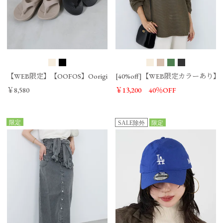
【WEB限定】【OOFOS】Ooriginal リカバリーサンダル
[40%off]【WEB限定カラー
￥8,580
￥13,200
40％OFF
限定
SALE除外
限定