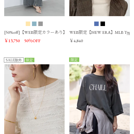
[50%off]【WEB限定カラーあり】デニムワンピース
WEB限定【NEW ERA】MLB Typew
￥13,750
50％OFF
￥4,840
限定
SALE除外
限定