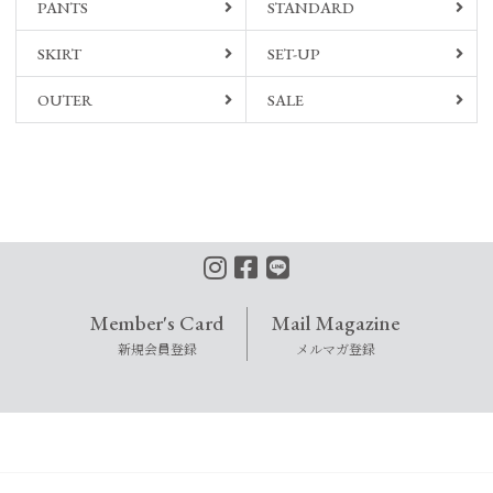
PANTS
STANDARD
SKIRT
SET-UP
OUTER
SALE
Member's Card
Mail Magazine
新規会員登録
メルマガ登録