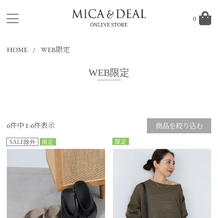
0
HOME
WEB限定
WEB限定
6
件中
1
-
6
件表示
商品を絞り込む
限定
SALE除外
限定