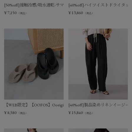
[50%off]接触冷感/吸水速乾-サマーポロニット
[40%off]ハイツイストドライタ
¥
7,150
¥
13,860
（税込）
（税込）
【WEB限定】【OOFOS】Ooriginal リカバリーサンダル
[40%off]製品染めリネンイージー
¥
8,580
¥
15,840
（税込）
（税込）