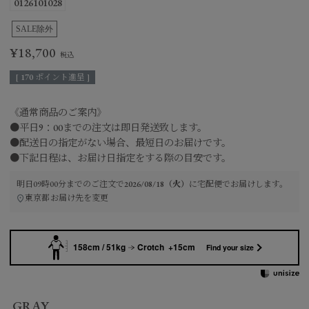
0126101028
SALE除外
¥
18,700
[
170
ポイント進呈 ]
《通常商品のご案内》
●平日9：00までの注文は即日発送致します。
●配送日の指定がない場合、最短日のお届けです。
●下記日程は、お届け日指定をする際の目安です。
明日
09時00分
までのご注文で
2026/08/18（火）
に
宅配便
でお届けします。
東京都
お届け先を変更
158cm / 51kg
Crotch +15cm
Find your size
GRAY