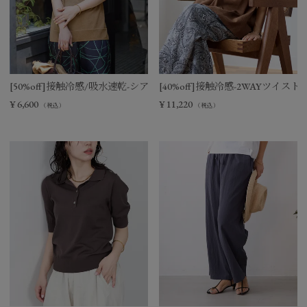
[50%off]接触冷感/吸水速乾-シアーVネックニットベスト
[40%off]接触冷感-2WAYツイ
¥
6,600
¥
11,220
（税込）
（税込）