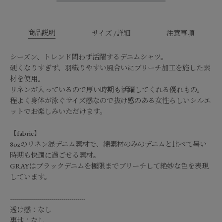
商品説明
サイズ /詳細
注意事項
シーズン、トレンド問わず活躍するデニムシャツ。
硬くなりすぎず、羽織りやすい風合いにブリーチ加工を施した素
材を使用。
リネンが入っているので厚い時期も活躍してくれる優れもの。
程よく身体が泳ぐサイズ感なので抜け感のある女性らしいシルエ
ットでお楽しみいただけます。
【fabric】
8ozのリネン混デニム素材で、綿素材のみのデニムと比べて暑い
時期も快適に過ごせる素材。
GRAYはブラックデニムを極限までブリーチして絶妙な色を表現
しています。
--------------------------------------
透け感：なし
裏地：なし