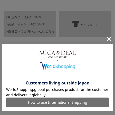
品番
0126101028
＞配送方法・送料について
素材
綿84% 麻16%
＞商品・キャンセルについて
サイズガイド
【お届け希望日につきまして】
水洗い可
＞直営店へのお問い合わせはこちら
お手入れ方法
*詳しくは商品の洗濯表示にてご確認をお願
※最短日のお届けとなります。
い致します。
通常は、平日営業日2～4日以内の発送となります。
158cm 51kgRecommended
原産国
中国
Crotch +15cm
また連休時、セール時期などはご希望に添えない場合がございま
す。
Find out more on your body type
予めご了承くださいませ。
サイズ
着丈
身幅
肩幅
袖丈
COORDINATE ITEMS
FREE
73.8/78㎝
69.5㎝
53.5㎝
51㎝