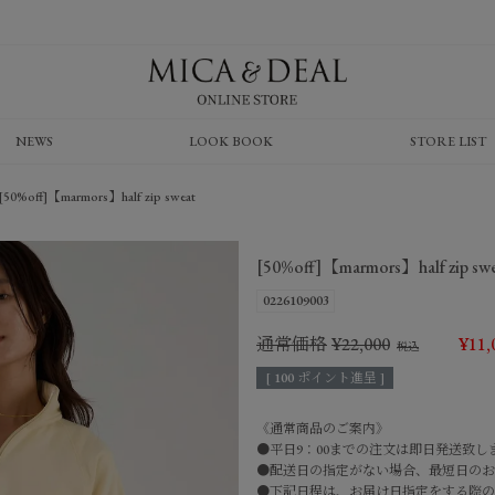
NEWS
LOOK BOOK
STORE LIST
[50%off]【marmors】half zip sweat
[50%off]【marmors】half zip sw
0226109003
通常価格
¥
22,000
¥
11,
[
100
ポイント進呈 ]
《通常商品のご案内》
●平日9：00までの注文は即日発送致し
●配送日の指定がない場合、最短日のお
●下記日程は、お届け日指定をする際の