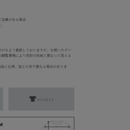
に在庫がある場合
す。
づけるよう徹底しておりますが、お使いのデバ
の閲覧環境により実際の色味と異なって見える
商品と仕様、加工が若干異なる場合がありま
サイズガイド
ポリウレタン2%
濯表示にてご確認をお願い致します。
d
となります。
添えない場合がございます。予めご了承くださ