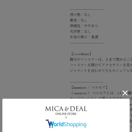
--------------------------------------
透け感：なし
裏地：なし
伸縮性：ややあり
光沢感：なし
生地の厚さ：普通
--------------------------------------
【coordinate】
胸元のファスナーは、上まで閉めるこ
ファスナーを開けてアクセサリーを見
ジャケットを合わせて大人カジュアル
--------------------------------------
【
marmors
／
マルモア
】
《 marmors 》 マルモアとは、1
ろいろで一つとして同じものはなく、
いう性質のある大理石のローマ語【mar
光のなかできらめく結晶石を意味し、
クリーンな洗練カジュアルをコンセプトにcom
イテムとメンズライクなアイテムを融合し女
その人の新たな定番となり、大切に永