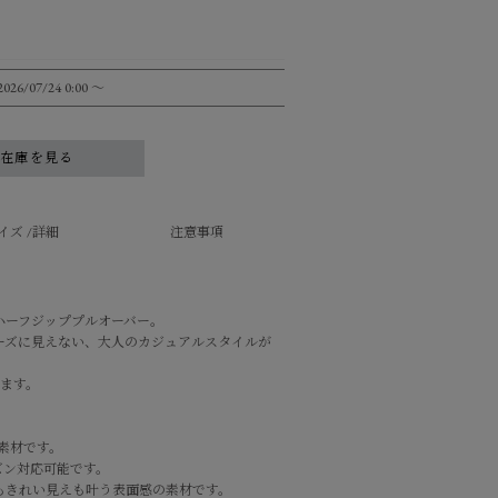
2026/07/24 0:00
〜
舗在庫を見る
イズ /詳細
注意事項
ハーフジッププルオーバー。
ーズに見えない、大人のカジュアルスタイルが
います。
毛素材です。
ズン対応可能です。
もきれい見えも叶う表面感の素材です。