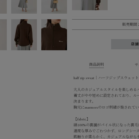
販売期間
店
商品説明
サ
half zip sweat｜ハーフジップスウェット
大人のカジュアルスタイルを楽しめる
着丈がやや短めに設定されており、ル
決まります。
胸元にmarmorsのロゴ刺繍が施されて
【fabric】
綿100%の裏面がパイル状になった裏
適度な厚みでごわつかず、ロングシー
肌触りが柔らかく、カジュアルながら