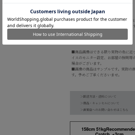
す。
--------------------------------------
■在庫切れのカラー・商品は、直営店
店舗からの通販対応が可能でございま
ぜひお問い合わせくださいませ。
✉
infomail@mica-deal.com
■商品画像はできる限り実物の色に近
イスのモニター設定、お部屋の照明等
場合がございます。
■画像の商品はサンプルです。実際の
す。予めご了承くださいませ。
品番
0226109003
＞配送方法・送料について
本体：綿100%
素材
＞商品・キャンセルについて
リブ部分：綿98% 
＞直営店へのお問い合わせはこちら
【お届け希望日につきまして】
水洗い可
お手入れ方法
※最短日のお届けとなります。
*詳しくは商品の洗
158cm 51kgRecommende
通常は、平日営業日２～５日以内の発送
原産国
中国
Crotch +2cm
また連休時、セール時期などはご希望に