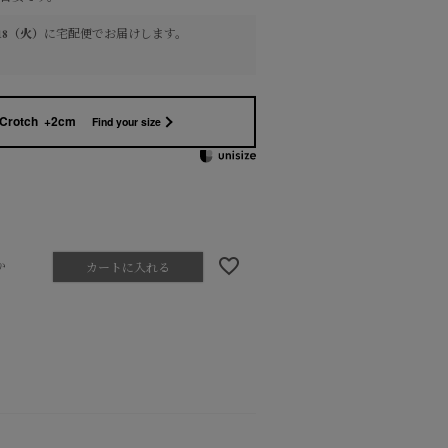
8/18（火）
に
宅配便
でお届けします。
Crotch +2cm
Find your size
か
カートに入れる