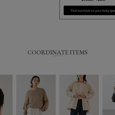
いませ。
Find out more on your body typ
サイズ
着丈
36
60/65㎝
COORDINATE ITEMS