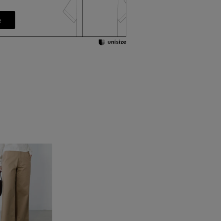
e
身幅
裄丈
61㎝
77㎝