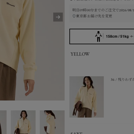
明日
09時00分
までのご注文で
2026/0
東京都
お届け先を変更
158cm / 51kg
YELLOW
36
残りわず