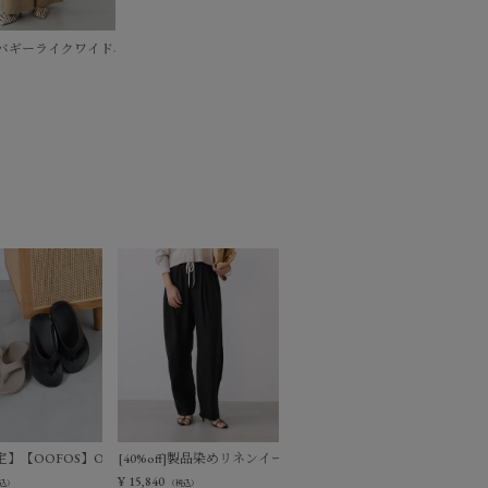
oat
ff]バギーライクワイドパンツ
ージーパンツ
】【OOFOS】Ooriginal リカバリーサンダル
[40%off]製品染めリネンイージーパンツ
¥
15,840
込）
（税込）