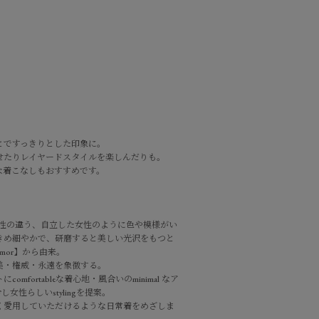
とですっきりとした印象に。
せたりレイヤードスタイルを楽しんだりも。
な着こなしもおすすめです。
人1人個性の違う、自立した女性のように色や模様がい
きめ細やかで、研磨すると美しい光沢をもつと
mor】から由来。
美・権威・永遠を象徴する。
fortableな着心地・風合いのminimal なア
性らしいstylingを提案。
く愛用していただけるような日常着をめざしま