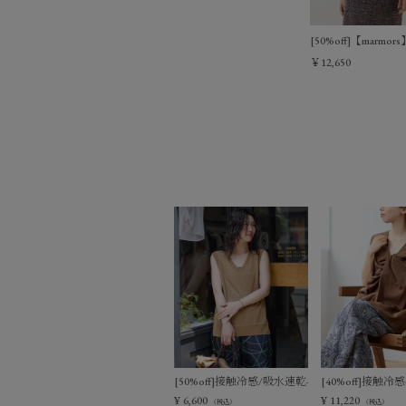
[50%off]【marmors】f
￥12,650
[50%off]接触冷感/吸水速乾-シアーVネックニ
[40%off]接
¥
6,600
¥
11,220
（税込）
（税込）