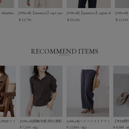
ukafuka zip parka
[50%off]【marmors】tape yarn color loose knit
[50%off]【marmors】raglan short trench c
[50%o
￥13,750
￥23,650
￥11,550
RECOMMEND ITEMS
ットベスト
触冷感-2WAYツイストノースリーブブラウス
[50%off]接触冷感/吸水速乾-サマーポロニット
[40%off]ハイツイストドライタッチイ
【WEB限定
¥
7,150
¥
13,860
¥
8,580
（税込）
（税込）
（税