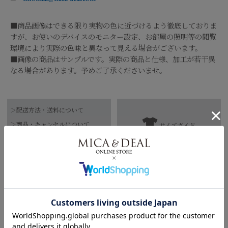
■商品画像はできる限り実物の色に近づけるよう徹底しておりま
すが、お使いのデバイスのモニター設定、お部屋の照明等の閲覧
環境により実際の色味と異なって見える場合がございます。
■画像の商品はサンプルです。実際の商品と仕様、加工が若干異
なる場合があります。予めご了承くださいませ。
品番
0226102012
＞配送方法・送料について
表地（WHITE×BLACK・BLACK）：綿69%
＞商品・キャンセルについて
サイズガイド
ポリエステル29% レーヨン1% 麻1%
【お届け希望日につきまして】
＞直営店へのお問い合わせはこちら
素材
表地（MULTI）：綿52% ポリエステル37% ア
クリル5% ナイロン4% レーヨン2%
※最短日のお届けとなります。
裏地：キュプラ100%
通常は、平日営業日2～4日以内の発送となります。
158cm 51kgRecommended
Ankle -13cm
また連休時、セール時期などはご希望に添えない場合がございま
ドライクリーニング
お手入れ方法
す。
*詳しくは商品の洗濯表示にてご確認をお願
Find out more on your body type
予めご了承くださいませ。
い致します。
原産国
中国