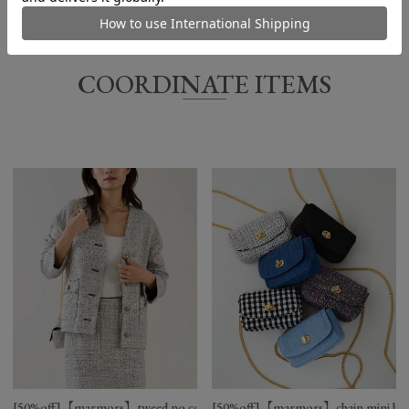
COORDINATE ITEMS
サイズ
ウエスト
ヒップ
スカート丈
36
64㎝
99㎝
80㎝
[50%off]【marmors】tweed no collar jacket
[50%off]【marmors】chain mini ba