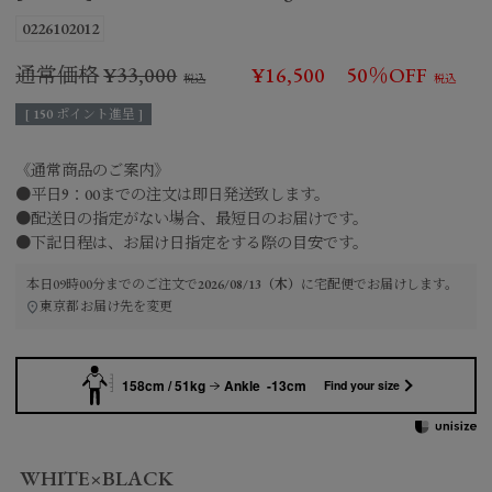
0226102012
通常価格
¥
33,000
¥
16,500
50％OFF
[
150
ポイント進呈 ]
《通常商品のご案内》
●平日9：00までの注文は即日発送致します。
●配送日の指定がない場合、最短日のお届けです。
●下記日程は、お届け日指定をする際の目安です。
本日
09時00分
までのご注文で
2026/08/13（木）
に
宅配便
でお届けします。
東京都
お届け先を変更
158cm / 51kg
Ankle -13cm
Find your size
WHITE×BLACK