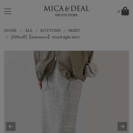
0
HOME
ALL
BOTTOMS
SKIRT
[50%off]【marmors】tweed tight skirt