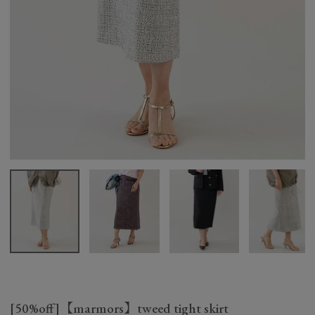
[50%off]【marmors】tweed tight skirt