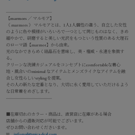
--------------------------------------
【
marmors
／
マルモア
】
《 marmors 》 マルモアとは、1人1人個性の違う、自立した女性
のように色や模様がいろいろで一つとして同じものはなく、きめ
細やかで、研磨すると美しい光沢をもつという性質のある大理石
のローマ語【marmor】から由来。
光のなかできらめく結晶石を意味し、美・権威・永遠を象徴す
る。
クリーンな洗練カジュアルをコンセプトにcomfortableな着心
地・風合いのminimal なアイテムとメンズライクなアイテムを融
合し女性らしいstylingを提案。
その人の新たな定番となり、大切に永く愛用していただけるよう
な日常着をめざします。
--------------------------------------
■在庫切れのカラー・商品は、直営店に在庫がある場合
店舗からの通販対応が可能でございます。
ぜひお問い合わせくださいませ。
✉
infomail@mica-deal.com