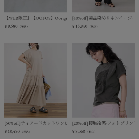
【WEB限定】【OOFOS】Ooriginal リカバリーサンダル
[40%off]製品染めリネンイージー
¥
8,580
¥
15,840
（税込）
（税込）
[50%off]ティアードカットワンピース
[20%off]接触冷感-フォトプリントT-s
¥
10,450
¥
8,360
（税込）
（税込）