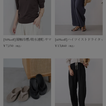
[50%off]接触冷感/吸水速乾-サマーポロニット
[40%off]ハイツイストドライタ
¥
7,150
¥
13,860
（税込）
（税込）