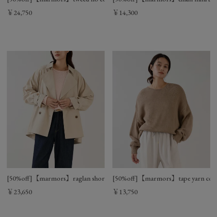
￥24,750
￥14,300
[50%off]【marmors】raglan short trench coat
[50%off]【marmors】tape yarn color
￥23,650
￥13,750