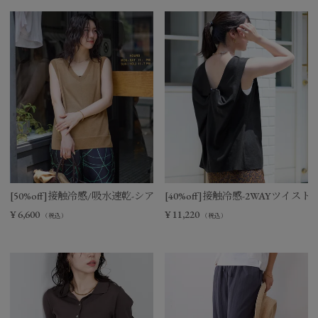
[50%off]接触冷感/吸水速乾-シアーVネックニットベスト
[40%off]接触冷感-2WAYツイ
¥
6,600
¥
11,220
（税込）
（税込）