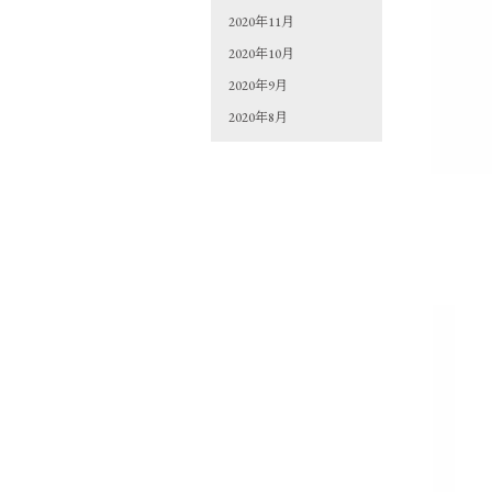
2020年11月
2020年10月
2020年9月
2020年8月