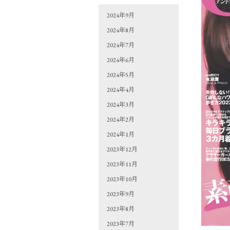
2024年9月
2024年8月
2024年7月
2024年6月
2024年5月
2024年4月
2024年3月
2024年2月
2024年1月
2023年12月
2023年11月
2023年10月
2023年9月
2023年8月
2023年7月