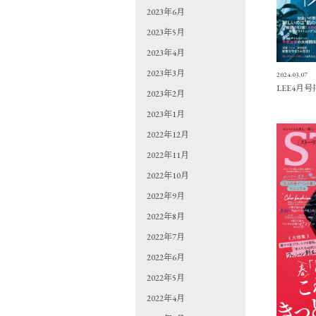
2023年6月
2023年5月
2023年4月
2023年3月
2024.03.07
LEE4月
2023年2月
2023年1月
2022年12月
2022年11月
2022年10月
2022年9月
2022年8月
2022年7月
2022年6月
2022年5月
2022年4月