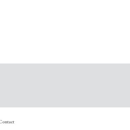
Contact