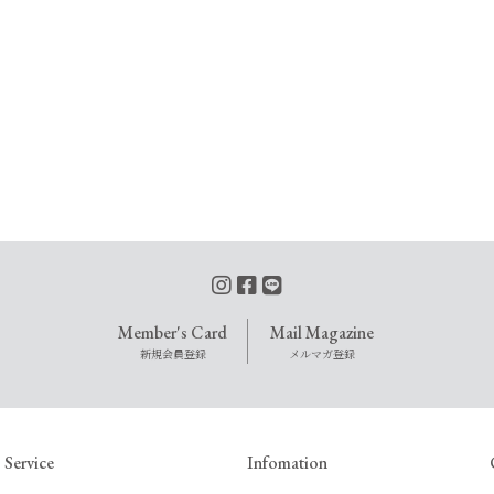
Member's Card
Mail Magazine
新規会員登録
メルマガ登録
Service
Infomation