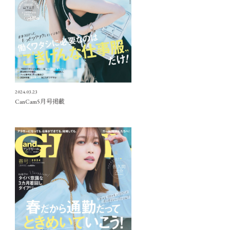
2024.03.23
CanCam5月号掲載