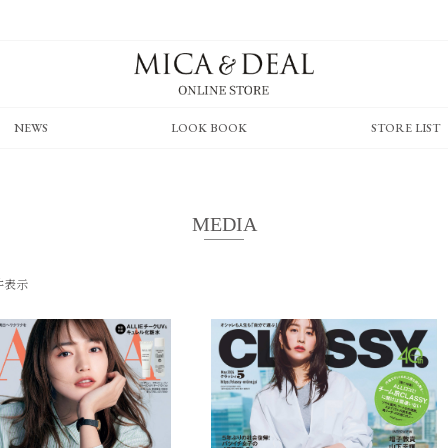
NEWS
LOOK BOOK
STORE LIST
MEDIA
7件表示