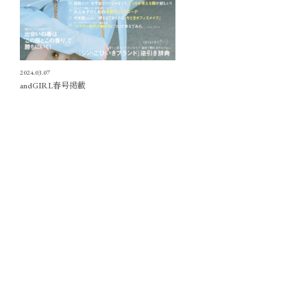
2024.03.07
andGIRL春号掲載