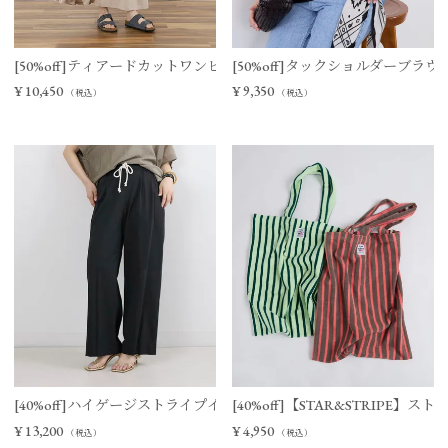
[50%off]ティアードカットワンピース
[50%off]タックショルダーブラウ
¥
10,450
¥
9,350
（税込）
（税込）
[40%off]ハイゲージストライプイージーパンツ
[40%off]【STAR&STRIPE
¥
13,200
¥
4,950
（税込）
（税込）