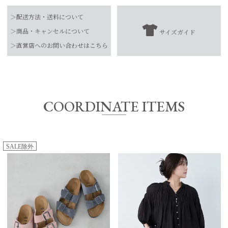
品番
0326110019
＞配送方法・送料について
素材
EVA
＞商品・キャンセルについて
サイズガイド
【お届け希望日につきまして】
-
＞直営店へのお問い合わせはこちら
お手入れ方法
*詳しくは商品の取扱表示にてご確認をお願
※最短日のお届けとなります。
い致します。
通常は、平日営業日2～4日以内の発送となります。
原産国
ドイツ
また連休時、セール時期などはご希望に添えない場合がございま
す。
COORDINATE ITEMS
予めご了承くださいませ。
SALE除外
サイズ
㎝
36
23.0㎝
37
24.0㎝