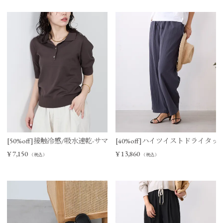
[50%off]接触冷感/吸水速乾-サマーポロニット
[40%off]ハイツイストドライタ
¥
7,150
¥
13,860
（税込）
（税込）