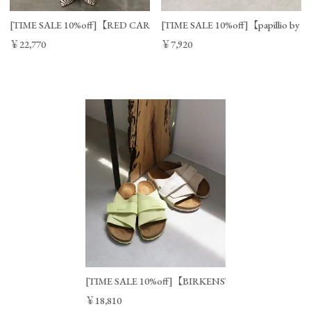
[TIME SALE 10%off]【RED CARD TOKYO】Dakota-ビッグストレート
[TIME SALE 10%off]【papillio
￥22,770
￥7,920
[TIME SALE 10%off]【BIRKENSTOCK】KYOTO/032
￥18,810