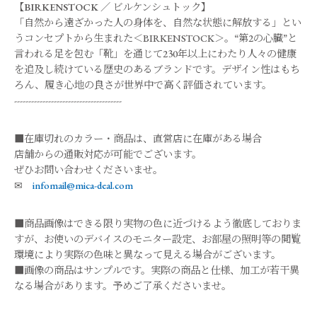
【
BIRKENSTOCK
／
ビルケンシュトック
】
「自然から遠ざかった人の身体を、自然な状態に解放する」とい
うコンセプトから生まれた＜BIRKENSTOCK＞。“第2の心臓”と
言われる足を包む「靴」を通じて230年以上にわたり人々の健康
を追及し続けている歴史のあるブランドです。デザイン性はもち
ろん、履き心地の良さが世界中で高く評価されています。
--------------------------------------
■在庫切れのカラー・商品は、直営店に在庫がある場合
店舗からの通販対応が可能でございます。
ぜひお問い合わせくださいませ。
✉
infomail@mica-deal.com
■商品画像はできる限り実物の色に近づけるよう徹底しておりま
すが、お使いのデバイスのモニター設定、お部屋の照明等の閲覧
環境により実際の色味と異なって見える場合がございます。
■画像の商品はサンプルです。実際の商品と仕様、加工が若干異
なる場合があります。予めご了承くださいませ。