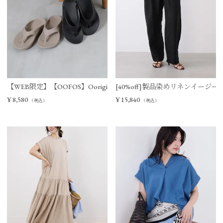
【WEB限定】【OOFOS】Ooriginal リカバリーサンダル
[40%off]製品染めリネンイージー
¥
8,580
¥
15,840
（税込）
（税込）