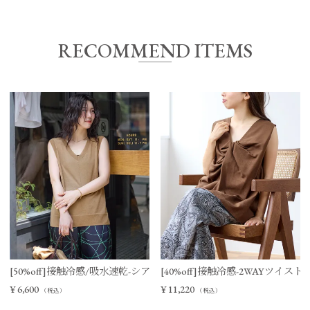
RECOMMEND ITEMS
[50%off]接触冷感/吸水速乾-シアーVネックニットベスト
[40%off]接触冷感-2WAYツイ
¥
6,600
¥
11,220
（税込）
（税込）