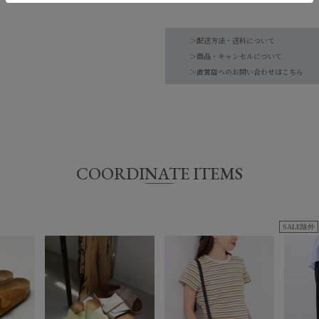
品番
0326110018
＞配送方法・送料について
アッパー：天然皮革
素材
＞商品・キャンセルについて
アウトソール：EVA
＞直営店へのお問い合わせはこちら
【お届け希望日につきまして】
-
お手入れ方法
※最短日のお届けとなります。
*詳しくは商品の取
通常は、平日営業日2～4日以内の発送
原産国
ドイツ
また連休時、セール時期などはご希望に
予めご了承くださいませ。
COORDINATE ITEMS
サイズ
SALE除外
36
37