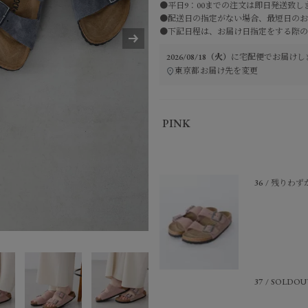
●平日9：00までの注文は即日発送致し
●配送日の指定がない場合、最短日のお
●下記日程は、お届け日指定をする際の
2026/08/18（火）
に
宅配便
でお届けし
東京都
お届け先を変更
PINK
36
残りわず
37
SOLDOU