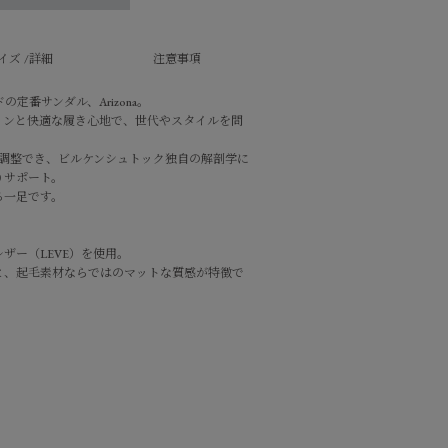
イズ /詳細
注意事項
定番サンダル、Arizona。
インと快適な履き心地で、世代やスタイルを問
に調整でき、ビルケンシュトック独自の解剖学に
りサポート。
る一足です。
ザー（LEVE）を使用。
と、起毛素材ならではのマットな質感が特徴で