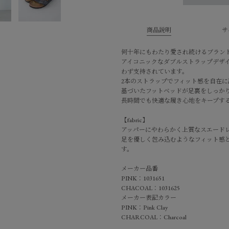
商品説明
サ
何十年にもわたり愛され続けるブランドの
アイコニックなダブルストラップデザ
わず支持されています。
2本のストラップでフィット感を自在
基づいたフットベッドが足裏をしっか
長時間でも快適な履き心地をキープす
【fabric】
アッパーにやわらかく上質なスエードレ
足を優しく包み込むようなフィット感
す。
メーカー品番
PINK：1031651
CHACOAL：1031625
メーカー表記カラー
PINK：Pink Clay
CHARCOAL：Charcoal