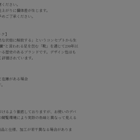
意ください。
仕上がりに個体差が生じます。
予めご了承ください。
ック
】
然な状態に解放する」というコンセプトから生
の心臓”と言われる足を包む「靴」を通じて230年以
いる歴史のあるブランドです。デザイン性はも
く評価されています。
に在庫がある場合
す。
づけるよう徹底しておりますが、お使いのデバ
の閲覧環境により実際の色味と異なって見える
商品と仕様、加工が若干異なる場合がありま