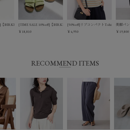
MADRID EVA BIG BUCKLE
ff]【BIRKENSTOCK】Arosa SFB VL/0323110076
[TIME SALE 10%off]【BIRKENSTOCK】KYOTO/0324110026
[50%off]リブコンパクトT-shirt
美脚パン
￥18,810
￥4,950
￥19,800
RECOMMEND ITEMS