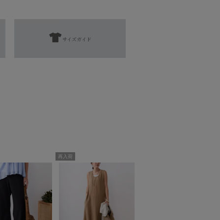
サイズガイド
扱表示にてご確認をお願い致します。
となります。
添えない場合がございます。
㎝
再入荷
23.0㎝
24.0㎝