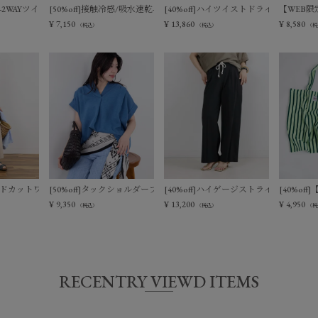
ットベスト
触冷感-2WAYツイストノースリーブブラウス
[50%off]接触冷感/吸水速乾-サマーポロニット
[40%off]ハイツイストドライタッチイ
【WEB限定
¥
7,150
¥
13,860
¥
8,580
（税込）
（税込）
（税
ィアードカットワンピース
[50%off]タックショルダーブラウス
[40%off]ハイゲージストライプイージ
[40%of
¥
9,350
¥
13,200
¥
4,950
（税込）
（税込）
（税
RECENTRY VIEWD ITEMS