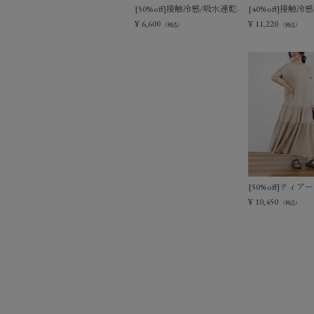
[50%off]接触冷感/吸水速乾-シアーVネックニ
[40%off]接
¥
6,600
¥
11,220
（税込）
（税込）
[50%off]テ
¥
10,450
（税込）