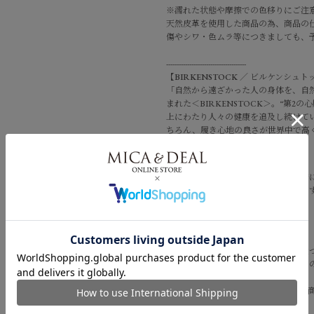
※濡れた状態や摩擦での色移りにご注
天然皮革を使用した商品の為、商品の
傷やシワ・色ムラ等につきましても、
--------------------------------------
【
BIRKENSTOCK
／
ビルケンシュト
「自然から遠ざかった人の身体を、自
まれた＜BIRKENSTOCK＞。“第2
上にわたり人々の健康を追及し続けて
ちろん、履き心地の良さが世界中で高
--------------------------------------
■在庫切れのカラー・商品は、直営店
店舗からの通販対応が可能でございま
ぜひお問い合わせくださいませ。
✉
infomail@mica-deal.com
■商品画像はできる限り実物の色に近
イスのモニター設定、お部屋の照明等
場合がございます。
■画像の商品はサンプルです。実際の
す。予めご了承くださいませ。