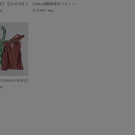
ージーパンツ
】【OOFOS】Ooriginal リカバリーサンダル
[40%off]製品染めリネンイージーパンツ
¥
15,840
込）
（税込）
ーパンツ
f]【STAR&STRIPE】ストライプトートバッグ
込）