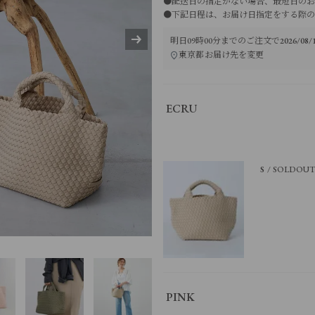
●配送日の指定がない場合、最短日のお
●下記日程は、お届け日指定をする際の
明日
09時00分
までのご注文で
2026/0
東京都
お届け先を変更
ECRU
S
SOLDOU
PINK