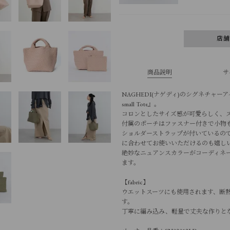
店
商品説明
サ
NAGHEDI(ナゲディ)のシグネチャーア
small Tote』。
コロンとしたサイズ感が可愛らしく、
付属のポーチはファスナー付きで小物
ショルダーストラップが付いているの
に合わせてお使いいただけるのも嬉し
絶妙なニュアンスカラーがコーディネ
ます。
【fabric】
ウエットスーツにも使用されます、断
す。
丁寧に編み込み、軽量で丈夫な作りと