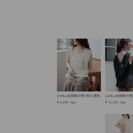
[50%off]接触冷感/吸水速乾-シアーVネックニ
[40%off]接
¥
6,600
¥
11,220
（税込）
（税込）