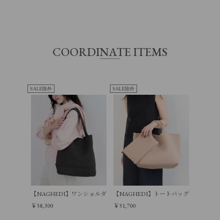
※最短日のお届けとなります。
原産国
中国
通常は、平日営業日2～4日以内の発送
また連休時、セール時期などはご希望に
予めご了承くださいませ。
COORDINATE ITEMS
アイテム
横幅
高さ
SALE除外
SALE除外
本体
35㎝
20㎝
ポーチ
20㎝
15㎝
【NAGHEDI】ワンショルダーバッグ-Nomad Medium Hobo
【NAGHEDI】トートバッグ-St Barths Med
￥58,300
￥51,700