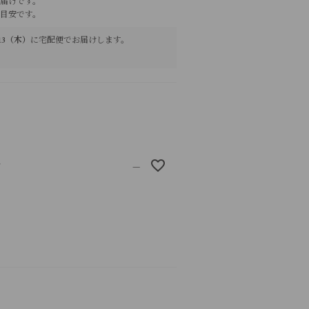
届けです。
目安です。
8/13（木）
に
宅配便
でお届けします。
T
—