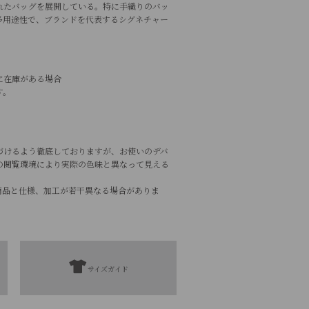
れたバッグを展開している。特に手織りのバッ
多用途性で、ブランドを代表するシグネチャー
に在庫がある場合
す。
づけるよう徹底しておりますが、お使いのデバ
の閲覧環境により実際の色味と異なって見える
商品と仕様、加工が若干異なる場合がありま
レタン15%
サイズガイド
扱表示にてご確認をお願い致します。