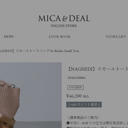
NEWS
LOOK BOOK
STORE LIST
HEDI】スモールトートバッグ-St Barths Small Tote
【NAGHEDI】スモールトートバッグ-S
0326110004
SALE除外
¥
46,200
[
420
ポイント進呈 ]
《通常商品のご案内》
●平日9：00までの注文は即日発送致し