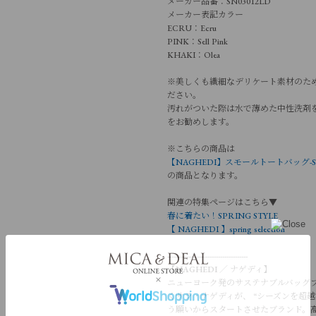
メーカー品番：SN03012LD
メーカー表記カラー
ECRU：Ecru
PINK：Sell Pink
KHAKI：Olea
※美しくも繊細なデリケート素材のた
ださい。
汚れがついた際は水で薄めた中性洗剤
をお勧めします。
※こちらの商品は
【NAGHEDI】スモールトートバッグ-St Barths
の商品となります。
関連の特集ページはこちら▼
春に着たい！SPRING STYLE
【 NAGHEDI 】spring selection
--------------------------------------
【
NAGHEDI
／
ナゲディ
】
ニューヨーク発のサステナブルバッグブ
くサラ・ナゲディが、 “シーズンを超
う願いからスタートさせたブランド。