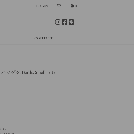
LOGIN
0
CONTACT
t Barths Small Tote
ます。