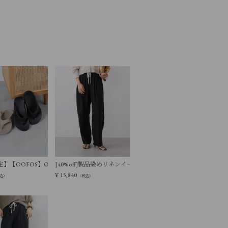
ージーパンツ
】【OOFOS】Ooriginal リカバリーサンダル
[40%off]製品染めリネンイージーパンツ
¥
15,840
込）
（税込）