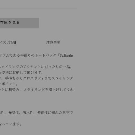
舗在庫を見る
イズ /詳細
注意事項
イテムである手織りのトートバッグ『St.Barths
スタイリングのアクセントにぴったりの一品。
も便利に収納して頂けます。
で、手持ちからクロスボディまでスタイリング
いポイント。
ートに馴染み、スタイリングを格上げしてくれ
熱性、保温性、防水性、伸縮性に優れた素材で
なっています。