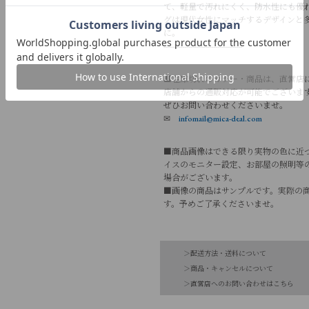
て、軽量で汚れにくく、防水性にも優
グは現代女性にマッチするデザインと
に。
--------------------------------------
■在庫切れのカラー・商品は、直営店
店舗からの通販対応が可能でございま
ぜひお問い合わせくださいませ。
✉
infomail@mica-deal.com
■商品画像はできる限り実物の色に近
イスのモニター設定、お部屋の照明等
場合がございます。
■画像の商品はサンプルです。実際の
す。予めご了承くださいませ。
品番
0326110004
＞配送方法・送料について
素材
ナイロン85% ポリウ
＞商品・キャンセルについて
＞直営店へのお問い合わせはこちら
【お届け希望日につきまして】
-
お手入れ方法
*詳しくは商品の取