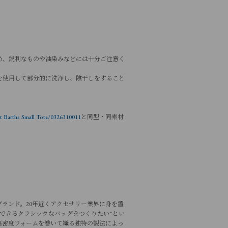
め、鋭利なものや油染みなどには十分ご注意く
を使用して部分的に洗浄し、陰干しをすること
 Small Tote/0326310011
と同型・同素材
ランド。20年近くアクセサリー業界に身を置
越できるクラシックなバッグをつくりたい”とい
高密度フォームを巻いて織る独特の製法によっ