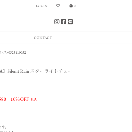
LOGIN
0
CONTACT
ス/0325110032
RIHA】Silemt Rain スターライトチェー
580
10％OFF
ます。