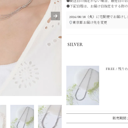
●配送日の指定がない場合、最短日のお
●下記日程は、お届け日指定をする際の
2026/08/18（火）
に
宅配便
でお届けし
東京都
お届け先を変更
SILVER
FREE
残り
販売期間