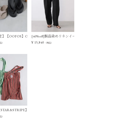
ージーパンツ
】【OOFOS】Ooriginal リカバリーサンダル
[40%off]製品染めリネンイージーパンツ
¥
15,840
込）
（税込）
ーパンツ
f]【STAR&STRIPE】ストライプトートバッグ
込）