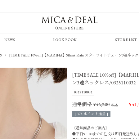
NEWS
LOOK BOOK
STORE LIST
S
[TIME SALE 10%off]【MARIHA】Silemt Rain スターライトチェーン3連ネックレ
[TIME SALE 10%off]【MA
ン3連ネックレス/0325110032
0325110032
通常価格
¥
46,200
¥
41,
[
378
ポイント進呈 ]
《通常商品のご案内》
●平日9：00までの注文は即日発送致し