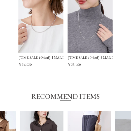
[TIME SALE 10%off]【MARIHA】Silent Rain ボールチェーンネックレス M 
[TIME SALE 10%off]【MARIHA】Sile
￥36,630
￥33,660
RECOMMEND ITEMS