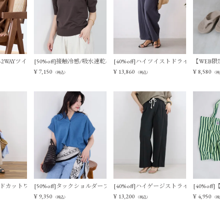
ットベスト
触冷感-2WAYツイストノースリーブブラウス
[50%off]接触冷感/吸水速乾-サマーポロニット
[40%off]ハイツイストドライタッチイ
【WEB限定
¥
7,150
¥
13,860
¥
8,580
（税込）
（税込）
（税
ィアードカットワンピース
[50%off]タックショルダーブラウス
[40%off]ハイゲージストライプイージ
[40%of
¥
9,350
¥
13,200
¥
4,950
（税込）
（税込）
（税