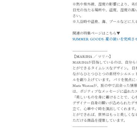
※熱や紫外線、湿度の影響により、劣
日光の当たる場所や、温度、湿度の高
さい。
※入浴時や温泉、海、プールなどに入
関連の特集ページはこちら▼
SUMMER GOODS -夏の装いを完成
--------------------------------------
【
MARIHA
／
マリハ
】
MARIHAが目指しているのは、自分
とができるタイムレスなデザイン。 日
ながらひとつひとつの素材やシルエッ
ルを創り上げています。 パリを拠点に
Marie Westonが、旅の中で出会
は、ポジティブなメッセージに溢れた
「美しいものを身に着けることで、心
デザイナー自身の願いが込められたデ
立て、心華やぐ時を演出してくれます。
とができれば、世界はもっと美しくな
ただける商品を提案しています。
--------------------------------------