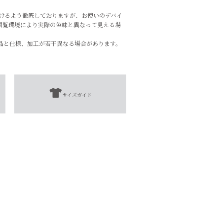
づけるよう徹底しておりますが、お使いのデバイ
閲覧環境により実際の色味と異なって見える場
品と仕様、加工が若干異なる場合があります。
コーティング）
サイズガイド
扱表示にてご確認をお願い致します。
となります。
添えない場合がございます。
全長
40㎝