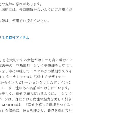
化や変色の恐れがあります。
い場所には、長時間置かないようにご注意くだ
る際は、使用をお控えください。
させる名脇役アイテム-
らしさを大切にする女性が毎日でも身に着けるこ
本古来の「花鳥風月」という美意識を大切にし
トを丁寧に吟味してミニマルかつ繊細なスタイ
インターナショナルに活動するデザイナー
った情景からインスピレーションをうけたデザインに
ストーリー性のある名前がつけられています。
も美しく、幸せで満ち溢れるように。」という
ザインは、身につける女性の魅力を美しく引き
 MARIHAは、「幸せを感じる環境をつくるこ
る」を信条に、毎日を輝かせ、喜びを感じてい