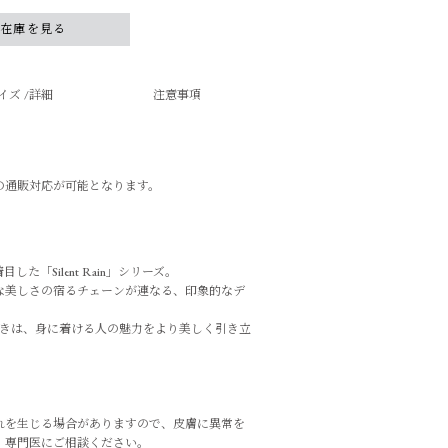
舗在庫を見る
イズ /詳細
注意事項
の通販対応が可能となります。
「Silent Rain」シリーズ。
な美しさの宿るチェーンが連なる、印象的なデ
めきは、身に着ける人の魅力をより美しく引き立
れを生じる場合がありますので、皮膚に異常を
、専門医にご相談ください。