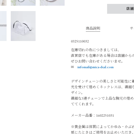
店
商品説明
サ
0325110032
在庫切れの色につきましては、
直営店でも在庫がある場合は店舗から
ぜひお問い合わせくださいませ。
✉
infomail@mica-deal.com
デザインチェーンの美しさと可能性に着目した
光を受けて煌めくネックレスは、繊細
ザイン。
繊細な3連チェーンで上品な胸元の煌
ててくれます。
メーカー品番：1602251031
※貴金属は体質によってかゆみ・かぶ
感じたときはご使用をお止めいただき