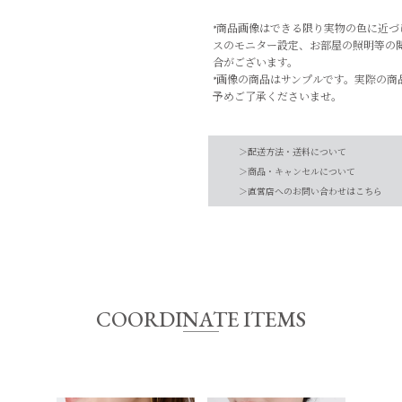
*商品画像はできる限り実物の色に近
スのモニター設定、お部屋の照明等の
合がございます。
*画像の商品はサンプルです。実際の商
予めご了承くださいませ。
品番
0325110032
＞配送方法・送料について
素材
SV925 (ロジウム
＞商品・キャンセルについて
＞直営店へのお問い合わせはこちら
【お届け希望日につきまして】
-
お手入れ方法
*詳しくは商品の取
※最短日のお届けとなります。
原産国
-
通常は、平日営業日2～4日以内の発送
また連休時、セール時期などはご希望に
予めご了承くださいませ。
COORDINATE ITEMS
サイズ
FREE