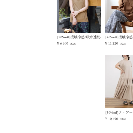
[50%off]接触冷感/吸水速乾-シアーVネックニ
[40%off]接
¥
6,600
¥
11,220
（税込）
（税込）
[50%off]テ
¥
10,450
（税込）