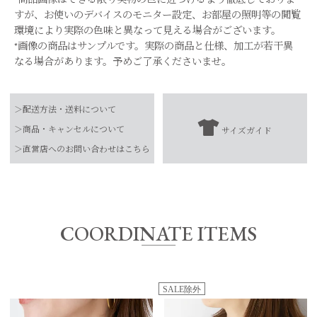
すが、お使いのデバイスのモニター設定、お部屋の照明等の閲覧
環境により実際の色味と異なって見える場合がございます。
*画像の商品はサンプルです。実際の商品と仕様、加工が若干異
なる場合があります。予めご了承くださいませ。
品番
0325110029
＞配送方法・送料について
素材
SV925 (ロジウムコーティング）
＞商品・キャンセルについて
サイズガイド
【お届け希望日につきまして】
-
＞直営店へのお問い合わせはこちら
お手入れ方法
*詳しくは商品の取扱表示にてご確認をお願
※最短日のお届けとなります。
い致します。
通常は、平日営業日2～4日以内の発送となります。
原産国
-
また連休時、セール時期などはご希望に添えない場合がございま
す。
COORDINATE ITEMS
予めご了承くださいませ。
SALE除外
サイズ
全長
ボール直径
FREE