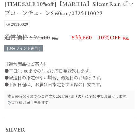
[TIME SALE 10%off]【MARIHA】Silemt Rain ポッ
プコーンチェーンS 60cm/0325110029
0325110029
通常価格
¥
37,400
¥
33,660
10％OFF
[
306
ポイント進呈 ]
《通常商品のご案内》
●平日9：00までの注文は即日発送致します。
●配送日の指定がない場合、最短日のお届けです。
●下記日程は、お届け日指定をする際の目安です。
本日
09時00分
までのご注文で
2026/08/18（火）
に
宅配便
でお届けします。
東京都
お届け先を変更
SILVER