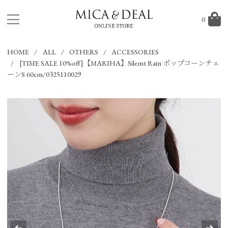
0
HOME
ALL
OTHERS
ACCESSORIES
[TIME SALE 10%off]【MARIHA】Silemt Rain ポップコーンチェ
ーンS 60cm/0325110029