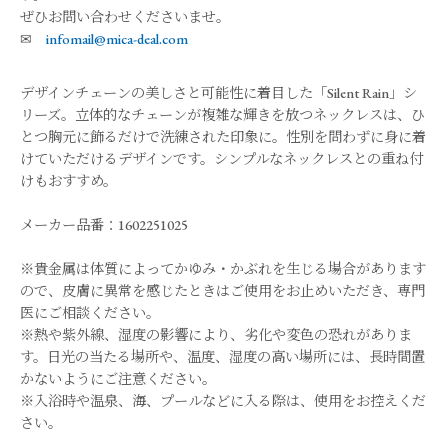
ぜひお問い合わせくださいませ。
✉
infomail@mica-deal.com
デザインチェーンの美しさと可能性に着目した「Silent Rain」シ
リーズ。立体的なチェーンが複雑な輝きを放つネックレスは、ひ
とつ胸元に飾るだけで洗練された印象に。性別を問わずに身に着
けていただけるデザインです。シンプルなネックレスとの重ね付
けもおすすめ。
メーカー品番：1602251025
※貴金属は体質によってかゆみ・かぶれを生じる場合があります
ので、皮膚に異常を感じたときはご使用をお止めいただき、専門
医にご相談ください。
※熱や紫外線、湿度の影響により、劣化や変色の恐れがありま
す。日光の当たる場所や、温度、湿度の高い場所には、長時間置
かないようにご注意ください。
※入浴時や温泉、海、プールなどに入る際は、使用をお控えくだ
さい。