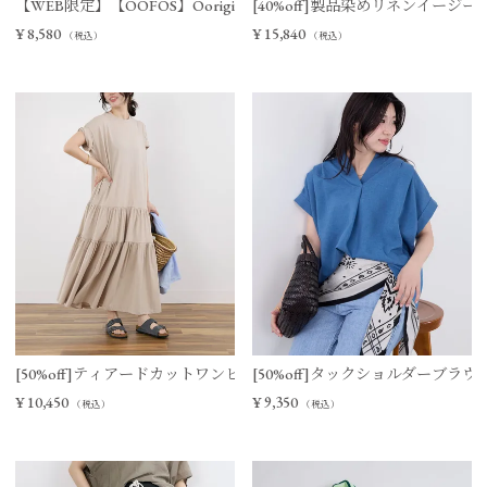
【WEB限定】【OOFOS】Ooriginal リカバリーサンダル
[40%off]製品染めリネンイージー
¥
8,580
¥
15,840
（税込）
（税込）
[50%off]ティアードカットワンピース
[50%off]タックショルダーブラウ
¥
10,450
¥
9,350
（税込）
（税込）