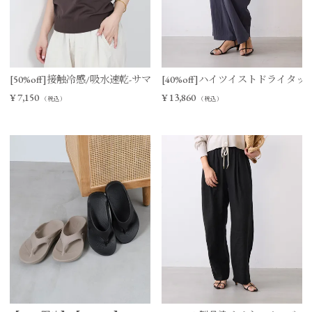
[50%off]接触冷感/吸水速乾-サマーポロニット
[40%off]ハイツイストドライタ
¥
7,150
¥
13,860
（税込）
（税込）