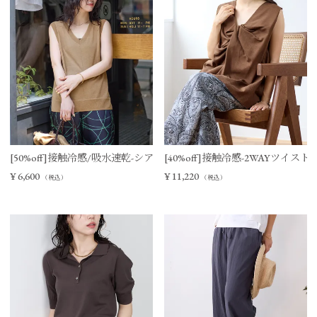
[50%off]接触冷感/吸水速乾-シアーVネックニットベスト
[40%off]接触冷感-2WAYツイ
¥
6,600
¥
11,220
（税込）
（税込）