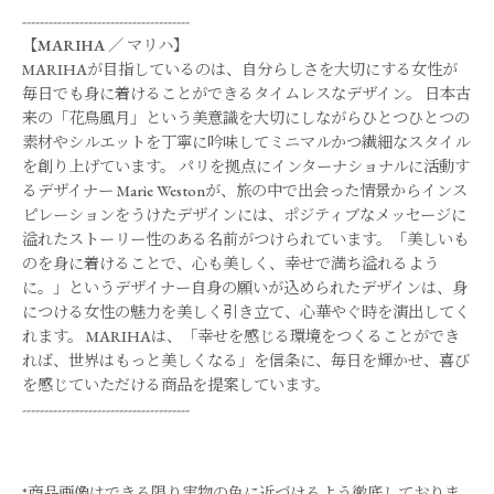
--------------------------------------
【
MARIHA
／
マリハ
】
MARIHAが目指しているのは、自分らしさを大切にする女性が
毎日でも身に着けることができるタイムレスなデザイン。 日本古
来の「花鳥風月」という美意識を大切にしながらひとつひとつの
素材やシルエットを丁寧に吟味してミニマルかつ繊細なスタイル
を創り上げています。 パリを拠点にインターナショナルに活動す
るデザイナー Marie Westonが、旅の中で出会った情景からインス
ピレーションをうけたデザインには、ポジティブなメッセージに
溢れたストーリー性のある名前がつけられています。「美しいも
のを身に着けることで、心も美しく、幸せで満ち溢れるよう
に。」というデザイナー自身の願いが込められたデザインは、身
につける女性の魅力を美しく引き立て、心華やぐ時を演出してく
れます。 MARIHAは、「幸せを感じる環境をつくることができ
れば、世界はもっと美しくなる」を信条に、毎日を輝かせ、喜び
を感じていただける商品を提案しています。
--------------------------------------
*商品画像はできる限り実物の色に近づけるよう徹底しておりま