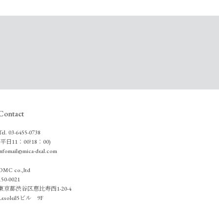
Contact
Tel.
03-6455-0738
(平日11：00?18：00)
infomail@mica-deal.com
DMC co.,ltd
150-0021
東京都渋谷区恵比寿西1-20-4
Lesoleil5ビル 9F