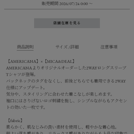
販売期間
2026/07/24 0:00
〜
店舗在庫を見る
商品説明
サイズ /詳細
注意事項
【AMERICANA】×【MICA&DEAL】
AMERICANAよりオリジナルオーダーした2WAYロングスリーブ
Tシャツが登場。
バックネックのタグをなくし、前後どちらでも着用できる2WAY
仕様にアップデート。
気分や、スタイリングに合わせた着こなしが楽しめます。
袖口にはさりげないロゴ刺繍を施し、シンプルながらもアクセン
トの効いた一枚です。
【fabric】
柔らかく、肌なじみの良い素材を使用し、軽やかな着心地。
程よい落ち感があり、リラックス感がありながらも上品な印象で