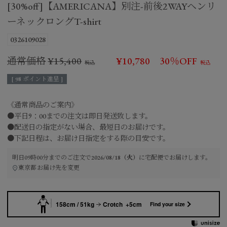
[30%off]【AMERICANA】別注-前後2WAYヘンリ
ーネックロングT-shirt
0326109028
通常価格
¥
15,400
¥
10,780
30％OFF
[
98
ポイント進呈 ]
《通常商品のご案内》
●平日9：00までの注文は即日発送致します。
●配送日の指定がない場合、最短日のお届けです。
●下記日程は、お届け日指定をする際の目安です。
明日
09時00分
までのご注文で
2026/08/18（火）
に
宅配便
でお届けします。
東京都
お届け先を変更
158cm / 51kg
Crotch +5cm
Find your size