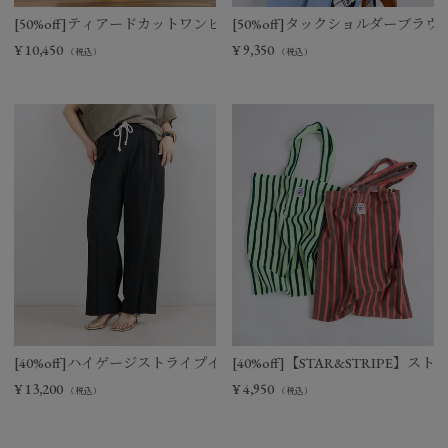
[50%off]ティアードカットワンピース
[50%off]タックショルダーブラウ
¥
10,450
¥
9,350
（税込）
（税込）
[40%off]ハイゲージストライプイージーパンツ
[40%off]【STAR&STRIPE
¥
13,200
¥
4,950
（税込）
（税込）