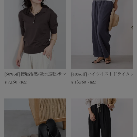
[50%off]接触冷感/吸水速乾-サマーポロニット
[40%off]ハイツイストドライタ
¥
7,150
¥
13,860
（税込）
（税込）