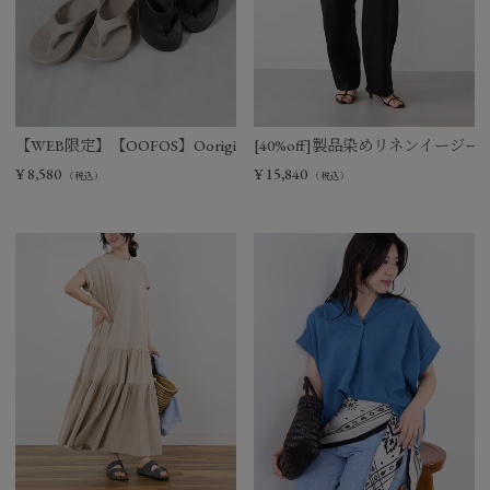
【WEB限定】【OOFOS】Ooriginal リカバリーサンダル
[40%off]製品染めリネンイージー
¥
8,580
¥
15,840
（税込）
（税込）