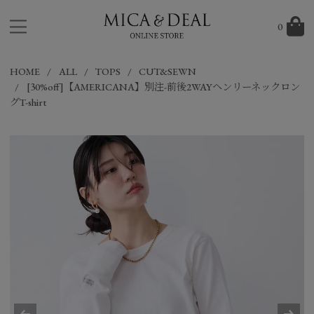
0
HOME
ALL
TOPS
CUT&SEWN
[30%off]【AMERICANA】別注-前後2WAYヘンリーネックロン
グT-shirt