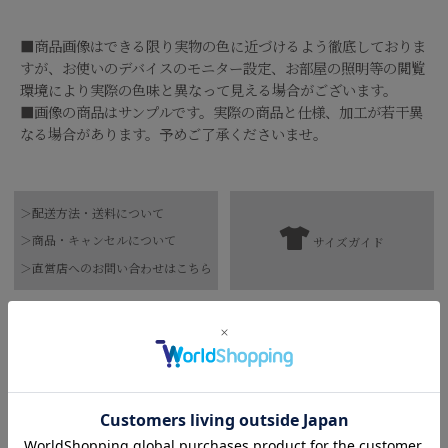
■商品画像はできる限り実物の色に近づけるよう徹底しておりま
すが、お使いのデバイスのモニター設定、お部屋の照明等の閲覧
環境により実際の色味と異なって見える場合がございます。
■画像の商品はサンプルです。実際の商品と仕様、加工が若干異
なる場合があります。予めご了承くださいませ。
品番
0326109028
＞配送方法・送料について
素材
綿100%
＞商品・キャンセルについて
サイズガイド
【お届け希望日につきまして】
水洗い可
＞直営店へのお問い合わせはこちら
お手入れ方法
*詳しくは商品の洗濯表示にてご確認をお願
※最短日のお届けとなります。
い致します。
通常は、平日営業日2～4日以内の発送となります。
158cm 51kgRecommended
原産国
日本
Crotch +5cm
また連休時、セール時期などはご希望に添えない場合がございま
す。
Find out more on your body type
予めご了承くださいませ。