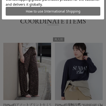
サイズ
着丈
身幅
肩幅
袖丈
COORDINATE ITEMS
FREE
68㎝
53㎝
40㎝
64.5㎝
再入荷
[50%off]アソートプリントセミワイドパンツ
[50%off]接触冷感-"SUNDAY Club