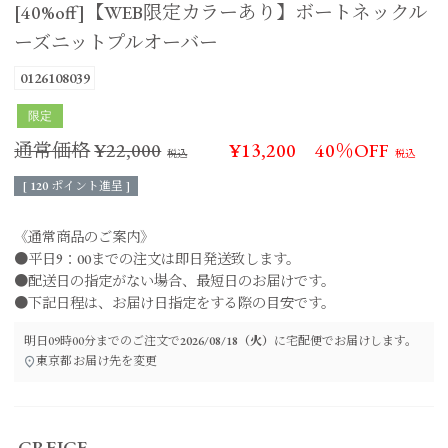
[40%off]【WEB限定カラーあり】ボートネックル
ーズニットプルオーバー
0126108039
限定
通常価格
¥
22,000
¥
13,200
40％OFF
[
120
ポイント進呈 ]
《通常商品のご案内》
●平日9：00までの注文は即日発送致します。
●配送日の指定がない場合、最短日のお届けです。
●下記日程は、お届け日指定をする際の目安です。
明日
09時00分
までのご注文で
2026/08/18（火）
に
宅配便
でお届けします。
東京都
お届け先を変更
GREIGE