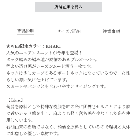
店舗在庫を見る
商品説明
サイズ /詳細
注意事項
★WEB限定カラー：KHAKI
人気のニュアンスニットが今年も登場！
タック編みの編み地が表情のあるプルオーバー。
程よい透け感がシーズンムード漂う一枚です。
ネックは少しカーブのあるボートネックになっているので、女性
らしい雰囲気に仕上げています。
スカートやパンツとも合わせやすいサイジングです。
【fabric】
蒟蒻を原料とした特殊な樹脂を綿の糸に固着させることにより麻
に近いシャリ感を出し、麻よりも軽く落ち感を少なくした糸を使
用しています。
石油由来の樹脂ではなく、蒟蒻を原料としているので環境と人体
に配慮した優しい素材です。