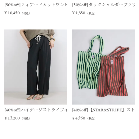
[50%off]ティアードカットワンピース
[50%off]タックショルダーブラウ
¥
10,450
¥
9,350
（税込）
（税込）
[40%off]ハイゲージストライプイージーパンツ
[40%off]【STAR&STRIPE
¥
13,200
¥
4,950
（税込）
（税込）