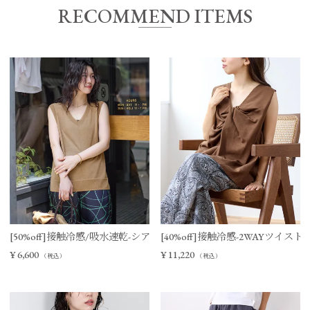
RECOMMEND ITEMS
[50%off]接触冷感/吸水速乾-シアーVネックニットベスト
[40%off]接触冷感-2WAYツイ
¥
6,600
¥
11,220
（税込）
（税込）