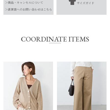
綿100%
＞商品・キャンセルについて
サイズガイド
【お届け希望日につきまして】
水洗い可
＞直営店へのお問い合わせはこちら
お手入れ方法
*詳しくは商品の洗濯表示にてご確認をお願
※最短日のお届けとなります。
い致します。
通常は、平日営業日2～4日以内の発送となります。
原産国
中国
また連休時、セール時期などはご希望に添えない場合がございま
す。
COORDINATE ITEMS
予めご了承くださいませ。
サイズ
着丈
身幅
裄丈
FREE
58㎝
70㎝
75㎝