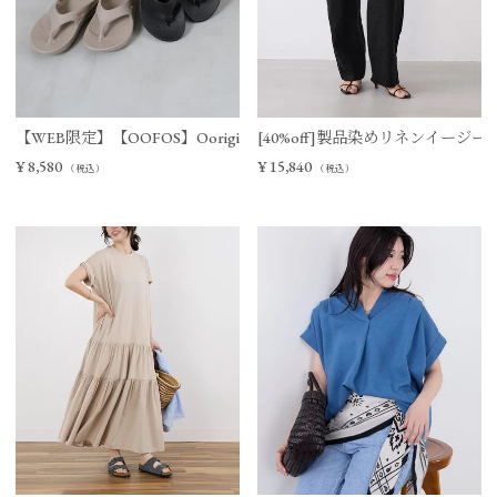
【WEB限定】【OOFOS】Ooriginal リカバリーサンダル
[40%off]製品染めリネンイージー
¥
8,580
¥
15,840
（税込）
（税込）