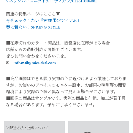
Vネックルーズニットカーディガン/012610804001
関連の特集ページはこちら▼
今チェックしたい『WEB限定アイテム』
春に着たい！SPRING STYLE
■在庫切れのカラー・商品は、直営店に在庫がある場合
店舗からの通販対応が可能でございます。
ぜひお問い合わせくださいませ。
✉
infomail@mica-deal.com
■商品画像はできる限り実物の色に近づけるよう徹底しておりま
すが、お使いのデバイスのモニター設定、お部屋の照明等の閲覧
環境により実際の色味と異なって見える場合がございます。
■画像の商品はサンプルです。実際の商品と仕様、加工が若干異
なる場合があります。予めご了承くださいませ。
品番
0126108039
＞配送方法・送料について
素材