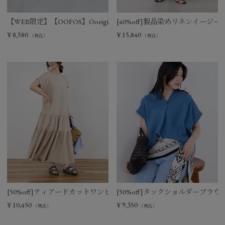
【WEB限定】【OOFOS】Ooriginal リカバリーサンダル
[40%off]製品染めリネンイージー
¥
8,580
¥
15,840
（税込）
（税込）
[50%off]ティアードカットワンピース
[50%off]タックショルダーブラウ
¥
10,450
¥
9,350
（税込）
（税込）