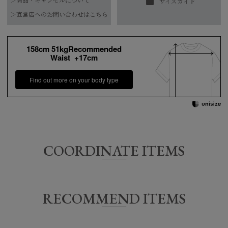
＞商品・キャンセルについて
サイズガイド
素材
フロック部分：綿100%
【お届け希望日につきまして】
＞直営店へのお問い合わせはこちら
素材特性：接触冷感/UVカット
※最短日のお届けとなります。
水洗い可
通常は、平日営業日2～4日以内の発送となります。
素材特性：接触冷感・UVカット
158cm 51kgRecommended
お手入れ方法
Waist +17cm
また連休時、セール時期などはご希望に添えない場合がございま
*詳しくは商品の洗濯表示にてご確認をお願
す。
い致します。
Find out more on your body type
予めご了承くださいませ。
原産国
日本
COORDINATE ITEMS
サイズ
着丈
身幅
肩幅
袖丈
36
59㎝
55㎝
55㎝
15.5㎝
RECOMMEND ITEMS