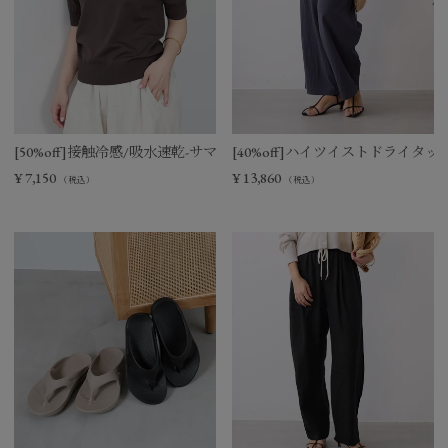
[50%off]接触冷感/吸水速乾-サマーポロニット
[40%off]ハイツイストドライタ
¥
7,150
¥
13,860
（税込）
（税込）