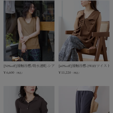
[50%off]接触冷感/吸水速乾-シアーVネックニットベスト
[40%off]接触冷感-2WAYツイ
¥
6,600
¥
11,220
（税込）
（税込）