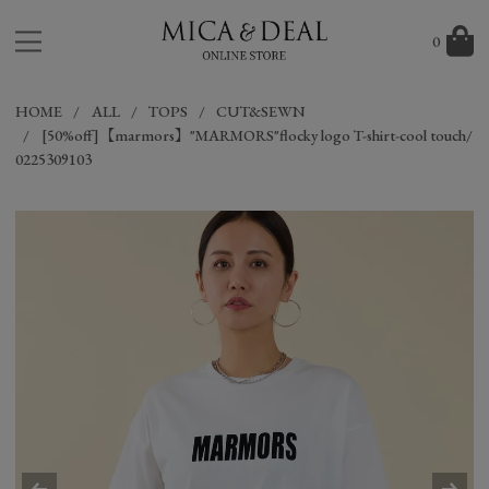
0
HOME
ALL
TOPS
CUT&SEWN
[50%off]【marmors】"MARMORS"flocky logo T-shirt-cool touch/
0225309103