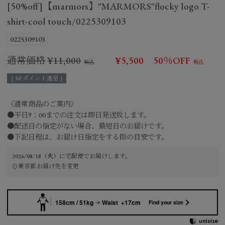
[50%off]【marmors】"MARMORS"flocky logo T-
shirt-cool touch/0225309103
0225309103
通常価格
¥
11,000
¥
5,500
50％OFF
[
50
ポイント進呈 ]
《通常商品のご案内》
●平日9：00までの注文は即日発送致します。
●配送日の指定がない場合、最短日のお届けです。
●下記日程は、お届け日指定をする際の目安です。
2026/08/18（火）
に
宅配便
でお届けします。
東京都
お届け先を変更
158cm / 51kg
Waist +17cm
Find your size