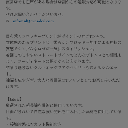
直営店でも在庫がある場合は店舗からの通販対応が可能となりま
す。
ぜひお問い合わせくださいませ。
✉
infomail@mica-deal.com
目を惹くフロッキープリントがポイントのロゴTシャツ。
立体感のあるプリントは、柔らかいフロッキー加工による独特の
質感でシンプルなロゴが一気にスタイリッシュに。
着回しのしやすいストレートラインでどんなボトムスとの相性も
よく、コーディネートの幅がぐんと広がります。
詰まり過ぎないクルーネックでアクセサリーも映えるシルエッ
ト。
袖幅も広すぎず、大人な雰囲気のTシャツとしてお楽しみいただ
けます。
【fabric】
厳選された超長綿を贅沢に使用しています。
目面がきれいで自然な強い発色を生み出した素材を使用していま
す。
・接触冷感/UVカット機能付き