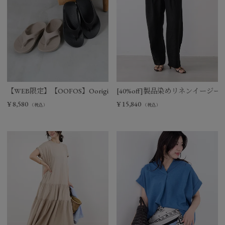
【WEB限定】【OOFOS】Ooriginal リカバリーサンダル
[40%off]製品染めリネンイージー
¥
8,580
¥
15,840
（税込）
（税込）