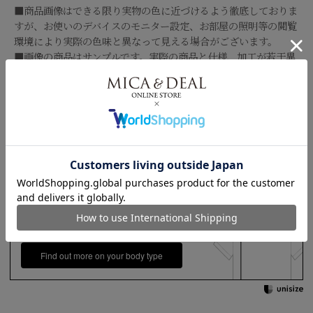
■商品画像はできる限り実物の色に近づけるよう徹底しておりま
すが、お使いのデバイスのモニター設定、お部屋の照明等の閲覧
環境により実際の色味と異なって見える場合がございます。
■画像の商品はサンプルです。実際の商品と仕様、加工が若干異
なる場合があります。予めご了承くださいませ。
品番
0126209136
＞配送方法・送料について
綿100%
素材
＞商品・キャンセルについて
サイズガイド
素材特性：接触冷感/汗じみ防止
【お届け希望日につきまして】
＞直営店へのお問い合わせはこちら
水洗い可
お手入れ方法
※最短日のお届けとなります。
*詳しくは商品の洗濯表示にてご確認をお願
通常は、平日営業日2～4日以内の発送となります。
い致します。
158cm 51kgRecommended
Waist +12cm
また連休時、セール時期などはご希望に添えない場合がございま
原産国
日本
す。
Find out more on your body type
予めご了承くださいませ。