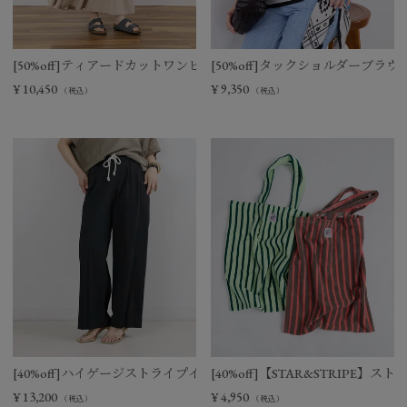
[50%off]ティアードカットワンピース
[50%off]タックショルダーブラウ
¥
10,450
¥
9,350
（税込）
（税込）
[40%off]ハイゲージストライプイージーパンツ
[40%off]【STAR&STRIPE
¥
13,200
¥
4,950
（税込）
（税込）