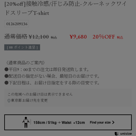
[20%off]接触冷感/汗じみ防止-クルーネックワイ
ドスリーブT-shirt
0126209136
通常価格
¥
12,100
¥
9,680
20％OFF
[
88
ポイント進呈 ]
《通常商品のご案内》
●平日9：00までの注文は即日発送致します。
●配送日の指定がない場合、最短日のお届けです。
●下記日程は、お届け日指定をする際の目安です。
この地域へのお届け日は表示できません
東京都
お届け先を変更
158cm / 51kg
Waist +12cm
Find your size