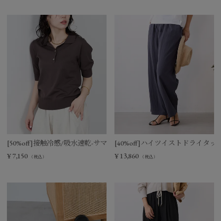
[50%off]接触冷感/吸水速乾-サマーポロニット
[40%off]ハイツイストドライタ
¥
7,150
¥
13,860
（税込）
（税込）