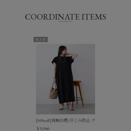
COORDINATE ITEMS
サイズ
着丈
身幅
肩幅
袖丈
49.3/53.8
FREE
61㎝
59.5㎝
5.2㎝
再入荷
㎝
[50%off]接触冷感/汗じみ防止-クルーネックカッ
￥9,900