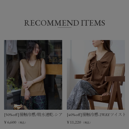
RECOMMEND ITEMS
[50%off]接触冷感/吸水速乾-シアーVネックニットベスト
[40%off]接触冷感-2WAYツイ
¥
6,600
¥
11,220
（税込）
（税込）