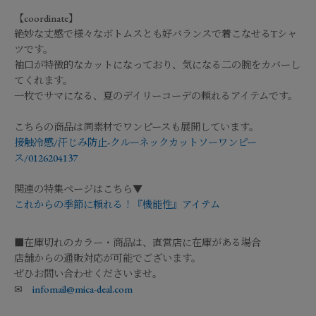
【coordinate】
絶妙な丈感で様々なボトムスとも好バランスで着こなせるTシャ
ツです。
袖口が特徴的なカットになっており、気になる二の腕をカバーし
てくれます。
一枚でサマになる、夏のデイリーコーデの頼れるアイテムです。
こちらの商品は同素材でワンピースも展開しています。
接触冷感/汗じみ防止-クルーネックカットソーワンピー
ス/0126204137
関連の特集ページはこちら▼
これからの季節に頼れる！『機能性』アイテム
■在庫切れのカラー・商品は、直営店に在庫がある場合
店舗からの通販対応が可能でございます。
ぜひお問い合わせくださいませ。
✉
infomail@mica-deal.com