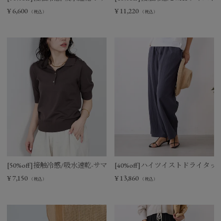
¥
6,600
¥
11,220
（税込）
（税込）
[50%off]接触冷感/吸水速乾-サマーポロニット
[40%off]ハイツイストドライタ
¥
7,150
¥
13,860
（税込）
（税込）