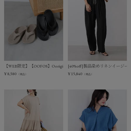
【WEB限定】【OOFOS】Ooriginal リカバリーサンダル
[40%off]製品染めリネンイージー
¥
8,580
¥
15,840
（税込）
（税込）