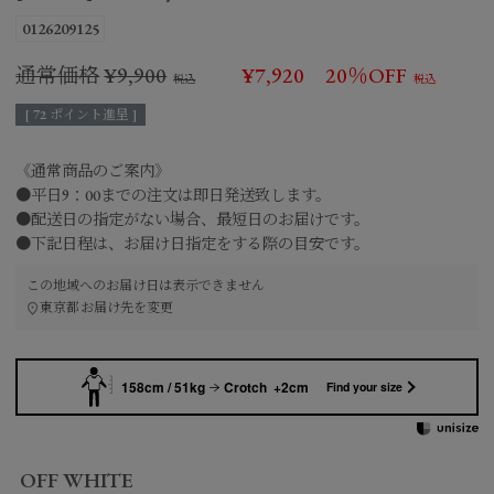
0126209125
通常価格
¥
9,900
¥
7,920
20％OFF
[
72
ポイント進呈 ]
《通常商品のご案内》
●平日9：00までの注文は即日発送致します。
●配送日の指定がない場合、最短日のお届けです。
●下記日程は、お届け日指定をする際の目安です。
この地域へのお届け日は表示できません
東京都
お届け先を変更
158cm / 51kg
Crotch +2cm
Find your size
OFF WHITE