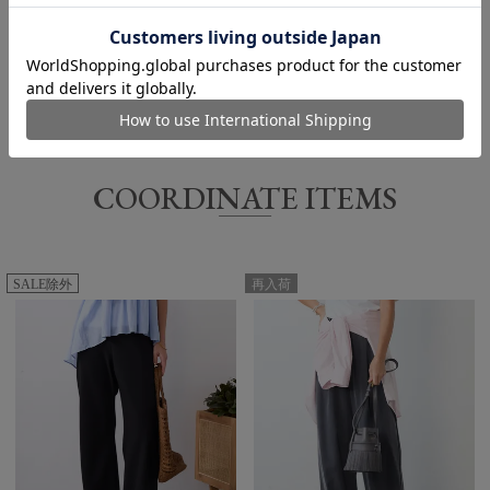
また連休時、セール時期などはご希望に添えない場合がございま
す。予めご了承くださいませ。
Find out more on your body type
サイズ
着丈
身幅
裄丈
COORDINATE ITEMS
FREE
58/65㎝
60㎝
43㎝
SALE除外
再入荷