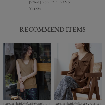
[50%off]シアーワイドパンツ
￥11,550
RECOMMEND ITEMS
[50%off]接触冷感/吸水速乾-シアーVネックニットベスト
[40%off]接触冷感-2WAYツイ