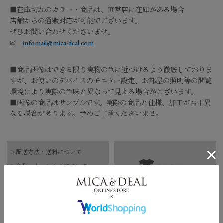
■在庫切れのカラー・商品は、直営店に在庫がある場合
店舗からの通販対応が可能でございます。
ぜひお問い合わせくださいませ。
✉
infomail@mica-deal.com
■商品画像はできる限り実物の色に近づけるよう徹底しておりま
すが、お使いのデバイスのモニター設定、お部屋の照明等の閲覧
環境により実際の色味と異なって見える場合がございます。
■画像の商品はサンプルです。実際の商品と仕様、加工が若干異
なる場合があります。予めご了承くださいませ。
品番
0126209125
＞配送方法・送料について
素材
綿100%
＞商品・キャンセルについて
サイズガイド
【お届け希望日につきまして】
水洗い可
＞直営店へのお問い合わせはこちら
お手入れ方法
*詳しくは商品の洗濯表示にてご確認をお願
※最短日のお届けとなります。
い致します。
通常は、平日営業日２～５日以内の発送となります。
158cm 51kgRecommended
原産国
中国
Crotch +2cm