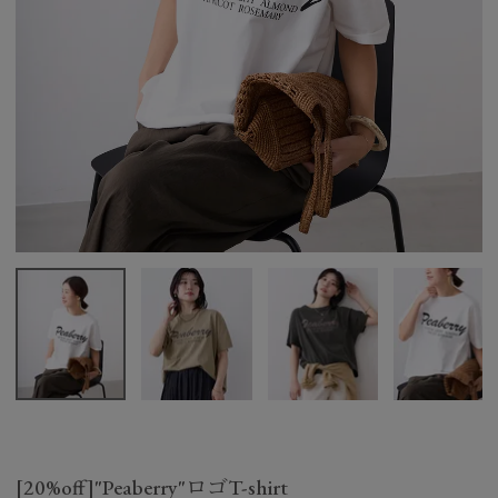
[20%off]"Peaberry"ロゴT-shirt