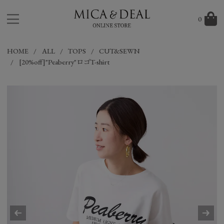
0
HOME
ALL
TOPS
CUT&SEWN
[20%off]"Peaberry"ロゴT-shirt