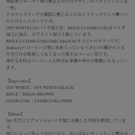
筆記体とローマン体の異なるロゴのデザインがスタイリッシュな
一枚。
ドルマンスリーブで窮屈に感じることなくリラックスして着てい
ただけるシルエットです。
OFF WHITEにはバイオ加工を、BEIGEとCHARCOALはバイオ
加工に加え、ピグメント加工も施しています。
BEIGEとCHARCOALはMICA&DEALオリジナルカラーです。
Peaberry＝コーヒーの実に本来入っているべき2つの種子のうち
片方だけが成長して丸くなった希少なコーヒー豆です。
幸せなを呼ぶコーヒーとも呼ばれ幸運や幸せの象徴にもなってい
ます。
【logo color】
OFF WHITE：OFF WHITE×BLACK
BEIGE：BEIGE×BROWN
CHARCOAL：CHARCOAL×PINK
【fabric】
20/-天竺にピグメント+バイオ加工を施した生地を使用していま
す。
加工によって色ムラが出ており、他にはないヴィンテージ感をお