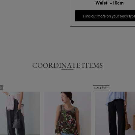
Waist +10cm
また連休時、セール時期などはご希望に
いませ。
Find out more on your body typ
サイズ
着丈
FREE
52㎝
COORDINATE ITEMS
荷
SALE除外