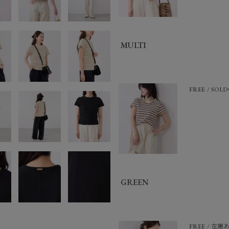
MULTI
FREE
SOLD
GREEN
FREE
在庫