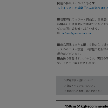
関連の特集ページはこちら▼
スタイリスト石橋蘭子さんが纏うMICA
■在庫切れのカラー・商品は、直営店
店舗からの通販対応が可能でございま
ぜひお問い合わせくださいませ。
✉
infomail@mica-deal.com
■商品画像はできる限り実物の色に近
イスのモニター設定、お部屋の照明等
場合がございます。
■画像の商品はサンプルです。実際の
す。予めご了承くださいませ。
品番
0126209124
＞配送方法・送料について
素材
綿100%
＞商品・キャンセルについて
＞直営店へのお問い合わせはこちら
【お届け希望日につきまして】
水洗い可
お手入れ方法
*詳しくは商品の洗
※最短日のお届けとなります。
原産国
日本
158cm 51kgRecommende
通常は、平日営業日２～５日以内の発送