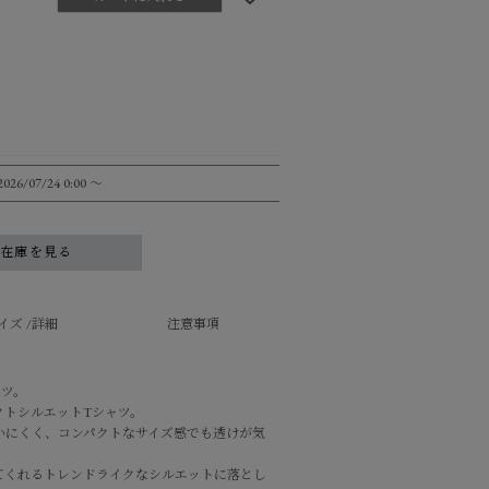
2026/07/24 0:00
〜
舗在庫を見る
イズ /詳細
注意事項
ャツ。
クトシルエットTシャツ。
いにくく、コンパクトなサイズ感でも透けが気
てくれるトレンドライクなシルエットに落とし