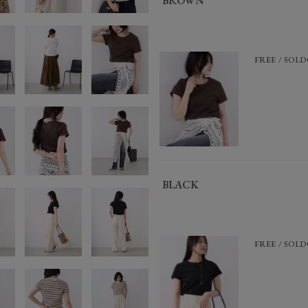
BROWN
FREE
SOLD
BLACK
FREE
SOLD