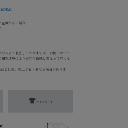
&DEAL
に在庫がある場合
す。
づけるよう徹底しておりますが、お使いのデバ
の閲覧環境により実際の色味と異なって見える
商品と仕様、加工が若干異なる場合がありま
サイズガイド
濯表示にてご確認をお願い致します。
d
となります。