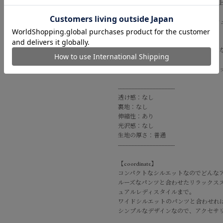
込み、大人カジュアルなTシャツに仕
GREENは直営店限定カラーです。
無地は後ろハギを入れ、スタイリッシ
【fabric】
太番手の糸を編み立て、ニットライク
材です。
天竺にはない、フライスならではのキ
--------------------------------------
透け感：なし
裏地：なし
伸縮性：あり
光沢感：なし
生地の厚さ：普通
--------------------------------------
【coordinate】
コンパクトなシルエットなのでどんな
ルーズなパンツと合わせたリラックス
ュアルレディスタイルまで。
ワイドシルエットのパンツと合わせれ
シンプルなデザインなので、アクセサ