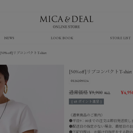
NEWS
LOOK BOOK
STORE LIST
[50%off]リブコンパクトT-shirt
[50%off]リブコンパクトT-shirt
0126209124
通常価格
¥
9,900
¥
4,95
[
45
ポイント進呈 ]
《通常商品のご案内》
●平日9：00までの注文は即日発送致し
●配送日の指定がない場合、最短日のお
●下記日程は、お届け日指定をする際の