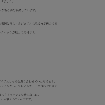
上げました。
ュな後ろ姿を演出しています。
な表情と程よくカジュアルな見え方が魅力の素
ックバックが魅力の素材です。
アイテムとも相性良く合わせていただけます。
スタイルから、フレアスカートと合わせたカジ
ばスタイリッシュな着こなしに。
リーが映えるTシャツです。