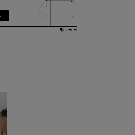
添えない場合がございます。予めご了承くださ
e
身幅
肩幅
袖丈
42㎝
34㎝
15㎝