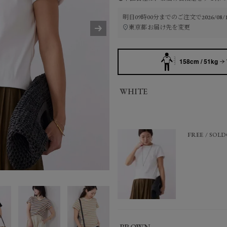
明日
09時00分
までのご注文で
2026/0
東京都
お届け先を変更
158cm / 51kg
WHITE
FREE
SOLD