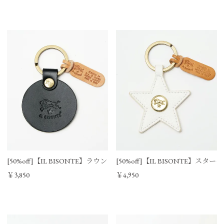
サイズ
縦
横
厚み
重さ
FREE
14㎝
最大3㎝
1.5㎝
10g
[50%off]【IL BISONTE】ラウンドキーリング
[50%off]【IL BISONTE】スタ
￥3,850
￥4,950