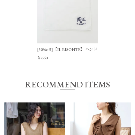
[50%off]【IL BISONTE】ハンドタオル
￥660
RECOMMEND ITEMS