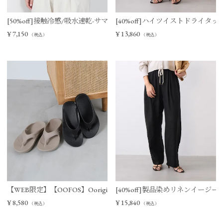
[50%off]接触冷感/吸水速乾-サマーポロニット
[40%off]ハイツイストドライタ
¥
7,150
¥
13,860
（税込）
（税込）
【WEB限定】【OOFOS】Ooriginal リカバリーサンダル
[40%off]製品染めリネンイージー
¥
8,580
¥
15,840
（税込）
（税込）