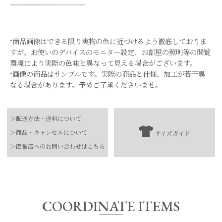
--------------------------------------
*商品画像はできる限り実物の色に近づけるよう徹底しておりま
すが、お使いのデバイスのモニター設定、お部屋の照明等の閲覧
環境により実際の色味と異なって見える場合がございます。
*画像の商品はサンプルです。実際の商品と仕様、加工が若干異
なる場合があります。予めご了承くださいませ。
品番
0324110096
＞配送方法・送料について
素材
牛革
＞商品・キャンセルについて
サイズガイド
【お届け希望日につきまして】
-
＞直営店へのお問い合わせはこちら
お手入れ方法
*詳しくは商品の取扱表示にてご確認をお願
※最短日のお届けとなります。
い致します。
通常は、平日営業日2～4日以内の発送となります。
原産国
また連休時、セール時期などはご希望に添えない場合がございま
す。
COORDINATE ITEMS
予めご了承くださいませ。