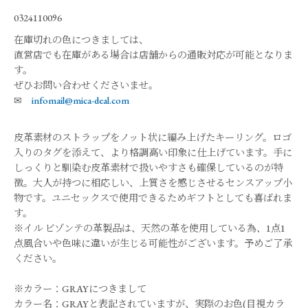
0324110096
在庫切れの色につきましては、
直営店でも在庫がある場合は店舗からの通販対応が可能となりま
す。
ぜひお問い合わせくださいませ。
✉
infomail@mica-deal.com
皮革素材のストラップをノット状に編み上げたキーリング。ロゴ
入りのタグを添えて、より格調高い印象に仕上げています。手に
しっくりと馴染む皮革素材で扱いやすさも確保しているのが特
徴。大人が持つに相応しい、上質さを感じさせるセンスアップ小
物です。ユニセックスで使用できるためギフトとしても喜ばれま
す。
※イル ビゾンテの革製品は、天然の革を使用している為、1点1
点風合いや色味に違いが生じる可能性がございます。予めご了承
ください。
※カラー：GRAYにつきまして
カラー名：GRAYと表記されていますが、実際のお色(目視カラ