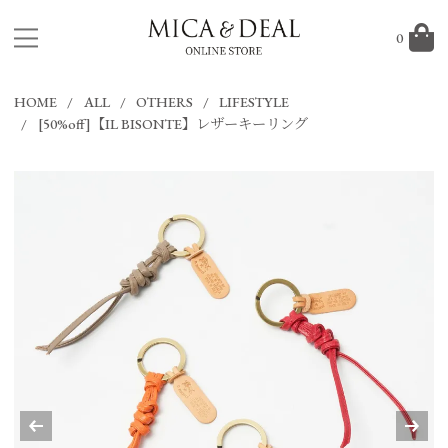
0
HOME
ALL
OTHERS
LIFESTYLE
[50%off]【IL BISONTE】レザーキーリング