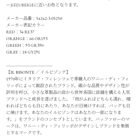
ー)はD/BEIGEに近いお色となります。
メーカー品番：54242-3-05250
メーカー表記カラー
RED：34 RE37
ORANGE：66 OR193
GREEN：93 GR390
GRAY：18 GY291
--------------------------------------
【
IL BISONTE
／
イルビゾンテ
】
1970年にイタリア・フィレンツェで革職人のワニー・ディ・フィ
リッポによって創設されたブランド。確かな品質やデザイン性が
評判を呼び、小さな革製品の店から世界各国に店舗を構える人気
ブランドへと成長を遂げました。「雨がふればどちらも濡れ、晴
れればどちらも日にあたり、あなたが日焼けすれば、バッグも日
に焼けます。あなたのイルビゾンテはあなたの一部になりま
す。」をブランドのコンセプトとしています。バッファローのマ
ークは、ワニー・ディ・フィリッポがデザインしブランドを象徴
とするマークです。