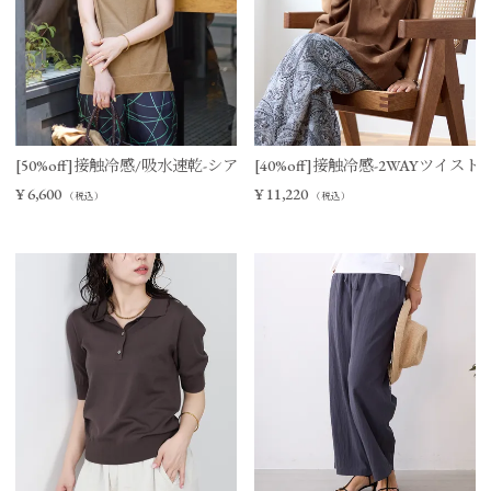
[50%off]接触冷感/吸水速乾-シアーVネックニットベスト
[40%off]接触冷感-2WAYツイ
¥
6,600
¥
11,220
（税込）
（税込）