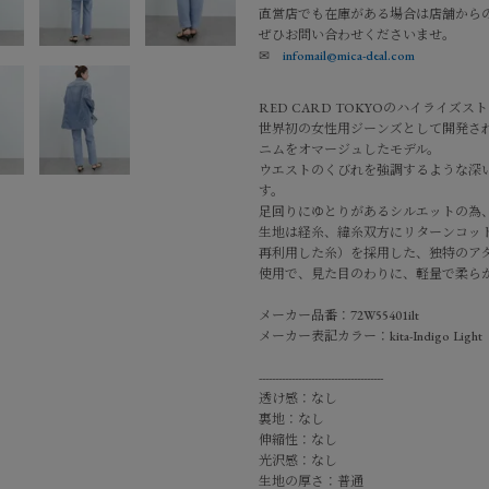
直営店でも在庫がある場合は店舗から
ぜひお問い合わせくださいませ。
✉
infomail@mica-deal.com
RED CARD TOKYOのハイライズ
世界初の女性用ジーンズとして開発さ
ニムをオマージュしたモデル。
ウエストのくびれを強調するような深
す。
足回りにゆとりがあるシルエットの為
生地は経糸、緯糸双方にリターンコッ
再利用した糸）を採用した、独特のアタ
使用で、見た目のわりに、軽量で柔ら
メーカー品番：72W55401ilt
メーカー表記カラー：kita-Indigo Light
--------------------------------------
透け感：なし
裏地：なし
伸縮性：なし
光沢感：なし
生地の厚さ：普通