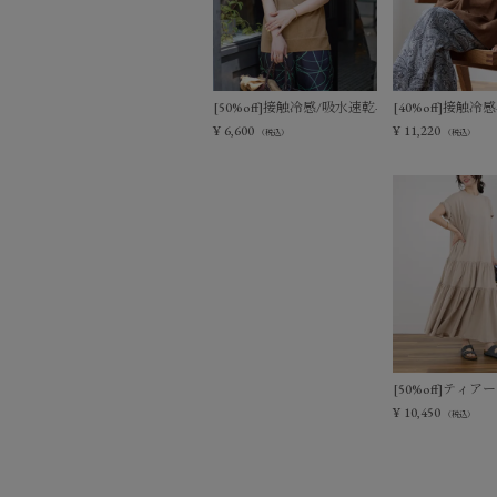
[50%off]接触冷感/吸水速乾-シアーVネックニ
[40%off]接
¥
6,600
¥
11,220
（税込）
（税込）
[50%off]テ
¥
10,450
（税込）