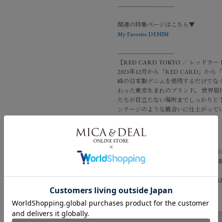
--------------------------------------
関連の特集ページはこちら▼
My Favorite DENIM
--------------------------------------
【
RED CARD TOKYO
／
レッドカー
2021年12月から「RED CARD」から
峰の日本製デニムを使用するだけでなく、ボ
わった東京生まれのブランド。 世界
たちが目立たない場所までしっかりと
ンテージのような風合いに仕上がって
--------------------------------------
*商品画像はできる限り実物の色に近
スのモニター設定、お部屋の照明等の
合がございます。
*画像の商品はサンプルです。実際の商
予めご了承くださいませ。
品番
0325103001
＞配送方法・送料について