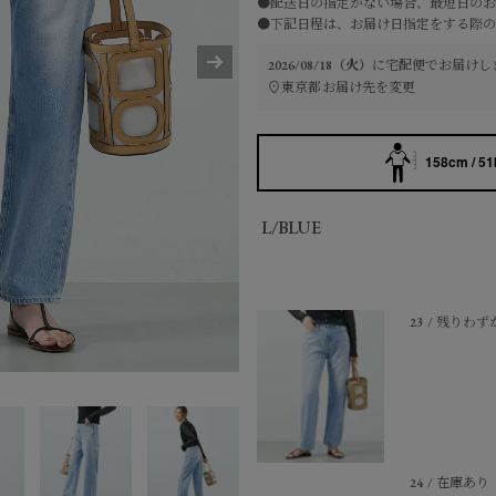
●配送日の指定がない場合、最短日のお
●下記日程は、お届け日指定をする際の
2026/08/18（火）
に
宅配便
でお届けし
東京都
お届け先を変更
158cm / 51
L/BLUE
23
残りわず
24
在庫あり