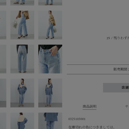
25
残りわず
販売期間
店
商品説明
サ
0325103001
在庫切れの色につきましては、