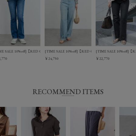
IME SALE 10%off]【RED CARD TOKYO】35th Annivarsary ブーツカットデニムパンツ/
[TIME SALE 10%off]【RED CARD TOKYO】Dakot
[TIME SALE 10%of
,770
￥24,750
￥22,770
RECOMMEND ITEMS