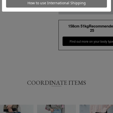
素材
綿100%
＞商品・キャンセルについて
＞直営店へのお問い合わせはこちら
【お届け希望日につきまして】
水洗い可
お手入れ方法
*詳しくは商品の洗
※最短日のお届けとなります。
原産国
日本
158cm 51kgRecommende
通常は、平日営業日2～4日以内の発送
25
また連休時、セール時期などはご希望に
予めご了承くださいませ。
Find out more on your body typ
サイズ
ウエスト
ヒップ
23
66.5㎝
89㎝
24
69㎝
92㎝
COORDINATE ITEMS
25
72㎝
94㎝