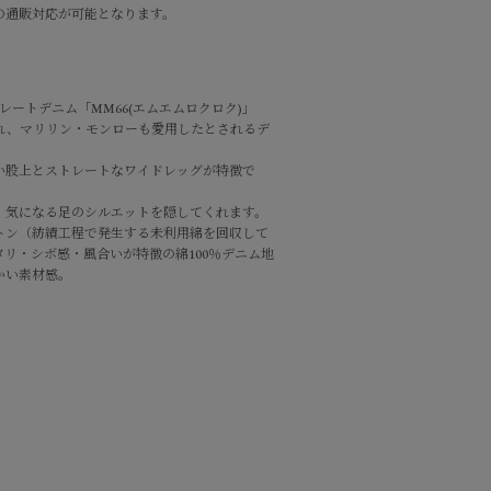
の通販対応が可能となります。
ストレートデニム「MM66(エムエムロクロク)」
れ、マリリン・モンローも愛用したとされるデ
い股上とストレートなワイドレッグが特徴で
、気になる足のシルエットを隠してくれます。
トン（紡績工程で発生する未利用綿を回収して
リ・シボ感・風合いが特徴の綿100％デニム地
かい素材感。