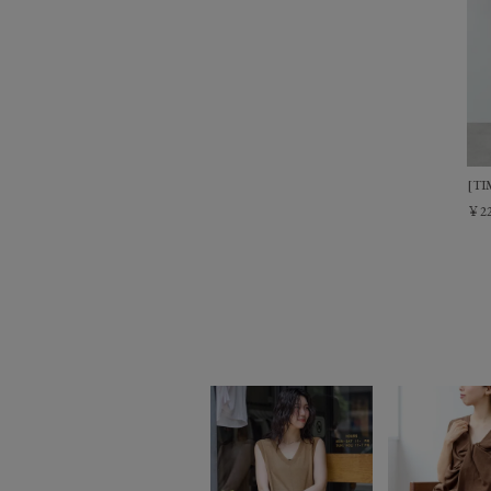
[T
￥22