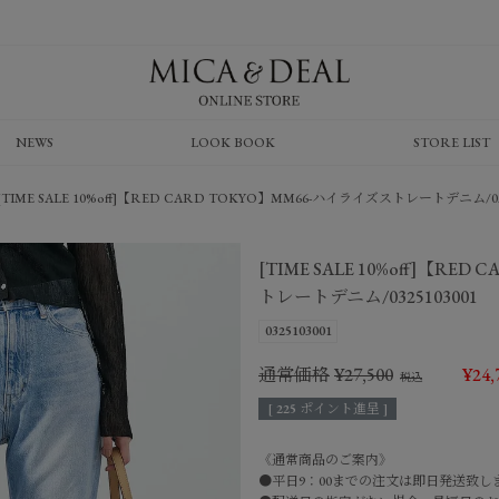
NEWS
LOOK BOOK
STORE LIST
[TIME SALE 10%off]【RED CARD TOKYO】MM66-ハイライズストレートデニム/032
[TIME SALE 10%off]【RE
トレートデニム/0325103001
0325103001
通常価格
¥
27,500
¥
24,
[
225
ポイント進呈 ]
《通常商品のご案内》
●平日9：00までの注文は即日発送致し