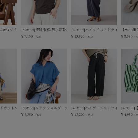
ットベスト
触冷感-2WAYツイストノースリーブブラウス
[50%off]接触冷感/吸水速乾-サマーポロニット
[40%off]ハイツイストドライタッチイ
【WEB限定
¥
7,150
¥
13,860
¥
8,580
（税込）
（税込）
（税
ィアードカットワンピース
[50%off]タックショルダーブラウス
[40%off]ハイゲージストライプイージ
[40%of
¥
9,350
¥
13,200
¥
4,950
（税込）
（税込）
（税