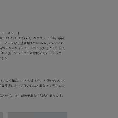
ドトーキョー
】
「RED CARD TOKYO」へリニューアル。最高
タンなど金属類までMade in Japanにこだ
屈指のデニムウォッシュ工場で洗いをかけ、職人
丁寧に加工することで重厚間のあるリアルヴィ
います。
づけるよう徹底しておりますが、お使いのデバイ
閲覧環境により実際の色味と異なって見える場
品と仕様、加工が若干異なる場合があります。