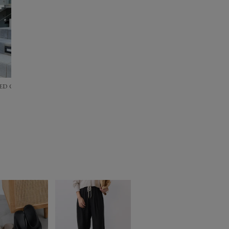
0325103004
a-ビッグストレートデニム/0325103002
f]【RED CARD TOKYO】MM66-ハイライズストレートデニム/0324303005