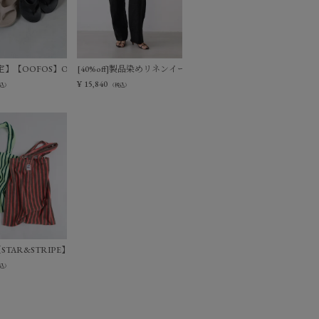
ージーパンツ
】【OOFOS】Ooriginal リカバリーサンダル
[40%off]製品染めリネンイージーパンツ
¥
15,840
込）
（税込）
ーパンツ
f]【STAR&STRIPE】ストライプトートバッグ
込）