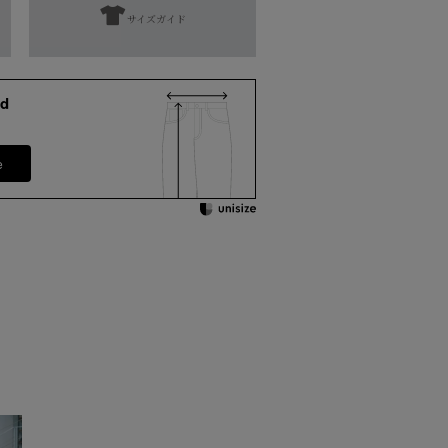
サイズガイド
濯表示にてご確認をお願い致します。
d
となります。
添えない場合がございます。
e
ワタリ幅
股上
股下
総丈
29.5㎝
29㎝
68㎝
96㎝
30㎝
30㎝
68㎝
97.5㎝
30.5㎝
31㎝
71㎝
97.5㎝