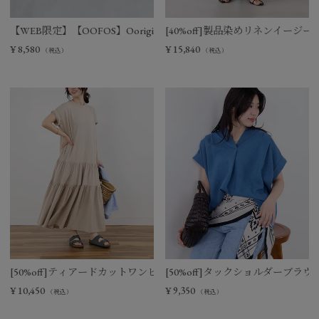
【WEB限定】【OOFOS】Ooriginal リカバリーサンダル
[40%off]製品染めリネンイージー
¥
8,580
¥
15,840
（税込）
（税込）
[50%off]ティアードカットワンピース
[50%off]タックショルダーブラウ
¥
10,450
¥
9,350
（税込）
（税込）