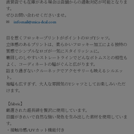
直営店でも在庫がある場合は店舗からの通販対応が可能となりま
す。
ぜひお問い合わせくださいませ。
✉
infomail@mica-deal.com
目を惹くフロッキープリントがポイントのロゴTシャツ。
立体感のあるプリントは、柔らかいフロッキー加工による独特の
質感でシンプルなロゴが一気にスタイリッシュに。
着回しのしやすいストレートラインでどんなボトムスとの相性も
よく、コーディネートの幅がぐんと広がります。
詰まり過ぎないクルーネックでアクセサリーも映えるシルエッ
ト。
袖幅も広すぎず、大人な雰囲気のTシャツとしてお楽しみいただ
けます。
【fabric】
厳選された超長綿を贅沢に使用しています。
目面がきれいで自然な強い発色を生み出した素材を使用していま
す。
・接触冷感/UVカット機能付き