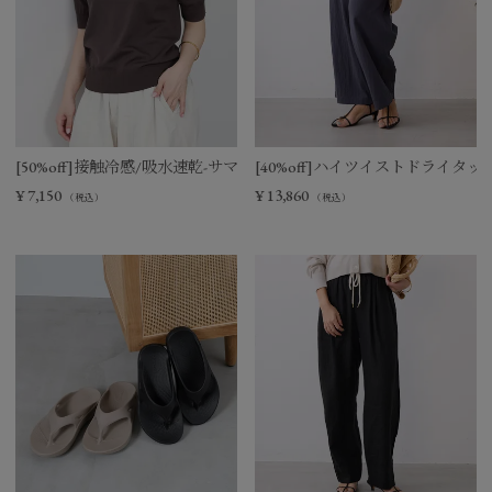
[50%off]接触冷感/吸水速乾-サマーポロニット
[40%off]ハイツイストドライタ
¥
7,150
¥
13,860
（税込）
（税込）