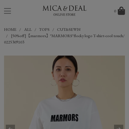
0
HOME
ALL
TOPS
CUT&SEWN
[50%off]【marmors】"MARMORS"flocky logo T-shirt-cool touch/
0225309103