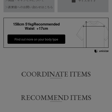
＞商品・キャンセルについて
サイズガイド
素材
フロック部分：綿100%
【お届け希望日につきまして】
＞直営店へのお問い合わせはこちら
素材特性：接触冷感/UVカット
※最短日のお届けとなります。
水洗い可
通常は、平日営業日2～4日以内の発送となります。
素材特性：接触冷感・UVカット
158cm 51kgRecommended
お手入れ方法
Waist +17cm
また連休時、セール時期などはご希望に添えない場合がございま
*詳しくは商品の洗濯表示にてご確認をお願
す。
い致します。
Find out more on your body type
予めご了承くださいませ。
原産国
日本
COORDINATE ITEMS
サイズ
着丈
身幅
肩幅
袖丈
36
59㎝
55㎝
55㎝
15.5㎝
RECOMMEND ITEMS