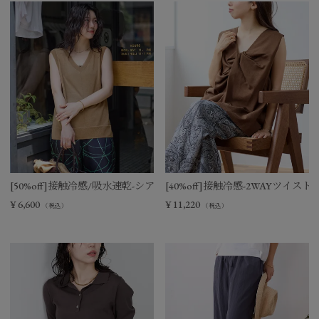
[50%off]接触冷感/吸水速乾-シアーVネックニットベスト
[40%off]接触冷感-2WAYツイ
¥
6,600
¥
11,220
（税込）
（税込）