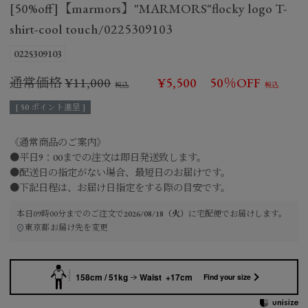
[50%off]【marmors】"MARMORS"flocky logo T-
shirt-cool touch/0225309103
0225309103
通常価格
¥
11,000
¥
5,500
50％OFF
[
50
ポイント進呈 ]
《通常商品のご案内》
●平日9：00までの注文は即日発送致します。
●配送日の指定がない場合、最短日のお届けです。
●下記日程は、お届け日指定をする際の目安です。
本日
09時00分
までのご注文で
2026/08/18（火）
に
宅配便
でお届けします。
東京都
お届け先を変更
158cm / 51kg
Waist +17cm
Find your size