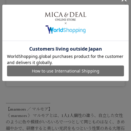
この投稿をInstagramで見る
marmors |マルモア(@marmors_official)がシェアした投稿
--------------------------------------
【
marmors
／
マルモア
】
《 marmors 》 マルモアとは、1人1人個性の違う、自立した女性
のように色や模様がいろいろで一つとして同じものはなく、きめ
細やかで、研磨すると美しい光沢をもつという性質のある大理石