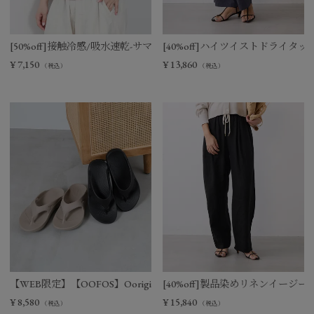
[50%off]接触冷感/吸水速乾-サマーポロニット
[40%off]ハイツイストドライタ
¥
7,150
¥
13,860
（税込）
（税込）
【WEB限定】【OOFOS】Ooriginal リカバリーサンダル
[40%off]製品染めリネンイージー
¥
8,580
¥
15,840
（税込）
（税込）