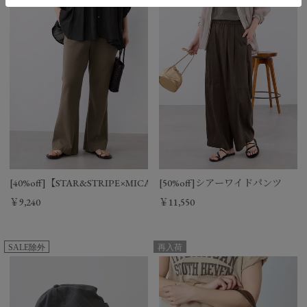
[40%off]【STAR&STRIPE×MICA&DEAL】ピグメントセミフレア
[50%off]シアーワイドパンツ
￥9,240
￥11,550
SALE除外
再入荷