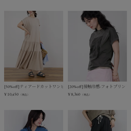
[50%off]ティアードカットワンピース
[20%off]接触冷感-フォトプリントT-s
¥
10,450
¥
8,360
（税込）
（税込）