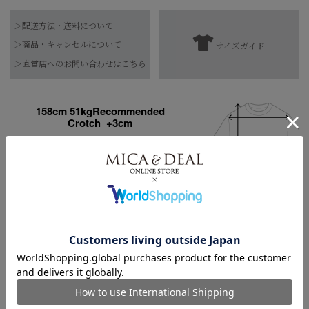
品番
0126209147
＞配送方法・送料について
素材
綿100%
＞商品・キャンセルについて
サイズガイド
【お届け希望日につきまして】
水洗い可
＞直営店へのお問い合わせはこちら
お手入れ方法
*詳しくは商品の洗濯表示にてご確認をお願
※最短日のお届けとなります。
い致します。
通常は、平日営業日2～4日以内の発送となります。
158cm 51kgRecommended
原産国
中国
Crotch +3cm
また連休時、セール時期などはご希望に添えない場合がございま
す。
Find out more on your body type
予めご了承くださいませ。
サイズ
着丈
身幅
肩幅
COORDINATE ITEMS
FREE
62/66㎝
62㎝
56㎝