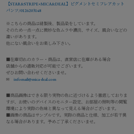
【STAR&STRIPE×MICA&DEAL】ピグメントセミフレアカット
パンツ/0126203148
※こちらの商品は縫製後、製品染をしています。
そのため一点一点に微妙な色ムラや濃淡、サイズ、風合いなどの
違いがあります。
他にない風合いをお楽しみ下さい。
■在庫切れのカラー・商品は、直営店に在庫がある場合
店舗からの通販対応が可能でございます。
ぜひお問い合わせくださいませ。
✉
infomail@mica-deal.com
■商品画像はできる限り実物の色に近づけるよう徹底しておりま
すが、お使いのデバイスのモニター設定、お部屋の照明等の閲覧
環境により実際の色味と異なって見える場合がございます。
■画像の商品はサンプルです。実際の商品と仕様、加工が若干異
なる場合があります。予めご了承くださいませ。