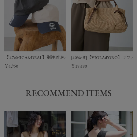
【'47×MICA&DEAL】別注-配色クリーンナップCAP
[40%off]【VIOLAd'ORO】
￥4,950
￥18,480
RECOMMEND ITEMS