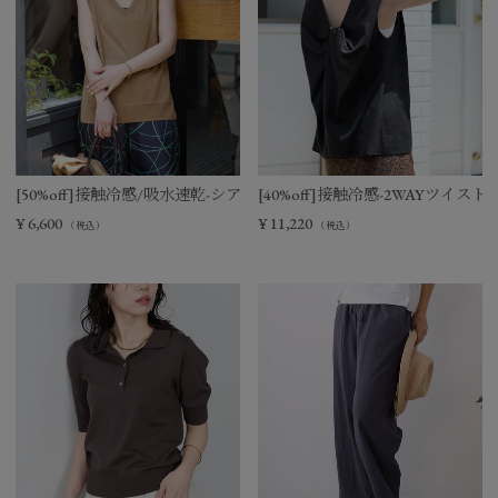
[50%off]接触冷感/吸水速乾-シアーVネックニットベスト
[40%off]接触冷感-2WAYツイ
¥
6,600
¥
11,220
（税込）
（税込）