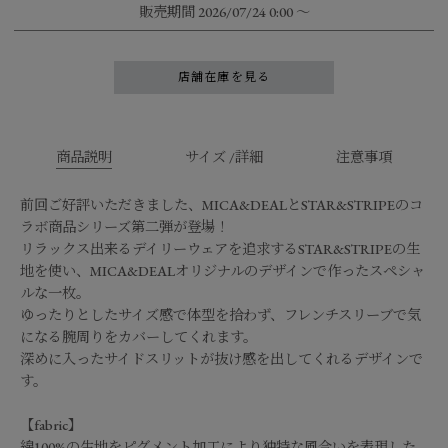
販売期間
2026/07/24 0:00
〜
店舗在庫を見る
商品説明
サイズ /詳細
注意事項
前回ご好評いただきました、MICA&DEALとSTAR&STRIPEのコ
ラボ商品シリーズ第二弾が登場！
リラックス出来るデイリーウェアを追求するSTAR&STRIPEの生
地を使い、MICA&DEALオリジナルのデザインで作ったスペシャ
ルな一枚。
ゆったりとしたサイズ感で体型を拾わず、フレンチスリーブで気
になる腕周りをカバーしてくれます。
深めに入ったサイドスリットが抜け感を出してくれるデザインで
す。
【fabric】
綿100%の生地をピグメント加工により独特な風合いを表現した