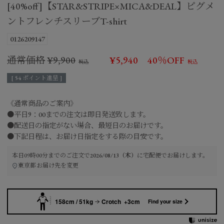
[40%off]【STAR&STRIPE×MICA&DEAL】ピグメ
ントフレンチスリーブT-shirt
0126209147
通常価格
¥
9,900
¥
5,940
40％OFF
[
54
ポイント進呈 ]
《通常商品のご案内》
●平日9：00までの注文は即日発送致します。
●配送日の指定がない場合、最短日のお届けです。
●下記日程は、お届け日指定をする際の目安です。
本日
09時00分
までのご注文で
2026/08/13（木）
に
宅配便
でお届けします。
東京都
お届け先を変更
158cm / 51kg
Crotch +3cm
Find your size