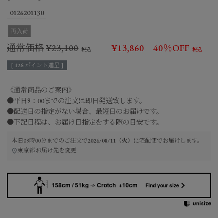
0126201130
再入荷
通常価格
¥
23,100
¥
13,860
40％OFF
[
126
ポイント進呈 ]
《通常商品のご案内》
●平日9：00までの注文は即日発送致します。
●配送日の指定がない場合、最短日のお届けです。
●下記日程は、お届け日指定をする際の目安です。
本日
09時00分
までのご注文で
2026/08/11（火）
に
宅配便
でお届けします。
東京都
お届け先を変更
158cm / 51kg
Crotch +10cm
Find your size