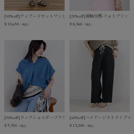
[50%off]ティアードカットワンピース
[20%off]接触冷感-フォトプリントT-s
¥
10,450
¥
8,360
（税込）
（税込）
[50%off]タックショルダーブラウス
[40%off]ハイゲージストライプ
¥
9,350
¥
13,200
（税込）
（税込）