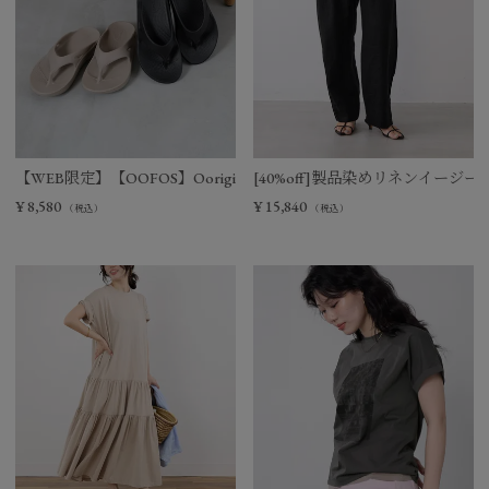
【WEB限定】【OOFOS】Ooriginal リカバリーサンダル
[40%off]製品染めリネンイージー
¥
8,580
¥
15,840
（税込）
（税込）