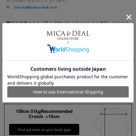
ぜひお問い合わせくださいませ。
✉
infomail@mica-deal.com
■商品画像はできる限り実物の色に近づけるよう徹底しておりま
すが、お使いのデバイスのモニター設定、お部屋の照明等の閲覧
環境により実際の色味と異なって見える場合がございます。
■画像の商品はサンプルです。実際の商品と仕様、加工が若干異
なる場合があります。予めご了承くださいませ。
品番
0126201130
＞配送方法・送料について
素材
麻100%
＞商品・キャンセルについて
サイズガイド
【お届け希望日につきまして】
水洗い可
＞直営店へのお問い合わせはこちら
お手入れ方法
*詳しくは商品の洗濯表示にてご確認をお願
※最短日のお届けとなります。
い致します。
通常は、平日営業日2～4日以内の発送となります。
158cm 51kgRecommended
原産国
中国
Crotch +10cm
また連休時、セール時期などはご希望に添えない場合がございま
す。
Find out more on your body type
予めご了承くださいませ。