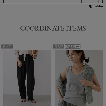
サイズ
着丈
身幅
肩幅
袖丈
COORDINATE ITEMS
FREE
68.5/73㎝
60㎝
53.5㎝
50㎝
再入荷
再入荷
SALE除外