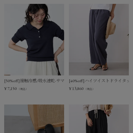
[50%off]接触冷感/吸水速乾-サマーポロニット
[40%off]ハイツイストドライタ
¥
7,150
¥
13,860
（税込）
（税込）