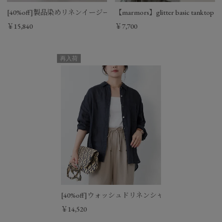
[40%off]製品染めリネンイージーパンツ
【marmors】glitter basic tanktop
￥15,840
￥7,700
再入荷
[40%off]ウォッシュドリネンシャツ
￥14,520