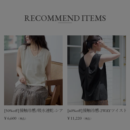
RECOMMEND ITEMS
[50%off]接触冷感/吸水速乾-シアーVネックニットベスト
[40%off]接触冷感-2WAYツイ
¥
6,600
¥
11,220
（税込）
（税込）