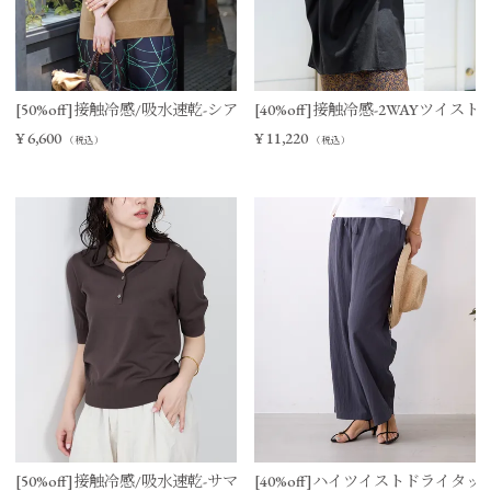
[50%off]接触冷感/吸水速乾-シアーVネックニットベスト
[40%off]接触冷感-2WAYツイ
¥
6,600
¥
11,220
（税込）
（税込）
[50%off]接触冷感/吸水速乾-サマーポロニット
[40%off]ハイツイストドライタ