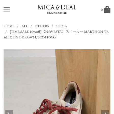
0
HOME
ALL
OTHERS
SHOES
[TIME SALE 10%off]【NOVESTA】スニーカー-MARTHON TR
AIL BEIGE/BROWN/0325110033