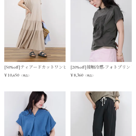
[50%off]ティアードカットワンピース
[20%off]接触冷感-フォトプリントT-s
¥
10,450
¥
8,360
（税込）
（税込）