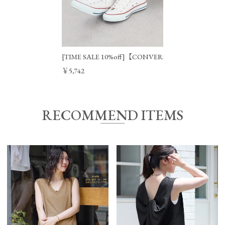
[TIME SALE 10%off]【CONVERSE】CANVAS A
￥5,742
RECOMMEND ITEMS