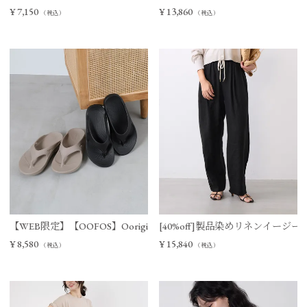
¥
7,150
¥
13,860
（税込）
（税込）
【WEB限定】【OOFOS】Ooriginal リカバリーサンダル
[40%off]製品染めリネンイージー
¥
8,580
¥
15,840
（税込）
（税込）