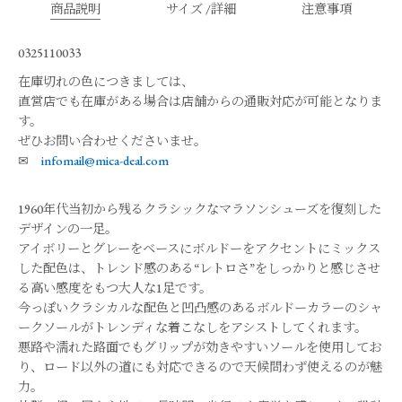
商品説明
サイズ /詳細
注意事項
0325110033
在庫切れの色につきましては、
直営店でも在庫がある場合は店舗からの通販対応が可能となりま
す。
ぜひお問い合わせくださいませ。
✉
infomail@mica-deal.com
1960年代当初から残るクラシックなマラソンシューズを復刻した
デザインの一足。
アイボリーとグレーをベースにボルドーをアクセントにミックス
した配色は、トレンド感のある“レトロさ”をしっかりと感じさせ
る高い感度をもつ大人な1足です。
今っぽいクラシカルな配色と凹凸感のあるボルドーカラーのシャ
ークソールがトレンディな着こなしをアシストしてくれます。
悪路や濡れた路面でもグリップが効きやすいソールを使用してお
り、ロード以外の道にも対応できるので天候問わず使えるのが魅
力。