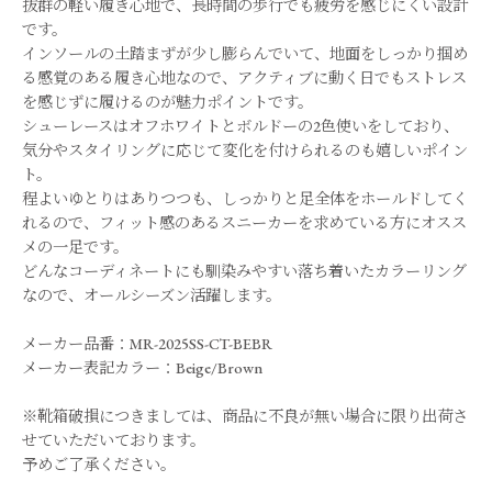
抜群の軽い履き心地で、長時間の歩行でも疲労を感じにくい設計
です。
インソールの土踏まずが少し膨らんでいて、地面をしっかり掴め
る感覚のある履き心地なので、アクティブに動く日でもストレス
を感じずに履けるのが魅力ポイントです。
シューレースはオフホワイトとボルドーの2色使いをしており、
気分やスタイリングに応じて変化を付けられるのも嬉しいポイン
ト。
程よいゆとりはありつつも、しっかりと足全体をホールドしてく
れるので、フィット感のあるスニーカーを求めている方にオスス
メの一足です。
どんなコーディネートにも馴染みやすい落ち着いたカラーリング
なので、オールシーズン活躍します。
メーカー品番：MR-2025SS-CT-BEBR
メーカー表記カラー：Beige/Brown
※靴箱破損につきましては、商品に不良が無い場合に限り出荷さ
せていただいております。
予めご了承ください。