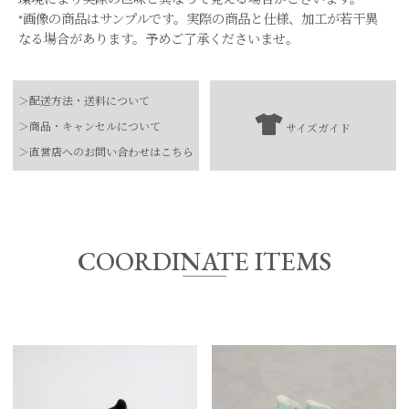
*画像の商品はサンプルです。実際の商品と仕様、加工が若干異
なる場合があります。予めご了承くださいませ。
品番
0325110033
＞配送方法・送料について
本体：ナイロン×レザー
＞商品・キャンセルについて
サイズガイド
素材
ソール：ラバー
【お届け希望日につきまして】
＞直営店へのお問い合わせはこちら
メッシュ：綿100%
※最短日のお届けとなります。
-
お手入れ方法
通常は、平日営業日2～4日以内の発送となります。
*詳しくは商品の取扱表示にてご確認をお願
また連休時、セール時期などはご希望に添えない場合がございま
い致します。
す。
COORDINATE ITEMS
原産国
スロバキア
予めご了承くださいませ。
サイズ
cm
37