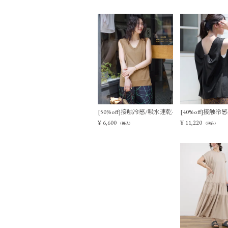
[50%off]接触冷感/吸水速乾-シアーVネックニ
[40%off]接
¥
6,600
¥
11,220
（税込）
（税込）