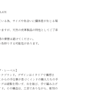
ATE
ている為、サイズや色合いに個体差が生じる場
いますが、天然の皮革製品の特性としてご了承
間の保管は避けてください。
り色移りする可能性があります。
ザ・レーベル
】
ックブランド。デザインはイタリアで構想さ
くからの手仕事が息づくインドの職人たちの手
ッグは縫製を用いず、糸を結び、手で編み上げ
イド。その構造は、工芸でありながら、彫刻の