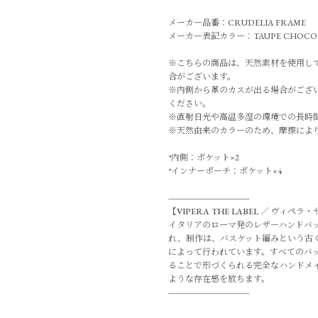
メーカー品番：CRUDELIA FRAME
メーカー表記カラー：TAUPE CHOCOL
※こちらの商品は、天然素材を使用し
合がございます。
※内側から革のカスが出る場合がござ
ください。
※直射日光や高温多湿の環境での長時
※天然由来のカラーのため、摩擦によ
*内側：ポケット×2
*インナーポーチ：ポケット×4
--------------------------------------
【
VIPERA THE LABEL
／
ヴィペラ・
イタリアのローマ発のレザーハンドバ
れ、制作は、バスケット編みという古
によって行われています。すべてのバ
ることで形づくられる完全なハンドメ
ような存在感を放ちます。
--------------------------------------