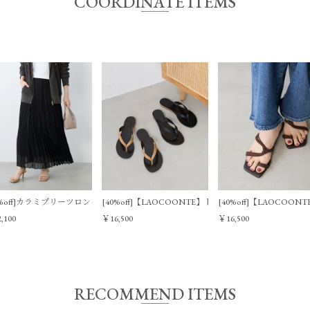
COORDINATE ITEMS
横幅（最
横幅（底部
アイテム
大）
分）
本体
48㎝
36㎝
ポーチ
49㎝
33㎝
バー
0%off]カラミプリーツロングスカート
[40%off]【LAOCOONTE】トングサンダル-India
[40%off]【LAOCOO
,100
￥16,500
￥16,500
RECOMMEND ITEMS