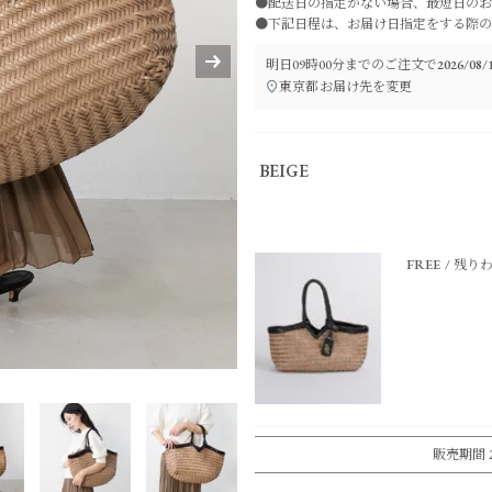
●配送日の指定がない場合、最短日のお
●下記日程は、お届け日指定をする際の
明日
09時00分
までのご注文で
2026/0
東京都
お届け先を変更
BEIGE
FREE
残り
販売期間