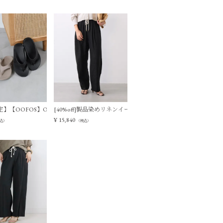
ージーパンツ
】【OOFOS】Ooriginal リカバリーサンダル
[40%off]製品染めリネンイージーパンツ
¥
15,840
込）
（税込）