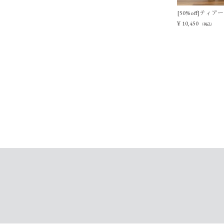
[50%off]テ
¥
10,450
（税込）