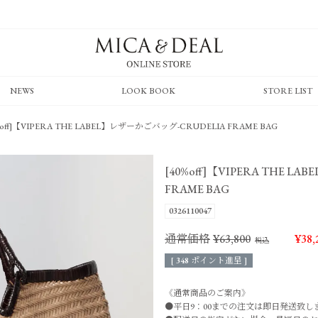
NEWS
LOOK BOOK
STORE LIST
%off]【VIPERA THE LABEL】レザーかごバッグ-CRUDELIA FRAME BAG
[40%off]【VIPERA THE 
FRAME BAG
0326110047
通常価格
¥
63,800
¥
38,
[
348
ポイント進呈 ]
《通常商品のご案内》
●平日9：00までの注文は即日発送致し