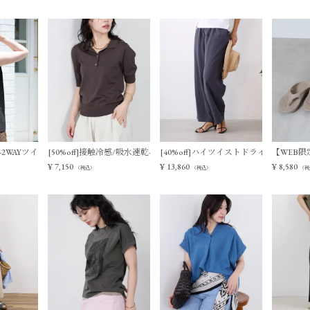
ットベスト
触冷感-2WAYツイストノースリーブブラウス
[50%off]接触冷感/吸水速乾-サマーポロニット
[40%off]ハイツイストドライタッチイ
【WEB限定
¥
7,150
¥
13,860
¥
8,580
（税込）
（税込）
（税