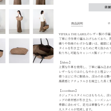
店
商品説明
サ
VIPERA THE LABELのレザー製の
丁寧に手作業で編み上げられており、
織りや色味のわずかな違いは、細部に
タイルを引き立てるために考え抜かれ
取り外し可能なキャンバス製インナー
【fabric】
上質な牛革を使用し、丁寧に編み込ま
レザーならではのしなやかさと程よい
使うほどに手に馴染み、深みのある艶
高級感とナチュラルさを両立した長く
【coordinate】
カジュアルスタイルにはもちろん、淡
ッグの素材感が引き立ち、シーズンム
季節に合わせて、足元は華奢なサンダ
人スタイルが完成します。