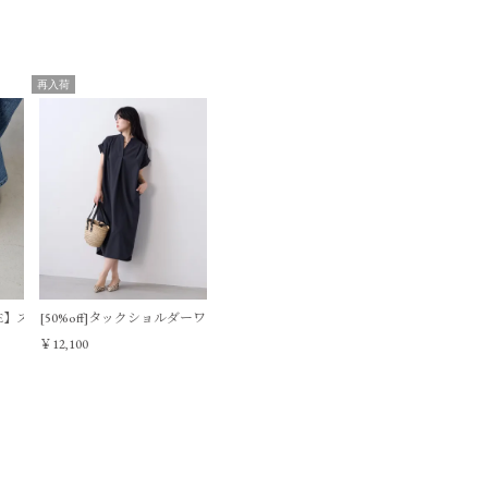
高さ
マチ
持ち手
重さ
23㎝
14㎝
50㎝
847g
再入荷
34㎝
16㎝
-
158g
NTE】ストラップサンダル-Ohio
[50%off]タックショルダーワンピース
￥12,100