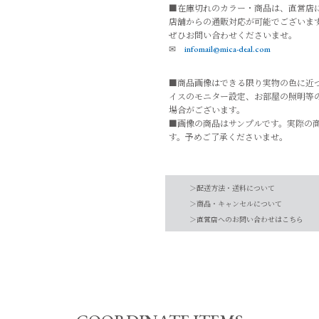
■在庫切れのカラー・商品は、直営店
店舗からの通販対応が可能でございま
ぜひお問い合わせくださいませ。
✉
infomail@mica-deal.com
■商品画像はできる限り実物の色に近
イスのモニター設定、お部屋の照明等
場合がございます。
■画像の商品はサンプルです。実際の
す。予めご了承くださいませ。
品番
0326110047
＞配送方法・送料について
素材
牛革
＞商品・キャンセルについて
＞直営店へのお問い合わせはこちら
【お届け希望日につきまして】
-
お手入れ方法
*詳しくは商品の取
※最短日のお届けとなります。
原産国
インド
通常は、平日営業日2～4日以内の発送
また連休時、セール時期などはご希望に
予めご了承くださいませ。