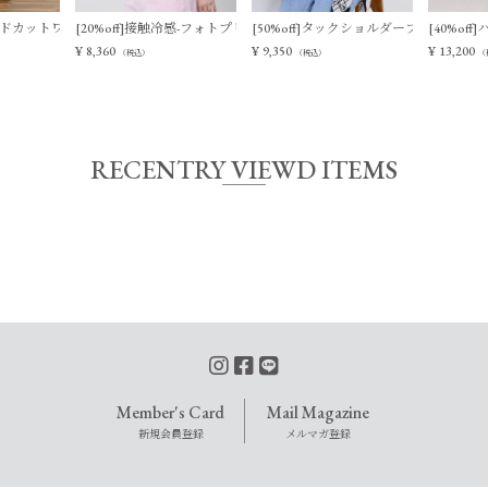
ィアードカットワンピース
[20%off]接触冷感-フォトプリントT-shirt
[50%off]タックショルダーブラウス
[40%o
¥
8,360
¥
9,350
¥
13,200
（税込）
（税込）
（
RECENTRY VIEWD ITEMS
Member's Card
Mail Magazine
新規会員登録
メルマガ登録