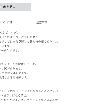
舗在庫を見る
イズ /詳細
注意事項
手編みかごバッグ。
同じものは二つと存在しません。
までこだわった卓越した職人技の証であり、ス
ています。
ポーチ付きです。
れたデザインが特徴のバッグ。
ハリ感があります。
へと変化を楽しめます。
愛用できる素材感です。
いトーンのスタイリングに取り入れることでバ
ードをさりげなく演出。
ルで軽やかにまとめるとリラックス感のある大