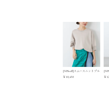
[50%off]スムースニットプルオー
[5
￥10,450
￥12