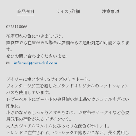
商品説明
サイズ /詳細
注意事項
0325110066
在庫切れの色につきましては、
直営店でも在庫がある場合は店舗からの通販対応が可能となりま
す。
ぜひお問い合わせくださいませ。
✉
infomail@mica-deal.com
デイリーに使いやすいSサイズのミニトート。
ヴィンテージ加工を施したブランドオリジナルのコットンキャン
バスを使用しています。
レザーベルトにゴールドの金具使いが上品でカジュアルすぎない
印象に。
小さめながらしっかりとマチもあり、お財布やケータイなど必要
最低限の荷物が入るデザインです。
大人カジュアルスタイルにぴったりな配色がポイント。
トレンドに左右されず、ベーシックで飽きがこない、長く愛用し