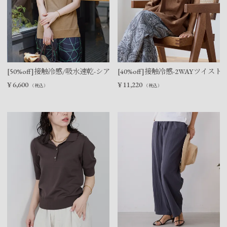
[50%off]接触冷感/吸水速乾-シアーVネックニットベスト
[40%off]接触冷感-2WAYツイ
¥
6,600
¥
11,220
（税込）
（税込）