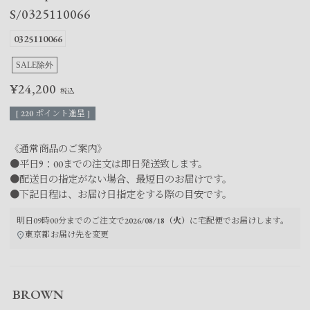
S/0325110066
0325110066
SALE除外
¥
24,200
[
220
ポイント進呈 ]
《通常商品のご案内》
●平日9：00までの注文は即日発送致します。
●配送日の指定がない場合、最短日のお届けです。
●下記日程は、お届け日指定をする際の目安です。
明日
09時00分
までのご注文で
2026/08/18（火）
に
宅配便
でお届けします。
東京都
お届け先を変更
BROWN