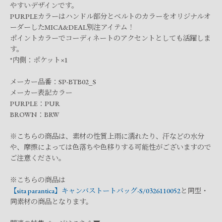
やすいデザインです。
PURPLEカラーはハンドル部分とベルトのカラーをオリジナルオ
ーダーしたMICA&DEAL別注アイテム！
ポイントカラーでコーディネートのアクセントとしても活躍しま
す。
*内側：ポケット×1
メーカー品番：SP-BTB02_S
メーカー表記カラー
PURPLE：PUR
BROWN：BRW
※こちらの商品は、素材の性質上雨に濡れたり、汗などの水分
や、摩擦によっては色落ちや色移りする可能性がございますので
ご注意ください。
※こちらの商品は
【sita parantica】キャンバストートバッグ-S/0326110052
と同型・
同素材の商品となります。