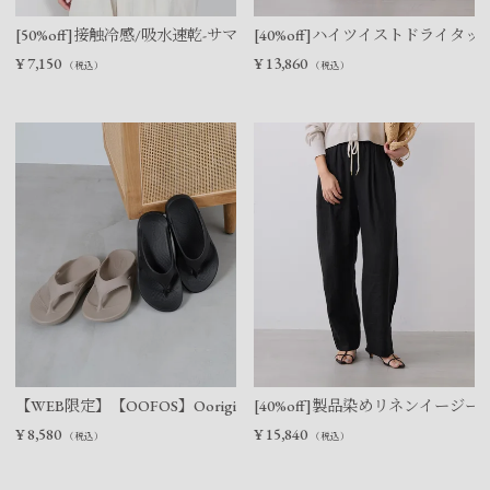
[50%off]接触冷感/吸水速乾-サマーポロニット
[40%off]ハイツイストドライタ
¥
7,150
¥
13,860
（税込）
（税込）
【WEB限定】【OOFOS】Ooriginal リカバリーサンダル
[40%off]製品染めリネンイージー
¥
8,580
¥
15,840
（税込）
（税込）