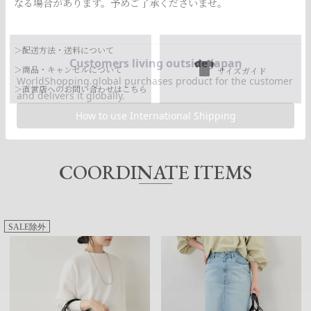
なる場合があります。予めご了承くださいませ。
品番
0325110066
＞配送方法・送料について
本体：綿100%
素材
＞商品・キャンセルについて
サイズガイド
ベルト部分：牛革
【お届け希望日につきまして】
＞直営店へのお問い合わせはこちら
-
お手入れ方法
※最短日のお届けとなります。
*詳しくは商品の取扱表示にてご確認をお願
通常は、平日営業日2～4日以内の発送となります。
い致します。
また連休時、セール時期などはご希望に添えない場合がございま
原産国
日本
す。
COORDINATE ITEMS
予めご了承くださいませ。
SALE除外
サイズ
横幅
高さ
マチ
持ち手
重さ
S
35.5㎝
24㎝
13㎝
36.5㎝
412g