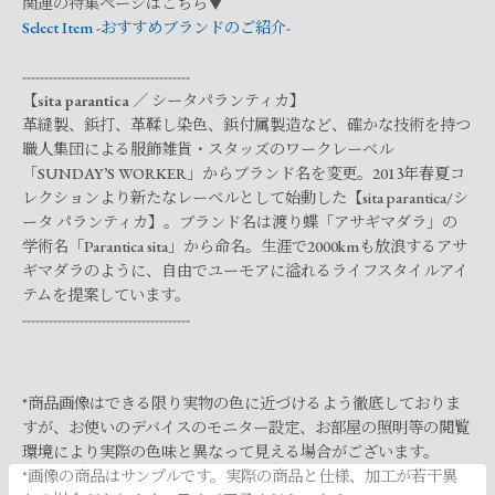
関連の特集ページはこちら▼
Select Item -おすすめブランドのご紹介-
--------------------------------------
【
sita parantica
／
シータパランティカ
】
革縫製、鋲打、革鞣し染色、鋲付属製造など、確かな技術を持つ
職人集団による服飾雑貨・スタッズのワークレーベル
「SUNDAY’S WORKER」からブランド名を変更。2013年春夏コ
レクションより新たなレーベルとして始動した【sita parantica/シ
ータ パランティカ】。ブランド名は渡り蝶「アサギマダラ」の
学術名「Parantica sita」から命名。生涯で2000kmも放浪するアサ
ギマダラのように、自由でユーモアに溢れるライフスタイルアイ
テムを提案しています。
--------------------------------------
*商品画像はできる限り実物の色に近づけるよう徹底しておりま
すが、お使いのデバイスのモニター設定、お部屋の照明等の閲覧
環境により実際の色味と異なって見える場合がございます。
*画像の商品はサンプルです。実際の商品と仕様、加工が若干異