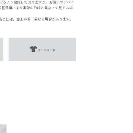
づけるよう徹底しておりますが、お使いのデバイ
閲覧環境により実際の色味と異なって見える場
品と仕様、加工が若干異なる場合があります。
05ct x2)
サイズガイド
扱表示にてご確認をお願い致します。
となります。
添えない場合がございます。
チェーン部分
5㎝