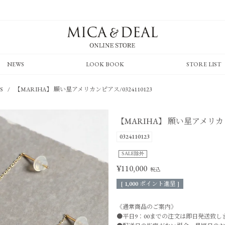
NEWS
LOOK BOOK
STORE LIST
S
【MARIHA】 願い星アメリカンピアス/0324110123
【MARIHA】 願い星アメリカンピ
0324110123
SALE除外
¥
110,000
[
1,000
ポイント進呈 ]
《通常商品のご案内》
●平日9：00までの注文は即日発送致し