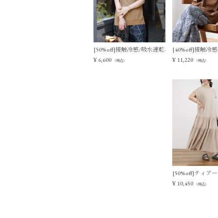
[50%off]接触冷感/吸水速乾-シアーVネックニ
[40%off]接
¥
6,600
¥
11,220
（税込）
（税込）
[50%off]テ
¥
10,450
（税込）