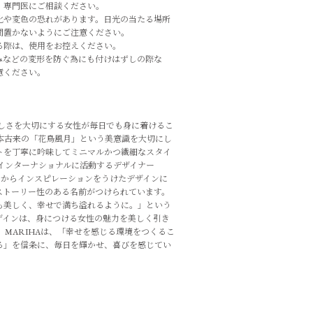
、専門医にご相談ください。
化や変色の恐れがあります。日光の当たる場所
間置かないようにご注意ください。
る際は、使用をお控えください。
みなどの変形を防ぐ為にも付けはずしの際な
意ください。
らしさを大切にする女性が毎日でも身に着けるこ
本古来の「花鳥風月」という美意識を大切にし
トを丁寧に吟味してミニマルかつ繊細なスタイ
インターナショナルに活動するデザイナー
った情景からインスピレーションをうけたデザインに
ストーリー性のある名前がつけられています。
も美しく、幸せで満ち溢れるように。」という
ザインは、身につける女性の魅力を美しく引き
 MARIHAは、「幸せを感じる環境をつくるこ
る」を信条に、毎日を輝かせ、喜びを感じてい