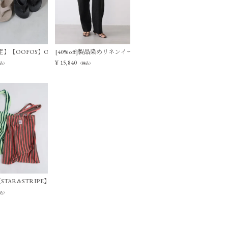
ージーパンツ
】【OOFOS】Ooriginal リカバリーサンダル
[40%off]製品染めリネンイージーパンツ
¥
15,840
込）
（税込）
ーパンツ
f]【STAR&STRIPE】ストライプトートバッグ
込）