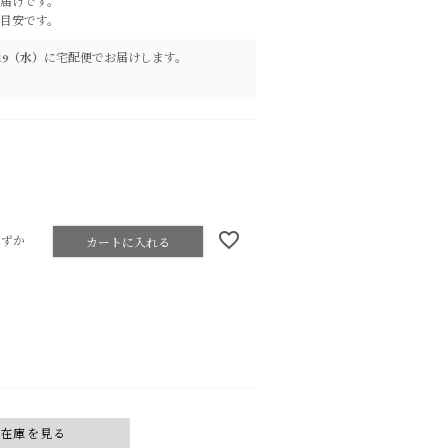
届けです。
目安です。
8/19（水）
に
宅配便
でお届けします。
わずか
カートに入れる
舗在庫を見る