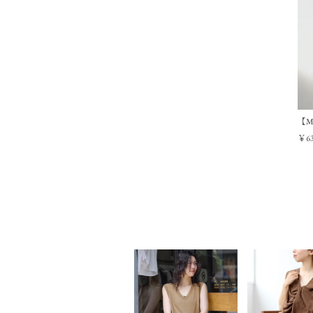
【M
￥63