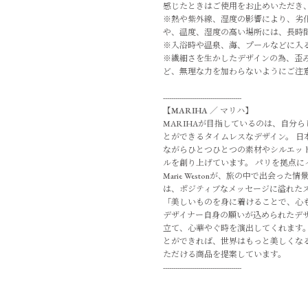
感じたときはご使用をお止めいただき
※熱や紫外線、湿度の影響により、劣
や、温度、湿度の高い場所には、長時
※入浴時や温泉、海、プールなどに入
※繊細さを生かしたデザインの為、歪
ど、無理な力を加わらないようにご注
--------------------------------------
【
MARIHA
／
マリハ
】
MARIHAが目指しているのは、自分
とができるタイムレスなデザイン。 日
ながらひとつひとつの素材やシルエッ
ルを創り上げています。 パリを拠点に
Marie Westonが、旅の中で出会
は、ポジティブなメッセージに溢れた
「美しいものを身に着けることで、心
デザイナー自身の願いが込められたデ
立て、心華やぐ時を演出してくれます。
とができれば、世界はもっと美しくな
ただける商品を提案しています。
--------------------------------------