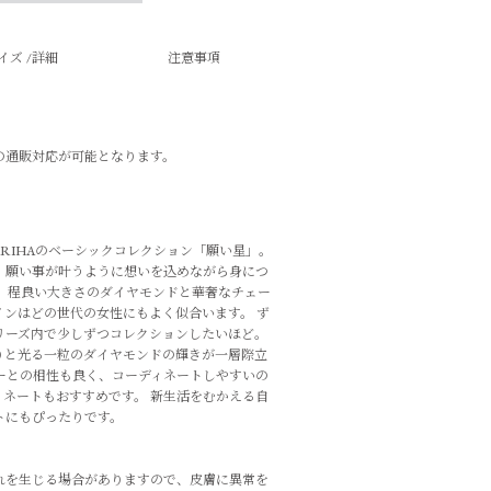
イズ /詳細
注意事項
の通販対応が可能となります。
RIHAのベーシックコレクション「願い星」。
、願い事が叶うように想いを込めながら身につ
。 程良い大きさのダイヤモンドと華奢なチェー
ンはどの世代の女性にもよく似合います。 ず
リーズ内で少しずつコレクションしたいほど。
りと光る一粒のダイヤモンドの輝きが一層際立
ーとの相性も良く、コーディネートしやすいの
ネートもおすすめです。 新生活をむかえる自
トにもぴったりです。
れを生じる場合がありますので、皮膚に異常を