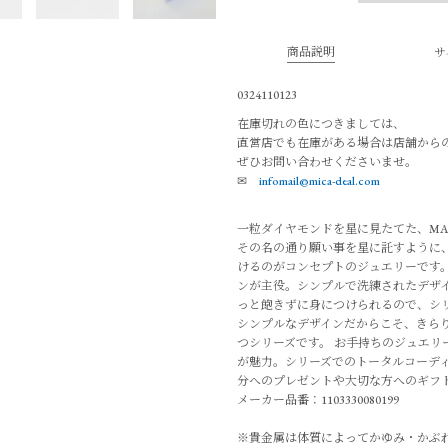
商品説明
サ
0324110123
在庫切れの色につきましては、
直営店でも在庫がある場合は店舗から
ぜひお問い合わせくださいませ。
✉
infomail@mica-deal.com
一粒ダイヤモンドを星に見たてた、MA
その名の通り願い事を星に託すように
けるのがコンセプトのジュエリーです
ンが主役。シンプルで洗練されたデザイ
っと飽きずに身につけられるので、シ
シンプルなデザインだからこそ、きら
つシリーズです。 お手持ちのジュエリ
が魅力。シリーズでのトータルコーディ
分へのプレゼントや大切な方へのギフ
メーカー品番：1103330080199
※貴金属は体質によってかゆみ・かぶ