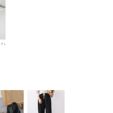
Organic Gems-M/0323110041