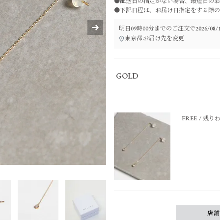
●配送日の指定がない場合、最短日のお
●下記日程は、お届け日指定をする際の
明日
09時00分
までのご注文で
2026/0
東京都
お届け先を変更
GOLD
FREE
残り
店