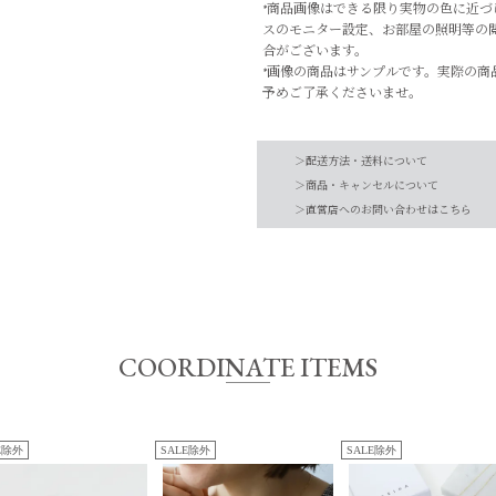
*商品画像はできる限り実物の色に近
スのモニター設定、お部屋の照明等の
合がございます。
*画像の商品はサンプルです。実際の商
予めご了承くださいませ。
品番
0324110123
＞配送方法・送料について
素材
K18YG ダイヤモンド (0.
＞商品・キャンセルについて
＞直営店へのお問い合わせはこちら
【お届け希望日につきまして】
-
お手入れ方法
*詳しくは商品の取
※最短日のお届けとなります。
原産国
-
通常は、平日営業日2～4日以内の発送
また連休時、セール時期などはご希望に
予めご了承くださいませ。
COORDINATE ITEMS
サイズ
FREE
E除外
SALE除外
SALE除外