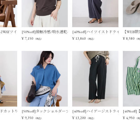
ットベスト
触冷感-2WAYツイストノースリーブブラウス
[50%off]接触冷感/吸水速乾-サマーポロニット
[40%off]ハイツイストドライタッチイ
【WEB限定
¥
7,150
¥
13,860
¥
8,580
（税込）
（税込）
（税
ィアードカットワンピース
[50%off]タックショルダーブラウス
[40%off]ハイゲージストライプイージ
[40%of
¥
9,350
¥
13,200
¥
4,950
（税込）
（税込）
（税