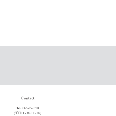
Contact
Tel.
03-6455-0738
(平日11：00-18：00)