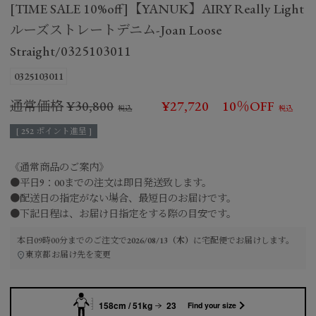
[TIME SALE 10%off]【YANUK】AIRY Really Light
ルーズストレートデニム-Joan Loose
Straight/0325103011
0325103011
通常価格
¥
30,800
¥
27,720
10％OFF
[
252
ポイント進呈 ]
《通常商品のご案内》
●平日9：00までの注文は即日発送致します。
●配送日の指定がない場合、最短日のお届けです。
●下記日程は、お届け日指定をする際の目安です。
本日
09時00分
までのご注文で
2026/08/13（木）
に
宅配便
でお届けします。
東京都
お届け先を変更
158cm / 51kg
23
Find your size