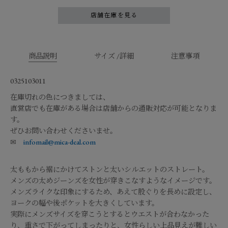
店舗在庫を見る
商品説明
サイズ /詳細
注意事項
0325103011
在庫切れの色につきましては、
直営店でも在庫がある場合は店舗からの通販対応が可能となりま
す。
ぜひお問い合わせくださいませ。
✉
infomail@mica-deal.com
太ももから裾にかけてストンと太いシルエットのストレート。
メンズの太めジーンズを女性が穿きこなすようなイメージです。
メンズライクな印象にするため、あえて股ぐりを長めに設定し、
ヨークの幅や後ポケットを大きくしています。
実際にメンズサイズを穿こうとするとウエストが合わなかった
り、重さで下がってしまったりと、女性らしい上品見えが難しい