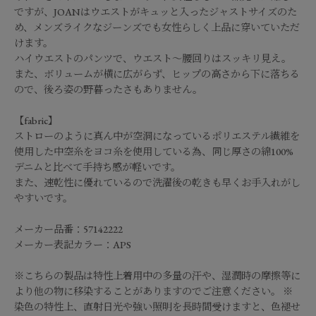
ですが、JOANはウエストがキュッと入ったジャストサイズのた
め、メンズライクなジーンズでも女性らしく上品に穿いていただ
けます。
ハイウエストのパンツで、ウエスト～腰回りはスッキリ見え。
また、ボリュームが横に広がらず、ヒップの高さから下に落ちる
ので、後ろ姿の野暮ったさもありません。
【fabric】
ストローのように真ん中が空洞になっているポリエステル繊維を
使用した中空糸をヨコ糸を使用している為、同じ厚さの綿100%
デニムと比べて手持ち感が軽いです。
また、速乾性に優れているので洗濯後の乾きも早くお手入れがし
やすいです。
メーカー品番：57142222
メーカー表記カラー：APS
※こちらの製品は特性上着用中の多量の汗や、湿潤時の摩擦等に
より他の物に移染することがありますのでご注意ください。 ※
染色の特性上、直射日光や強い照明を長時間受けますと、色褪せ