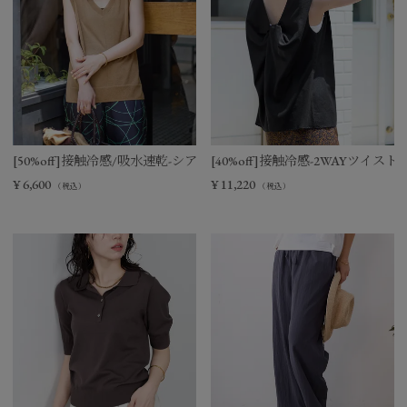
[50%off]接触冷感/吸水速乾-シアーVネックニットベスト
[40%off]接触冷感-2WAYツイ
¥
6,600
¥
11,220
（税込）
（税込）