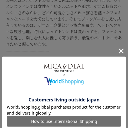
の魅力はシルエットの美しさと極上の穿き心地にあります。ウィ
メンズラインでは女性らしいシルエットを追求。デニム特有のヘ
ルシーさのなかに、どこか可愛らしさと色っぽさを纏ったフェミ
ニンなムードを大切にしています。そしてジェンダーをこえて共
有しているのは、デニム＝窮屈という概念を覆す、ストレスフリ
ーな履き心地。時代によってトレンドは変わっても、ファッショ
ンを愛し、楽しむ大人に優しく寄り添う、最愛のパートナーであ
りたいと願っています。
--------------------------------------
*商品画像はできる限り実物の色に近づけるよう徹底しておりま
すが、お使いのデバイスのモニター設定、お部屋の照明等の閲覧
環境により実際の色味と異なって見える場合がございます。
*画像の商品はサンプルです。実際の商品と仕様、加工が若干異
なる場合があります。予めご了承くださいませ。
品番
0325103011
＞配送方法・送料について
本体：綿81% ポリエステル17% ポリウレタン
＞商品・キャンセルについて
サイズガイド
素材
2%