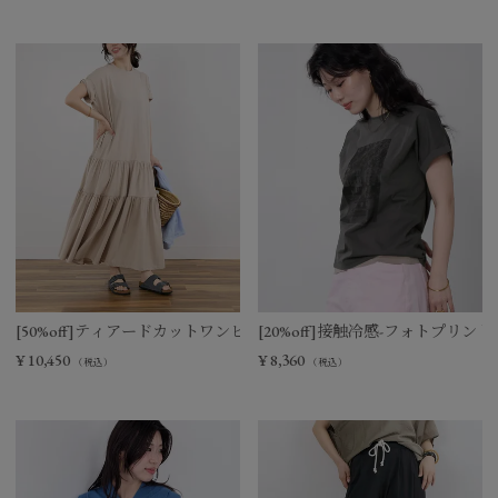
[50%off]ティアードカットワンピース
[20%off]接触冷感-フォトプリントT-s
¥
10,450
¥
8,360
（税込）
（税込）