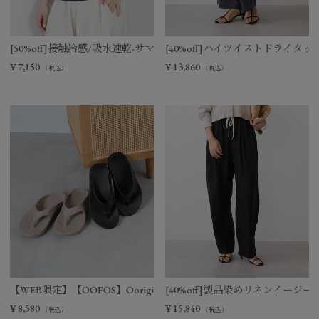
[50%off]接触冷感/吸水速乾-サマーポロニット
[40%off]ハイツイストドライタ
¥
7,150
¥
13,860
（税込）
（税込）
【WEB限定】【OOFOS】Ooriginal リカバリーサンダル
[40%off]製品染めリネンイージー
¥
8,580
¥
15,840
（税込）
（税込）