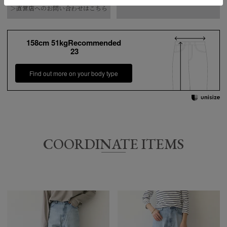
【お届け希望日につきまして】
＞直営店へのお問い合わせはこちら
革ラベル：牛革
※最短日のお届けとなります。
水洗い可
お手入れ方法
通常は、平日営業日2～4日以内の発送となります。
*詳しくは商品の洗濯表示にてご確認をお願
158cm 51kgRecommended
23
また連休時、セール時期などはご希望に添えない場合がございま
い致します。
す。
原産国
日本
Find out more on your body type
予めご了承くださいませ。
サイ
COORDINATE ITEMS
ウエスト
ヒップ
股上
股下
ワタリ幅
脇丈
ズ
58.5
92.5
33.5
105
22
35㎝
72㎝
㎝
㎝
㎝
㎝
35.5
106
23
61㎝
95㎝
72㎝
34㎝
㎝
㎝