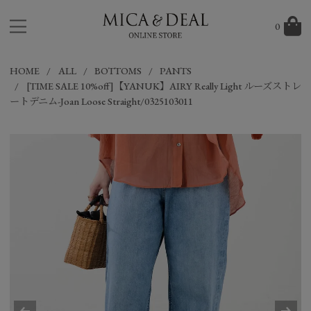
0
HOME
ALL
BOTTOMS
PANTS
[TIME SALE 10%off]【YANUK】AIRY Really Light ルーズストレ
ートデニム-Joan Loose Straight/0325103011