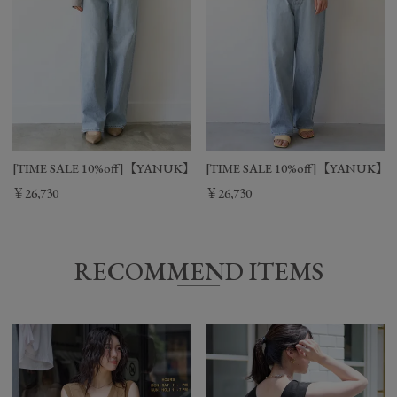
[TIME SALE 10%off]【YANUK】ルーズストレートデニム-Joan Loose Stra
[TIME SALE 10%off]【YANUK】ル
￥26,730
￥26,730
RECOMMEND ITEMS