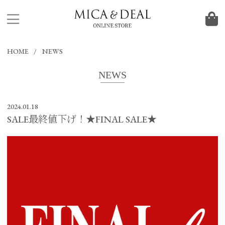
HOME
NEWS
NEWS
2024.01.18
SALE最終値下げ！★FINAL SALE★