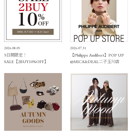
2026.08.05
2026.07.31
5日間限定！
【Philippe Audibert】POP UP
SALE【2BUY10%OFF】
@MICA&DEAL二子玉川店