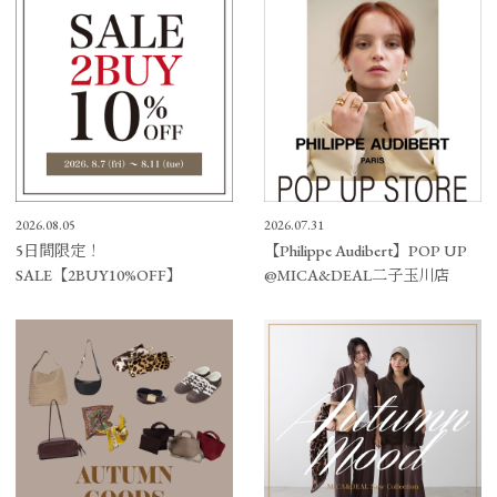
2026.08.05
2026.07.31
5日間限定！
【Philippe Audibert】POP UP
SALE【2BUY10%OFF】
@MICA&DEAL二子玉川店