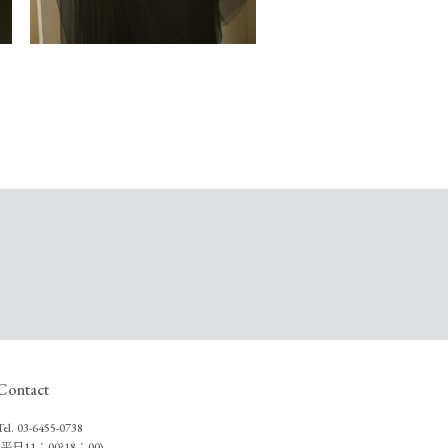
Contact
Tel.
03-6455-0738
(平日11：00?18：00)