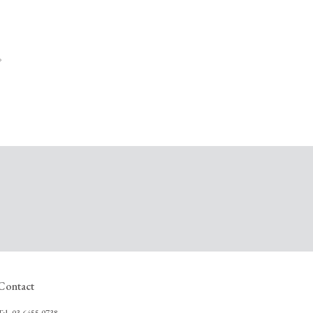
ピ
Contact
Tel.
03-6455-0738