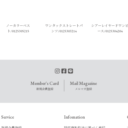
ノーカラーベス
ワンタックストレートパ
シアーレイヤードワン
ト/0125305215
ンツ/0125303214
ース/0125304204
Member's Card
Mail Magazine
新規会員登録
メルマガ登録
Service
Infomation
新規会員登録
特定商取引法に基づく表記