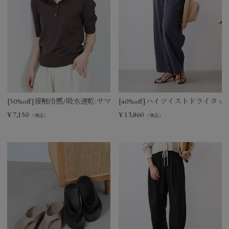
[50%off]接触冷感/吸水速乾-サマーポロニット
[40%off]ハイツイストドライタ
¥
7,150
¥
13,860
（税込）
（税込）