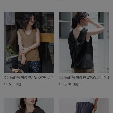
[50%off]接触冷感/吸水速乾-シアーVネックニットベスト
[40%off]接触冷感-2WAYツイ
¥
6,600
¥
11,220
（税込）
（税込）