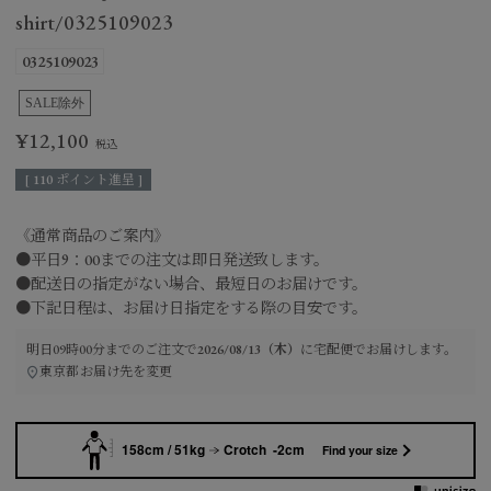
shirt/0325109023
0325109023
SALE除外
¥
12,100
[
110
ポイント進呈 ]
《通常商品のご案内》
●平日9：00までの注文は即日発送致します。
●配送日の指定がない場合、最短日のお届けです。
●下記日程は、お届け日指定をする際の目安です。
明日
09時00分
までのご注文で
2026/08/13（木）
に
宅配便
でお届けします。
東京都
お届け先を変更
158cm / 51kg
Crotch -2cm
Find your size