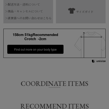
＞配送方法・送料について
素材
綿100%
＞商品・キャンセルについて
サイズガイド
【お届け希望日につきまして】
水洗い可
＞直営店へのお問い合わせはこちら
お手入れ方法
*詳しくは商品の洗濯表示にてご確認をお願
※最短日のお届けとなります。
い致します。
通常は、平日営業日2～4日以内の発送となります。
158cm 51kgRecommended
原産国
フランス
Crotch -2cm
また連休時、セール時期などはご希望に添えない場合がございま
す。
Find out more on your body type
予めご了承くださいませ。
メーカー
COORDINATE ITEMS
サイズ
着丈
身幅
肩幅
袖丈
サイズ
3
T3
60.5㎝
55.5㎝
52.5㎝
26㎝
RECOMMEND ITEMS