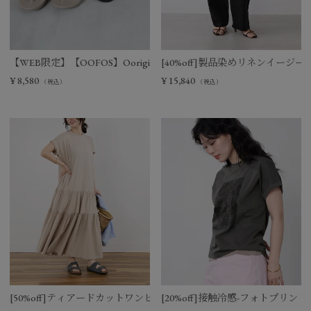
【WEB限定】【OOFOS】Ooriginal リカバリーサンダル
[40%off]製品染めリネンイージー
¥
8,580
¥
15,840
（税込）
（税込）
[50%off]ティアードカットワンピース
[20%off]接触冷感-フォトプリントT-s