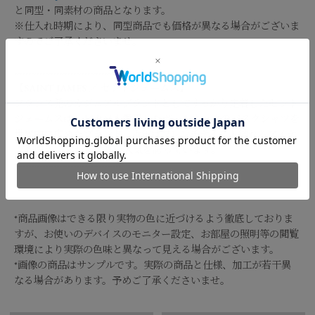
と同型・同素材の商品となります。
※仕入れ時期により、同型商品でも価格が異なる場合がございま
すのでご了承くださいませ。
--------------------------------------
【
SAINT JAMES
／
セントジェームス
】
フランス発のカジュアルブランドとしてすっかり定着したセント
ジェームスは、ピカソも愛用したボートネックのバスクシャツを
世界中に広めたブランド。近年はフレンチテイスト溢れるアイテ
ムも増え、変わらず高い人気を誇っています。
--------------------------------------
*商品画像はできる限り実物の色に近づけるよう徹底しておりま
すが、お使いのデバイスのモニター設定、お部屋の照明等の閲覧
環境により実際の色味と異なって見える場合がございます。
*画像の商品はサンプルです。実際の商品と仕様、加工が若干異
なる場合があります。予めご了承くださいませ。
品番
0325109023