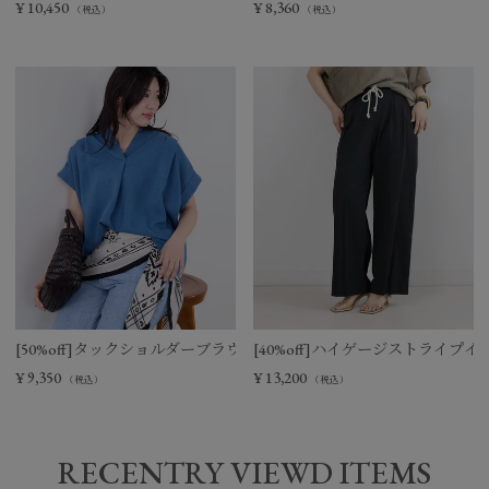
¥
10,450
¥
8,360
（税込）
（税込）
[50%off]タックショルダーブラウス
[40%off]ハイゲージストライプ
¥
9,350
¥
13,200
（税込）
（税込）
RECENTRY VIEWD ITEMS