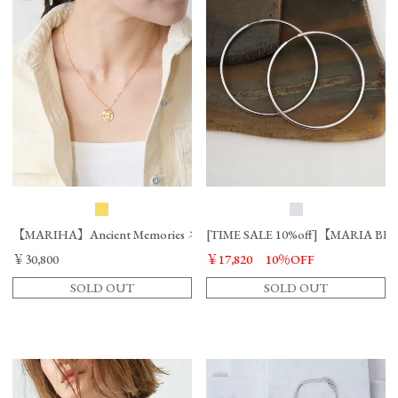
【MARIHA】Ancient Memories ネックレス Athena Angel/0325310055
[TIME SALE 10%off]【MARIA 
￥30,800
￥17,820
10％OFF
SOLD OUT
SOLD OUT