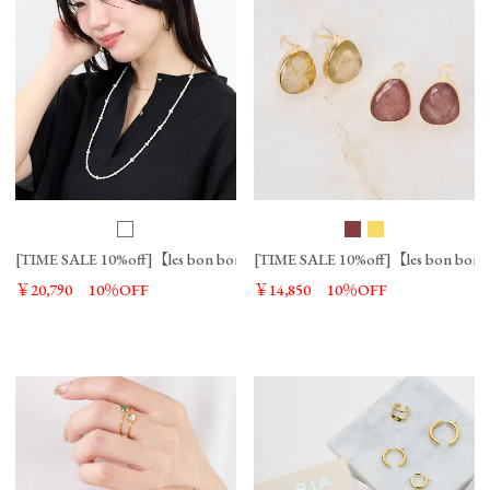
[TIME SALE 10%off]【les bon bon】リズムパールネックレス-rhythm pear
[TIME SALE 10%off]【les bon
￥20,790
10％OFF
￥14,850
10％OFF