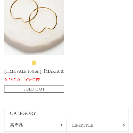
[TIME SALE 10%off]【MARIA BLACK】Copenhagen 35 Hoop Pierced E
￥23,760
10％OFF
SOLD OUT
CATEGORY
新商品
LIFESTYLE