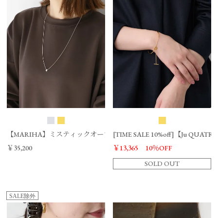
【MARIHA】ミスティックオーブスネックレス-Mystic Orbs Necklace 60c
[TIME SALE 10%off]【Ju QUA
￥35,200
￥13,365
10％OFF
SOLD OUT
SALE除外