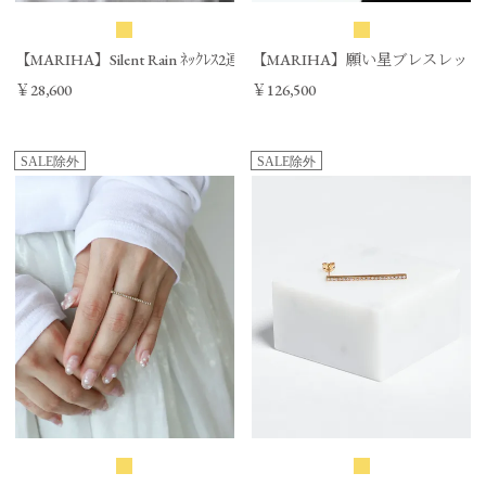
【MARIHA】Silent Rain ﾈｯｸﾚｽ2連 60cm/0325310053
【MARIHA】願い星ブレスレット/03
￥28,600
￥126,500
SALE除外
SALE除外