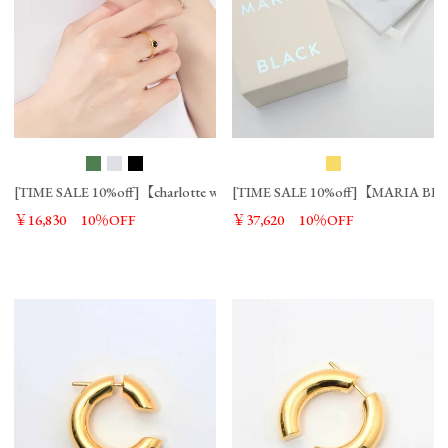
[TIME SALE 10%off]【charlotte wooning】天然石リング-Ring Terra N
[TIME SALE 10%off]【MARIA B
￥16,830
10％OFF
￥37,620
10％OFF