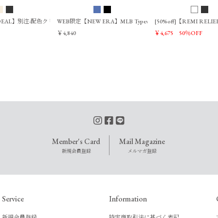
&DEAL】別注-配色クリーンナップCAP
WEB限定【NEW ERA】MLB Typewriter CAP ロサンゼルス・ド
[50%off]【REMI RELIE
￥4,840
￥4,675
50％OFF
Member's Card
Mail Magazine
新規会員登録
メルマガ登録
Service
Information
新規会員登録
特定商取引法に基づく表記