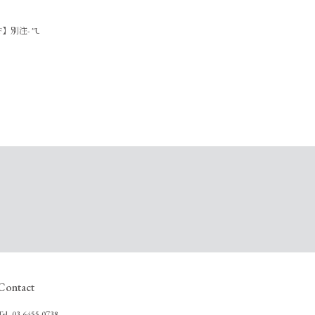
ジャース-9TWENTY /0325110100
F】別注- "US RUN"SP加工ロゴT-shirt/0325309011
Contact
Tel.
03-6455-0738