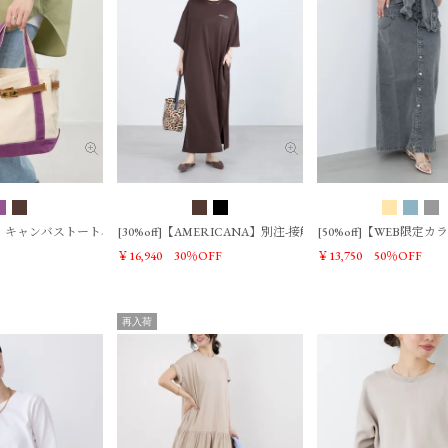
tica】キャンバストートバッグ-S/0325110066
[30%off]【AMERICANA】別注-接触冷感 サイドスリットワ
[50%off]【WEB限
￥16,940
30％OFF
￥13,750
50％OFF
再入荷