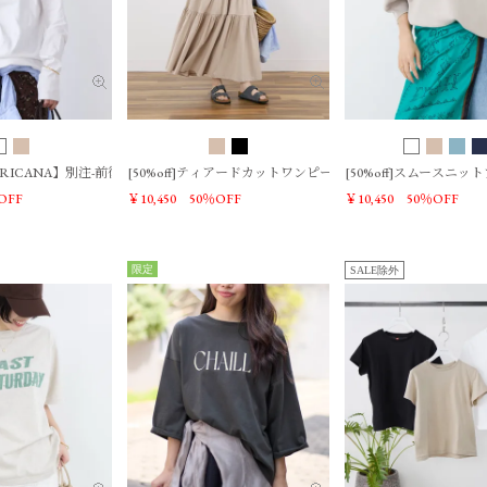
MERICANA】別注-前後2WAYヘンリーネックロングT-shirt
[50%off]ティアードカットワンピース
[50%off]スムースニ
OFF
￥10,450
50％OFF
￥10,450
50％OFF
限定
SALE除外