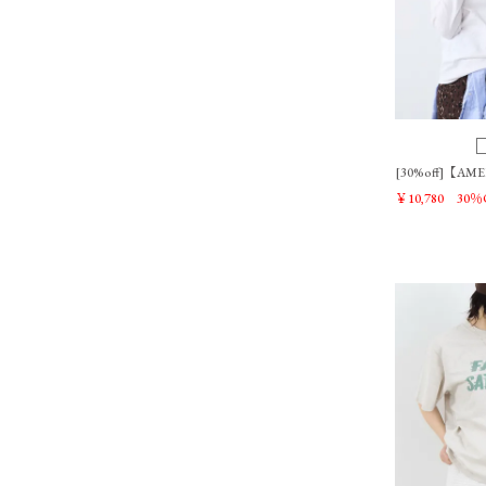
[30%off]【A
￥10,780
30％