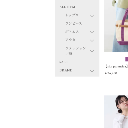
ALL ITEM
トップス
ワンピース
ボトムス
アウター
ファッション
小物
SALE
【sita paran
BRAND
￥24,200