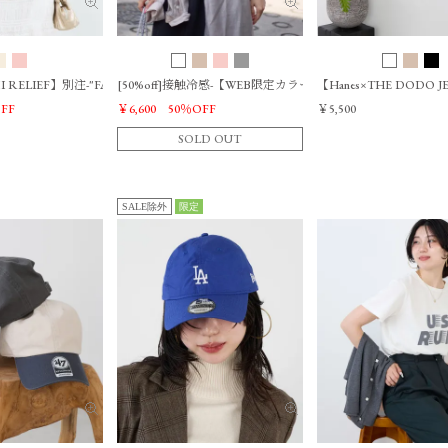
MI RELIEF】別注-"FAST SATURDAY"SP加工ロゴT-shirt
[50%off]接触冷感-【WEB限定カラーあり】"CHAILLY"ロゴ5分袖T
【Hanes×THE DODO
FF
￥6,600
50％OFF
￥5,500
SOLD OUT
SALE除外
限定