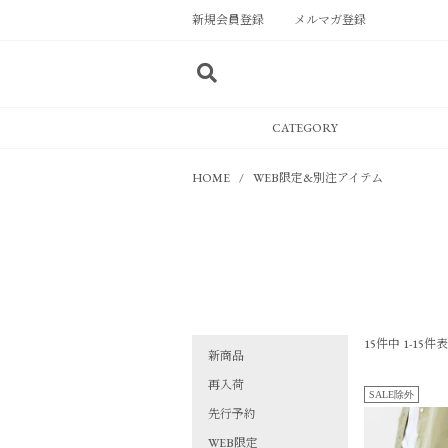
新規会員登録
メルマガ登録
CATEGORY
HOME
WEB限定&別注アイテム
15
件中
1
-
15
件表
新商品
再入荷
SALE除外
先行予約
WEB限定