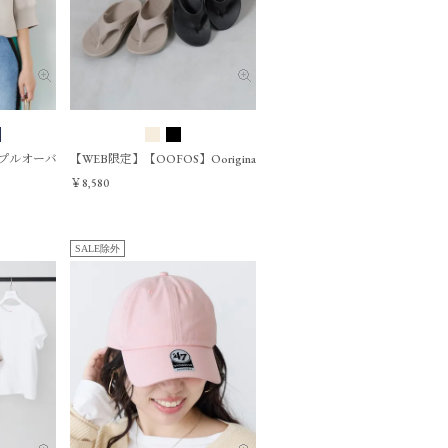
ットプルオーバー
【WEB限定】【OOFOS】Ooriginal リカバリーサンダル
￥8,580
SALE除外