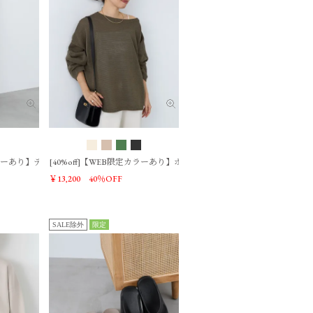
ンピース
定カラーあり】デニムワンピース
[40%off]【WEB限定カラーあり】ボートネックルーズニットプルオー
￥13,200
40％OFF
SALE除外
限定