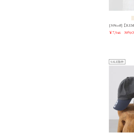
[30%off]【RE
￥7,546
30％O
SALE除外