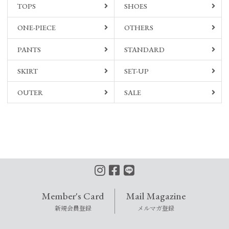
TOPS
SHOES
ONE-PIECE
OTHERS
PANTS
STANDARD
SKIRT
SET-UP
OUTER
SALE
Member's Card
Mail Magazine
新規会員登録
メルマガ登録