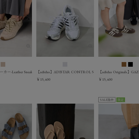
-Leather Sneakers
【adidas】ADISTAR CONTROL 5-スニーカー
【adidas Originals】
￥15,400
￥15,400
SALE除外
限定