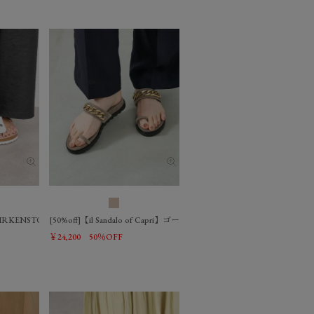
Flex Platform/0325110019
【BIRKENSTOCK】ギゼ ビッグバックル-Gizeh Big Buckle/0325110017
[50%off]【il Sandalo of Capri】ゴールドチェーンサンダル
￥24,200
50％OFF