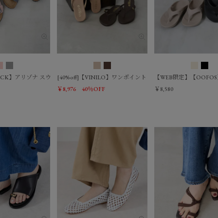
OCK】アリゾナ スウェードサンダル-ARIZONA BS SUEDE
[40%off]【VINILO】ワンポイントトングサンダル
【WEB限定】【OOFOS】
￥8,976
40％OFF
￥8,580