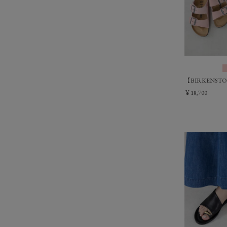
【BIRKENST
￥18,700