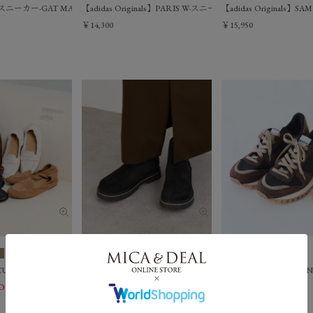
スニーカー-GAT MARATHON CLASSIC
【adidas Originals】PARIS W-スニーカー
【adidas Original
￥14,300
￥15,950
PASCUCCI】ソフトローファー
[TIME SALE 10%off]【BIRKENSTOCK】サイドゴアブーツ-Highwo
[TIME SALE 10%off
OFF
￥27,720
10％OFF
￥24,750
10％OFF