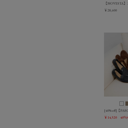
【NOVESTA】
￥28,600
[40%off]【
￥14,520
40％