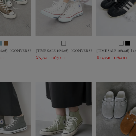
10%off]【CONVERSE】ALL STAR AGED ハイカットスニーカー/0325110016
[TIME SALE 10%off]【CONVERSE】CANVAS ALL STAR
[TIME SALE 10%off
FF
￥5,742
10％OFF
￥14,850
10％OFF