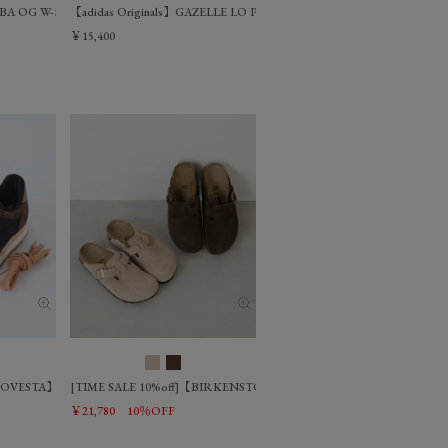
s】SAMBA OG W-シルバーメタリックスニーカー
【adidas Originals】GAZELLE LO PRO W-スニーカー
￥15,400
od Slip On Women/0325310006
]【NOVESTA】スニーカー-MARATHON/0325310062
[TIME SALE 10%off]【BIRKENSTOCK】ボストン-BOSTON/03253100
￥21,780
10％OFF