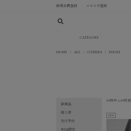
新規会員登録
メルマガ登録
CATEGORY
HOME
ALL
OTHERS
SHOES
59
件中
1
-
59
件表
新商品
再入荷
NEW
先行予約
WEB限定