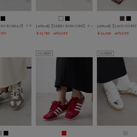
CORSO ROMA,9】フラットサンダル
[40%off]【FABIO RUSCONI】メッシュフラットパンプス
[40%off]【LAOCOO
OFF
￥21,780
40％OFF
￥16,500
40％OFF
SALE除外
SALE除外