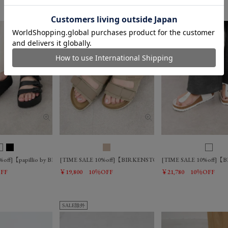
0%off]【papillio by BIRKENSTOCK】フロリダ III フレックス プラットフォーム-Florida III 
[TIME SALE 10%off]【BIRKENSTOCK】ウジ-Uji/0325110018
[TIME SALE 10%off]
FF
￥19,800
10％OFF
￥21,780
10％OFF
SALE除外