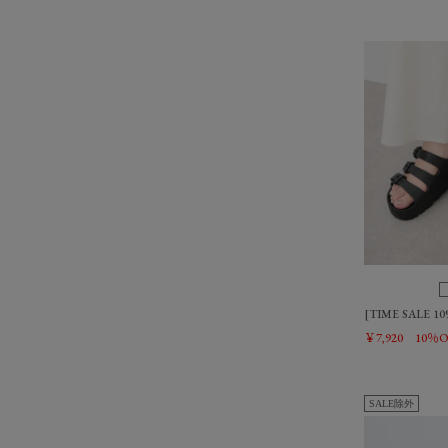
[TIME SALE 1
￥7,920
10％O
SALE除外