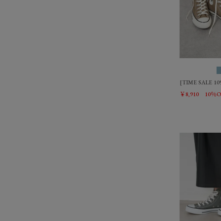
[TIME SALE 
￥8,910
10％O