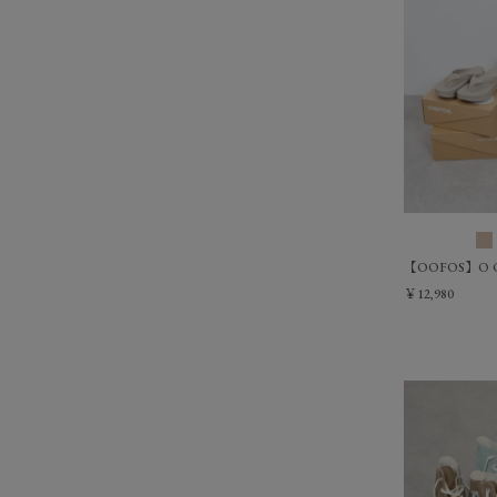
【OOFOS】O O
￥12,980