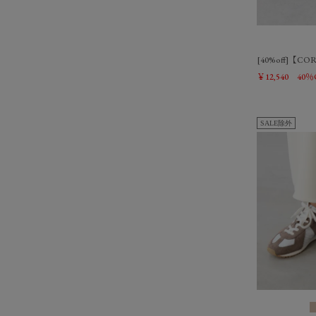
[40%off]【
￥12,540
40％
SALE除外