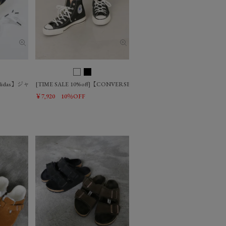
 ハイカットスニーカー/0325110015
]【adidas】ジャパンモデルスニーカー-JAPAN /0325110005
[TIME SALE 10%off]【CONVERSE】ALL STAR US ハイカットスニーカ
￥7,920
10％OFF