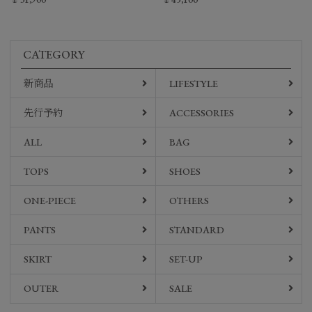
CATEGORY
新商品
LIFESTYLE
先行予約
ACCESSORIES
ALL
BAG
TOPS
SHOES
ONE-PIECE
OTHERS
PANTS
STANDARD
SKIRT
SET-UP
OUTER
SALE