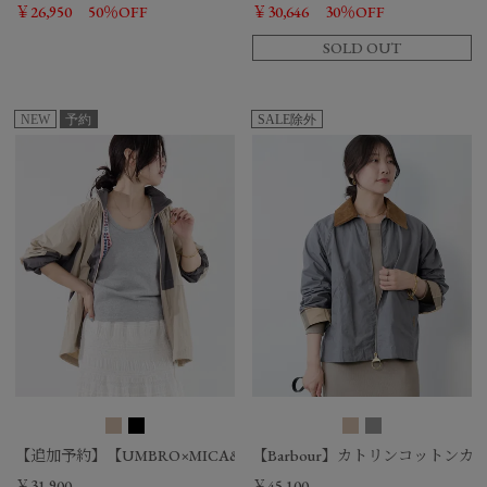
￥26,950
50％OFF
￥30,646
30％OFF
SOLD OUT
NEW
予約
SALE除外
【追加予約】【UMBRO×MICA&DEAL】配色ナイロンブルゾン
【Barbour】カトリンコットンカジュ
￥31,900
￥45,100