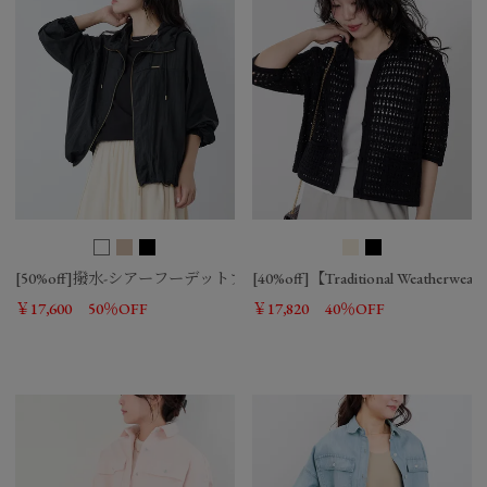
[50%off]撥水-シアーフーデットブルゾン
[40%off]【Traditional Wea
￥17,600
50％OFF
￥17,820
40％OFF