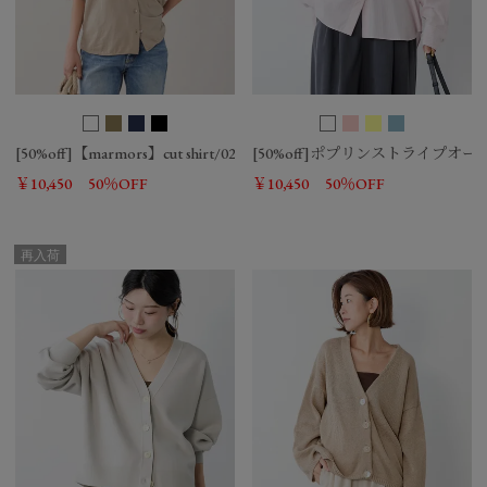
[50%off]【marmors】cut shirt/0224201050
[50%off]ポプリンストライプオ
￥10,450
50％OFF
￥10,450
50％OFF
再入荷