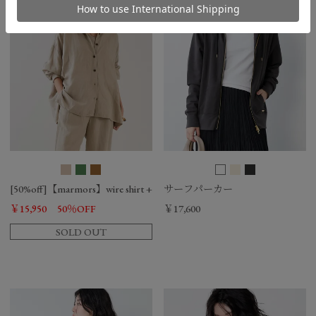
[50%off]【marmors】wire shirt + tank top
サーフパーカー
￥15,950
50％OFF
￥17,600
SOLD OUT