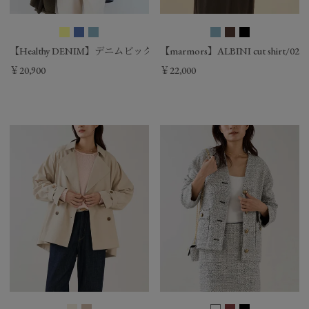
【Healthy DENIM】デニムビックシャツ-Almond Super big shirt
【marmors】ALBINI cut shirt/0225
￥20,900
￥22,000