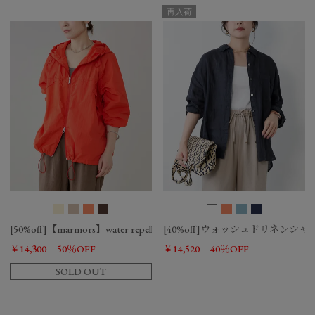
再入荷
[50%off]【marmors】water repellent packable windbreaker
[40%off]ウォッシュドリネンシャ
￥14,300
50％OFF
￥14,520
40％OFF
SOLD OUT