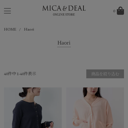
0
HOME
Haori
Haori
40
件中
1
-
40
件表示
商品を絞り込む