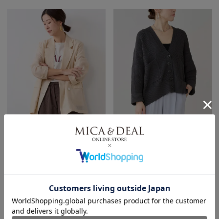
[50%off]シアージャケット
[50%off]【marmors】herringbone kn
￥14,850
50％OFF
￥15,950
50％OFF
再入荷
SALE除外