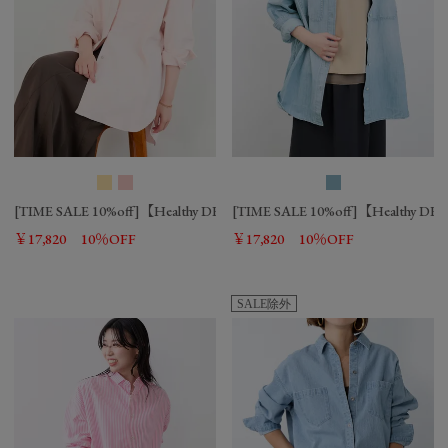
[TIME SALE 10%off]【Healthy DENIM】デニムビッグシャツ-Almond/0
[TIME SALE 10%off]【Healthy 
￥17,820
10％OFF
￥17,820
10％OFF
SALE除外