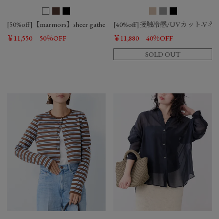
[50%off]【marmors】sheer gather blouse-cool touch
[40%off]接触冷感/UVカット
￥11,550
50％OFF
￥11,880
40％OFF
SOLD OUT