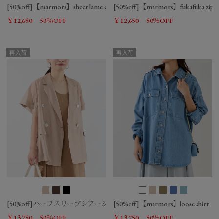
[50%off]【marmors】sheer lame crewneck cardigan
[50%off]【marmors】fukafuka zip p
￥12,650
50％OFF
￥12,650
50％OFF
再入荷
再入荷
[50%off]ハーフスリーブシアージャケット
[50%off]【marmors】loose shirt
￥13,750
50％OFF
￥13,750
50％OFF