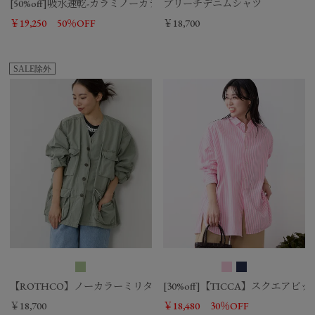
[50%off]吸水速乾-カラミノーカラージャケット
ブリーチデニムシャツ
￥19,250
50％OFF
￥18,700
SALE除外
【ROTHCO】ノーカラーミリタリージャケット
[30%off]【TICCA】スクエアビ
￥18,700
￥18,480
30％OFF