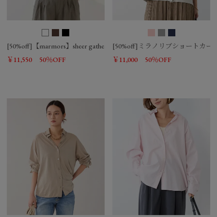
[50%off]【marmors】sheer gather blouse-cool touch
[50%off]ミラノリブショートカ
￥11,550
50％OFF
￥11,000
50％OFF