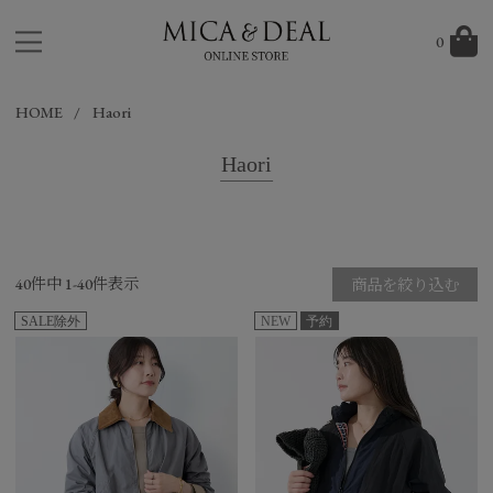
0
HOME
Haori
Haori
40
件中
1
-
40
件表示
商品を絞り込む
SALE除外
NEW
予約