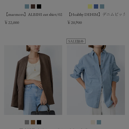
【marmors】ALBINI cut shirt/0225301102
【Healthy DENIM】デニムビックシャツ-A
￥22,000
￥20,900
SALE除外