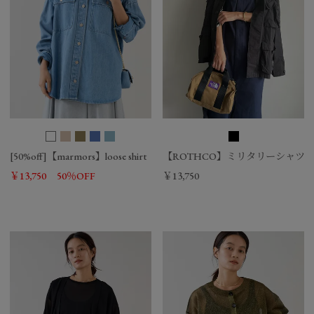
[50%off]【marmors】loose shirt
【ROTHCO】ミリタリーシャツ-BDU S
￥13,750
50％OFF
￥13,750