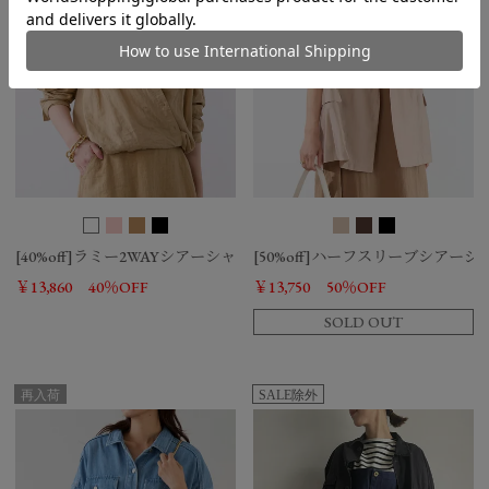
[40%off]ラミー2WAYシアーシャツ
[50%off]ハーフスリーブシアー
￥13,860
40％OFF
￥13,750
50％OFF
SOLD OUT
再入荷
SALE除外