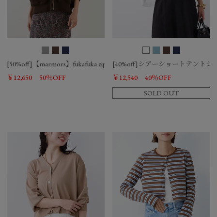
[50%off]【marmors】fukafuka zip parka
[40%off]シアーショートテントシ
￥12,650
50％OFF
￥12,540
40％OFF
SOLD OUT