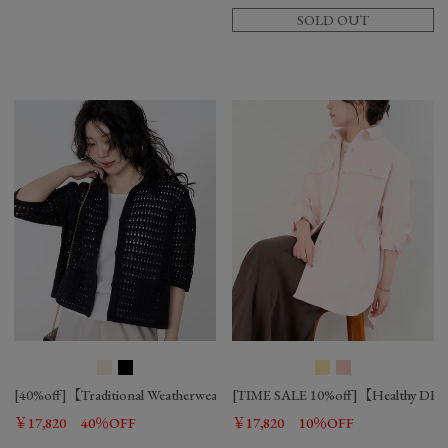
SOLD OUT
[40%off]【Traditional Weatherwear】ニットレースカーディガン
[TIME SALE 10%off]【Health
￥17,820
40％OFF
￥17,820
10％OFF