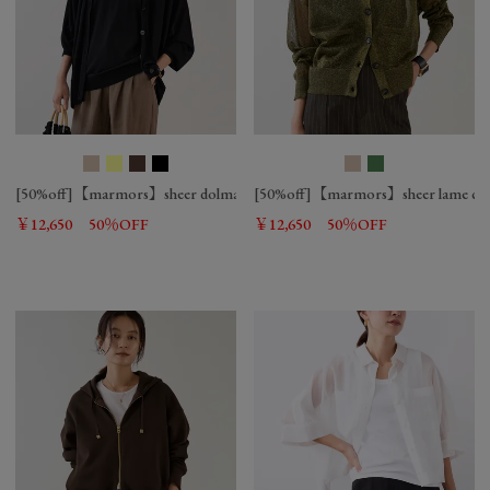
[50%off]【marmors】sheer dolman knit cardigan-cool touch
[50%off]【marmors】sheer lame cre
￥12,650
50％OFF
￥12,650
50％OFF