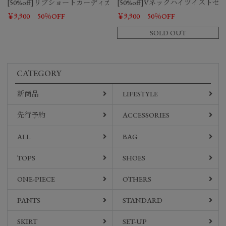
[50%off]リブショートカーディガン
[50%off]Vネックハイツイスト
￥9,900
50％OFF
￥9,900
50％OFF
SOLD OUT
CATEGORY
新商品
LIFESTYLE
先行予約
ACCESSORIES
ALL
BAG
TOPS
SHOES
ONE-PIECE
OTHERS
PANTS
STANDARD
SKIRT
SET-UP