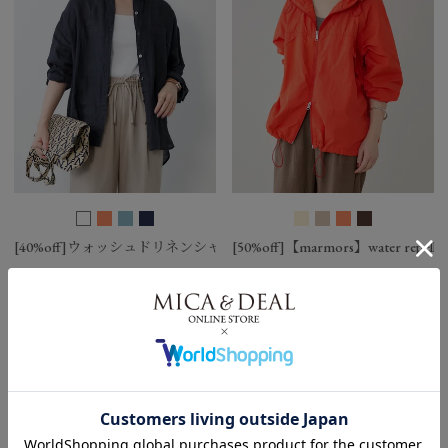
[40%off]ウォッシュドリネンシャツ
[50%off]【marmors】water repellent
￥14,520
40％OFF
￥14,300
50％OFF
SOLD OUT
再入荷
再入荷