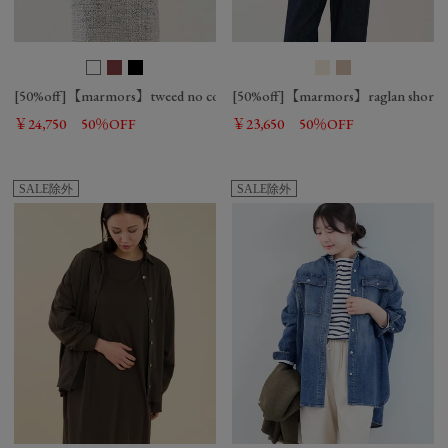
[50%off]【marmors】tweed no collar jacket
[50%off]【marmors】raglan short tr
￥24,750
50％OFF
￥23,650
50％OFF
SALE除外
SALE除外