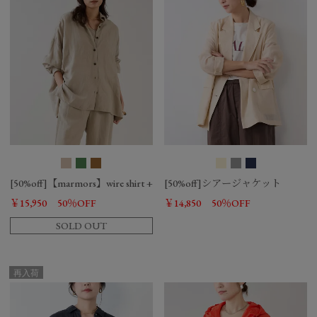
[50%off]【marmors】wire shirt + tank top
[50%off]シアージャケット
￥15,950
50％OFF
￥14,850
50％OFF
SOLD OUT
再入荷