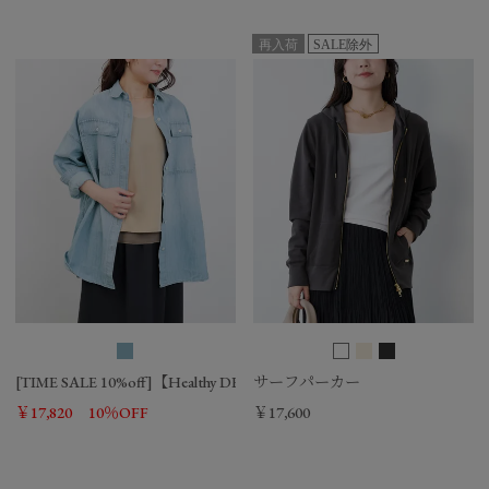
再入荷
SALE除外
[TIME SALE 10%off]【Healthy DENIM】デニムシャツ-Brezzy Almond/0
サーフパーカー
￥17,820
10％OFF
￥17,600