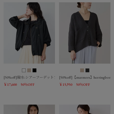
[50%off]撥水-シアーフーデットブルゾン
[50%off]【marmors】herringbone kn
￥17,600
50％OFF
￥15,950
50％OFF